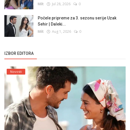
Milt
Jul 28, 2026
0
Počele pripreme za 3. sezonu serije Uzak
Sehir | Daleki...
Milt
Aug 1, 2026
0
IZBOR EDITORA
Novosti