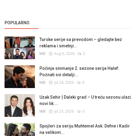
POPULARNO
Turske serije sa prevodom – gledajte bez
reklama i smetnji...
Milt
Aug 6, 2026
2
Počinje snimanje 2. sezone serije Halef:
Poznati svi detalji...
Milt
Jul 28, 2026
0
Uzak Sehir | Daleki grad – U treću sezonu ulazi
novi lik:...
Milt
Jul 23, 2026
0
Spojleri za seriju Muhtemel Ask: Defne i Kadir
na velikom...