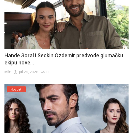
Hande Soral i Seckin Ozdemir predvode glumačku
ekipu nove...
Milt
Jul 26, 2026
0
Novosti