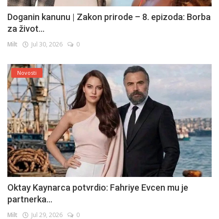
Doganin kanunu | Zakon prirode – 8. epizoda: Borba
za život...
Milt
Jul 30, 2026
0
Novosti
Oktay Kaynarca potvrdio: Fahriye Evcen mu je
partnerka...
Milt
Jul 29, 2026
0