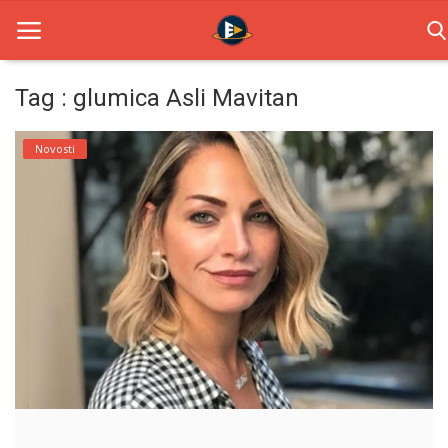
Tag : glumica Asli Mavitan
Home
Novosti
Novosti
TV Serije
Filmovi
Glumci
Contact
Login
Register