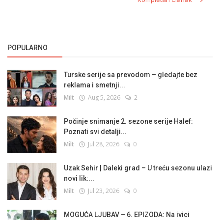
POPULARNO
Turske serije sa prevodom – gledajte bez
reklama i smetnji...
Milt
Aug 5, 2026
2
Počinje snimanje 2. sezone serije Halef:
Poznati svi detalji...
Milt
Jul 28, 2026
0
Uzak Sehir | Daleki grad – U treću sezonu ulazi
novi lik:...
Milt
Jul 23, 2026
0
MOGUĆA LJUBAV – 6. EPIZODA: Na ivici