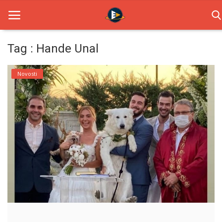
Tag : Hande Unal
Home
Novosti
Novosti
TV Serije
Filmovi
Glumci
Contact
Login
Register