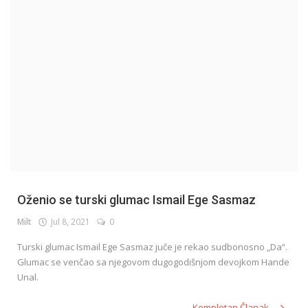
English
Oženio se turski glumac Ismail Ege Sasmaz
Milt
Jul 8, 2021
0
Turski glumac Ismail Ege Sasmaz juče je rekao sudbonosno „Da“.
Glumac se venčao sa njegovom dugogodišnjom devojkom Hande
Unal.
Kompletan Članak