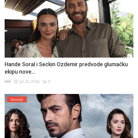
Hande Soral i Seckin Ozdemir predvode glumačku
ekipu nove...
Milt
Jul 26, 2026
0
Novosti