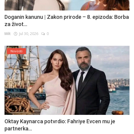
Doganin kanunu | Zakon prirode – 8. epizoda: Borba
za život...
Milt
Jul 30, 2026
0
Novosti
Oktay Kaynarca potvrdio: Fahriye Evcen mu je
partnerka...