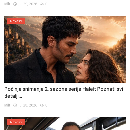
Milt
Jul 29, 2026
0
Novosti
Počinje snimanje 2. sezone serije Halef: Poznati svi
detalji...
Milt
Jul 28, 2026
0
Novosti