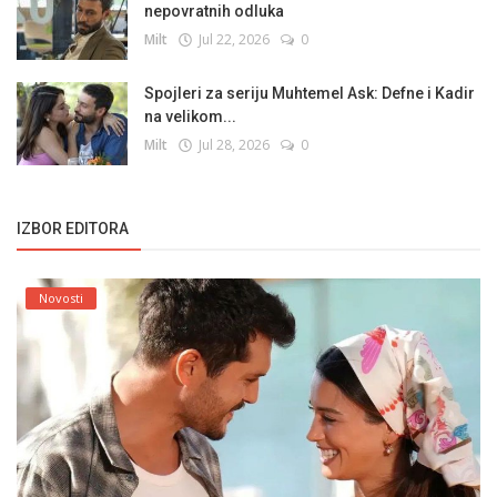
nepovratnih odluka
Milt
Jul 22, 2026
0
Spojleri za seriju Muhtemel Ask: Defne i Kadir
na velikom...
Milt
Jul 28, 2026
0
IZBOR EDITORA
Novosti