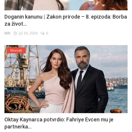
Doganin kanunu | Zakon prirode – 8. epizoda: Borba
za život...
Milt
Jul 30, 2026
0
Novosti
Oktay Kaynarca potvrdio: Fahriye Evcen mu je
partnerka...