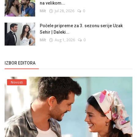
na velikom...
Milt
Jul 28, 2026
0
Počele pripreme za 3. sezonu serije Uzak
Sehir | Daleki...
Milt
Aug 1, 2026
0
IZBOR EDITORA
Novosti