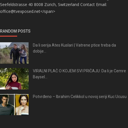
Seefeldstrasse 40 8008 Zürich, Switzerland Contact Email:
office@tvexposed.net</span>
RANDOM POSTS
Da li serija Ates Kuslari | Vatrene ptice treba da
dobije...
VIRALNI PLAČ O KOJEM SVI PRIČAJU: Da li je Cemre
Baysel...
Potvrđeno – Ibrahim Celikkol u novoj seriji Kuc Ucusu