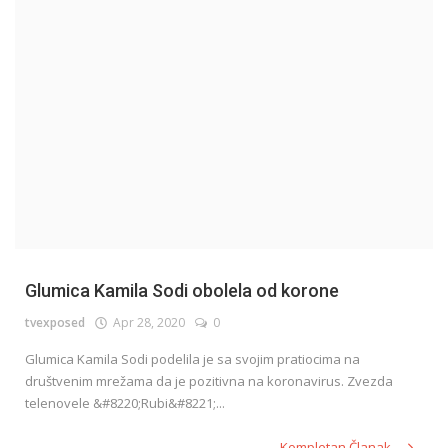
English
Glumica Kamila Sodi obolela od korone
tvexposed
Apr 28, 2020
0
Glumica Kamila Sodi podelila je sa svojim pratiocima na
društvenim mrežama da je pozitivna na koronavirus. Zvezda
telenovele &#8220;Rubi&#8221;...
Kompletan Članak