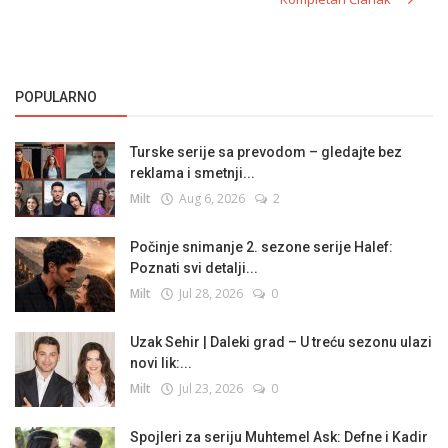
POPULARNO
Turske serije sa prevodom – gledajte bez
reklama i smetnji...
Milt
Aug 6, 2026
2
Počinje snimanje 2. sezone serije Halef:
Poznati svi detalji...
Milt
Jul 28, 2026
0
Uzak Sehir | Daleki grad – U treću sezonu ulazi
novi lik:...
Milt
Jul 23, 2026
0
Spojleri za seriju Muhtemel Ask: Defne i Kadir