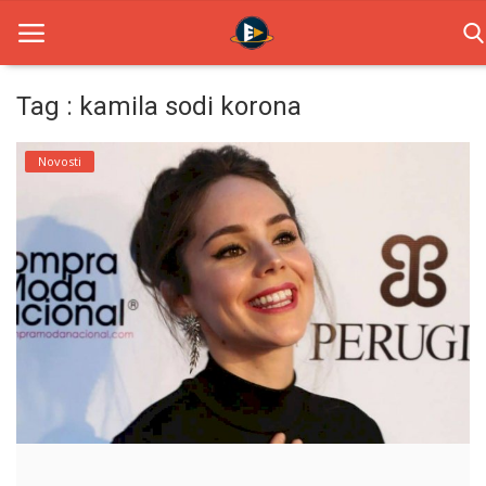
Tag : kamila sodi korona
Home
Novosti
Novosti
TV Serije
Filmovi
Glumci
Contact
Login
Register