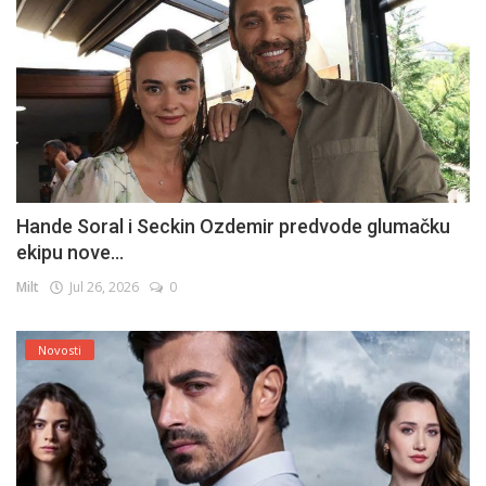
Hande Soral i Seckin Ozdemir predvode glumačku
ekipu nove...
Milt
Jul 26, 2026
0
Novosti