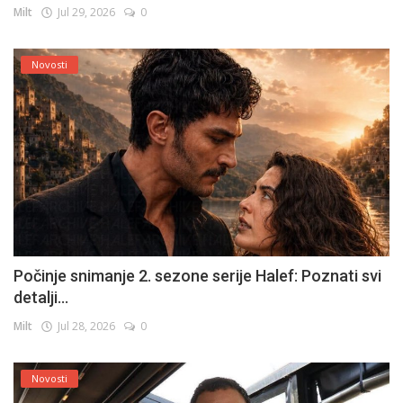
Milt
Jul 29, 2026
0
Novosti
Počinje snimanje 2. sezone serije Halef: Poznati svi
detalji...
Milt
Jul 28, 2026
0
Novosti