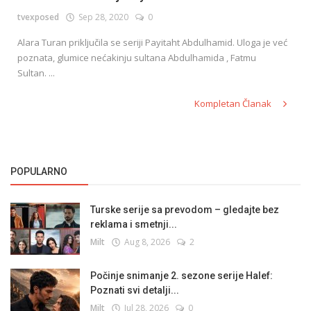
tvexposed
Sep 28, 2020
0
Alara Turan priključila se seriji Payitaht Abdulhamid. Uloga je već
English
poznata, glumice nećakinju sultana Abdulhamida , Fatmu
Sultan. ...
Kompletan Članak
POPULARNO
Turske serije sa prevodom – gledajte bez
reklama i smetnji...
Milt
Aug 8, 2026
2
Počinje snimanje 2. sezone serije Halef:
Poznati svi detalji...
Milt
Jul 28, 2026
0