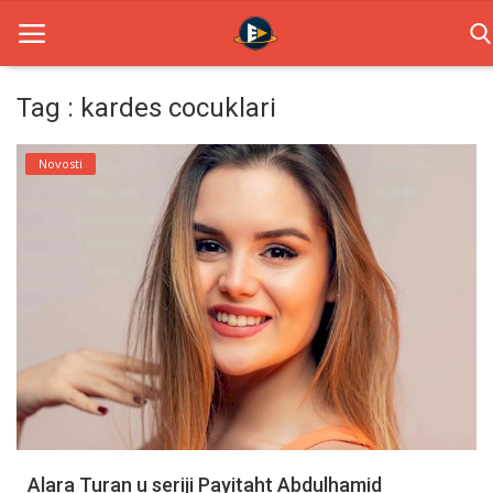
Tag : kardes cocuklari
Home
Novosti
Novosti
TV Serije
Filmovi
Glumci
Contact
Login
Alara Turan u seriji Payitaht Abdulhamid
Register