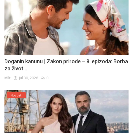
Doganin kanunu | Zakon prirode – 8. epizoda: Borba
za život...
Milt
Jul 30, 2026
0
Novosti