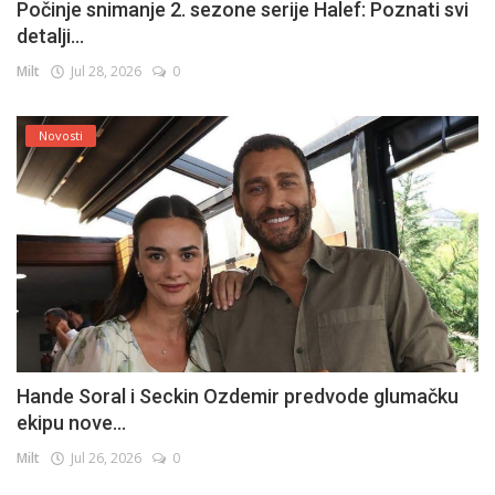
Počinje snimanje 2. sezone serije Halef: Poznati svi
detalji...
Milt
Jul 28, 2026
0
Novosti
Hande Soral i Seckin Ozdemir predvode glumačku
ekipu nove...
Milt
Jul 26, 2026
0