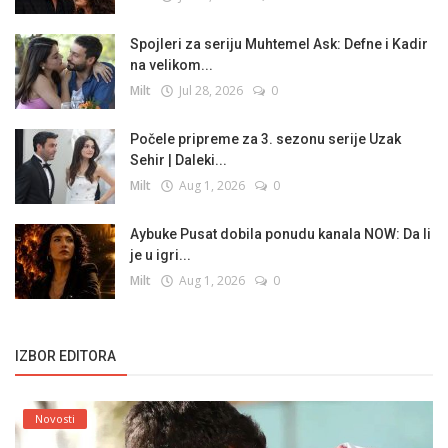
Spojleri za seriju Muhtemel Ask: Defne i Kadir
na velikom...
Milt
Jul 28, 2026
0
Počele pripreme za 3. sezonu serije Uzak
Sehir | Daleki...
Milt
Aug 1, 2026
0
Aybuke Pusat dobila ponudu kanala NOW: Da li
je u igri...
Milt
Aug 1, 2026
0
IZBOR EDITORA
Novosti