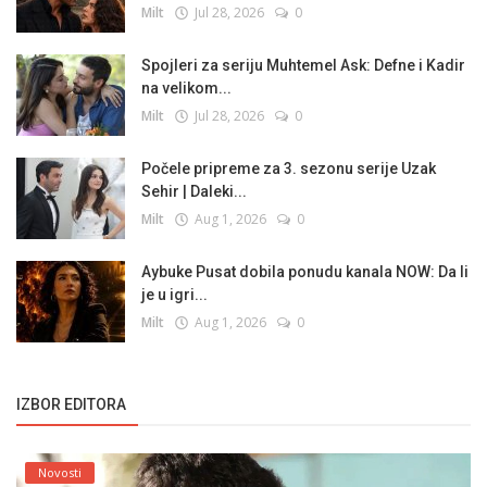
Milt
Jul 28, 2026
0
Spojleri za seriju Muhtemel Ask: Defne i Kadir
na velikom...
Milt
Jul 28, 2026
0
Počele pripreme za 3. sezonu serije Uzak
Sehir | Daleki...
Milt
Aug 1, 2026
0
Aybuke Pusat dobila ponudu kanala NOW: Da li
je u igri...
Milt
Aug 1, 2026
0
IZBOR EDITORA
Novosti