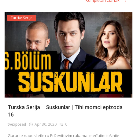
Kompletan Članak
Turske Serije
Turska Serija – Suskunlar | Tihi momci epizoda
16
tvexposed
Apr 30, 2020
0
Gurur je naposljetku u Edževitovim rukama, međutim još nije