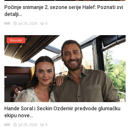
Počinje snimanje 2. sezone serije Halef: Poznati svi
detalji...
Milt
Jul 28, 2026
0
Novosti
Hande Soral i Seckin Ozdemir predvode glumačku
ekipu nove...
Milt
Jul 26, 2026
0