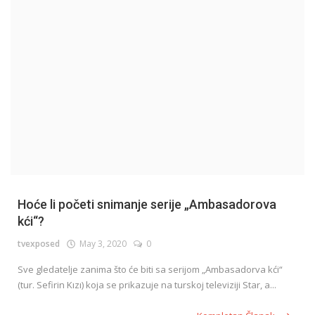
English
Hoće li početi snimanje serije „Ambasadorova
kći“?
tvexposed
May 3, 2020
0
Sve gledatelje zanima što će biti sa serijom „Ambasadorva kći“
(tur. Sefirin Kızı) koja se prikazuje na turskoj televiziji Star, a...