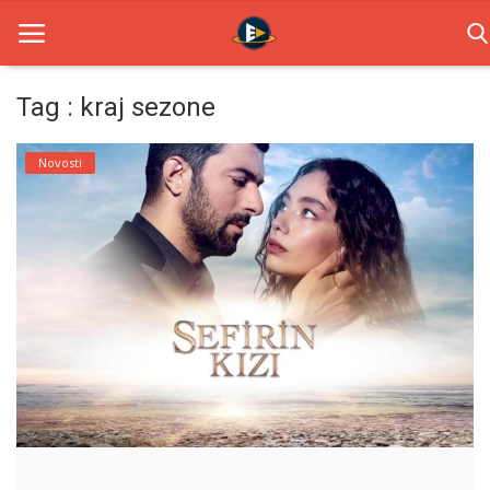
Tag : kraj sezone
Home
Novosti
Novosti
TV Serije
Filmovi
Glumci
Contact
Login
Register