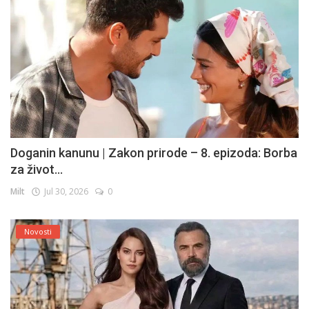
Doganin kanunu | Zakon prirode – 8. epizoda: Borba
za život...
Milt
Jul 30, 2026
0
Novosti