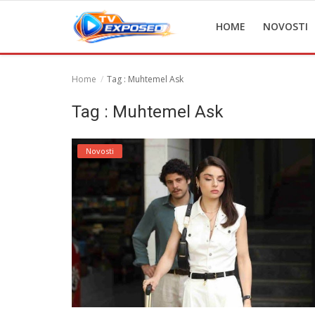
HOME
NOVOSTI
Home
Tag : Muhtemel Ask
Home
Tag : Muhtemel Ask
Novosti
Novosti
TV Serije
Filmovi
Glumci
Contact
Login
Register