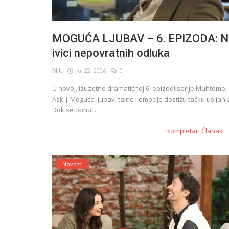
MOGUĆA LJUBAV – 6. EPIZODA: N
ivici nepovratnih odluka
Milt
Jul 22, 2026
0
U novoj, izuzetno dramatičnoj 6. epizodi serije Muhtemel
Ask | Moguća ljubav, tajne i emocije dostižu tačku usijanj
Dok se obruč...
Kompletan Članak
Novosti