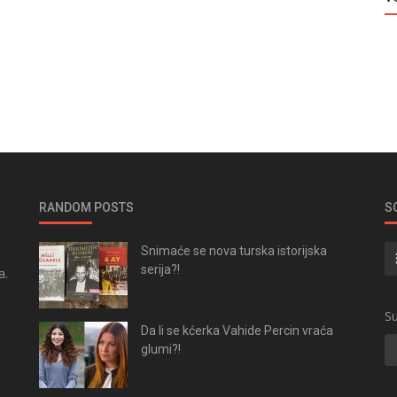
RANDOM POSTS
S
Snimaće se nova turska istorijska
serija?!
a.
.
Su
Da li se kćerka Vahide Percin vraća
glumi?!