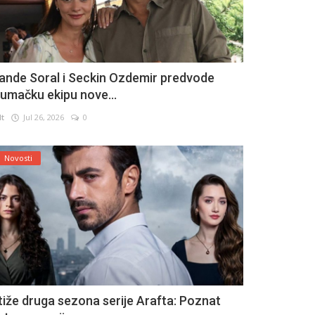
ande Soral i Seckin Ozdemir predvode
lumačku ekipu nove...
lt
Jul 26, 2026
0
Novosti
tiže druga sezona serije Arafta: Poznat