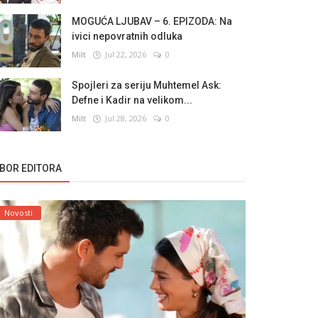
MOGUĆA LJUBAV – 6. EPIZODA: Na
ivici nepovratnih odluka
Milt
Jul 22, 2026
0
Spojleri za seriju Muhtemel Ask:
Defne i Kadir na velikom...
Milt
Jul 28, 2026
0
ZBOR EDITORA
Novosti