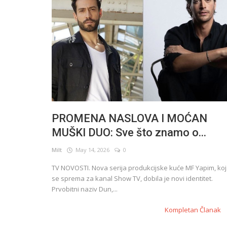
PROMENA NASLOVA I MOĆAN
MUŠKI DUO: Sve što znamo o...
Milt
May 14, 2026
0
TV NOVOSTI. Nova serija produkcijske kuće MF Yapim, ko
Novosti
se sprema za kanal Show TV, dobila je novi identitet.
Serenay Sarikaya ponovo na meti k
Prvobitni naziv Dun,...
Kompletan Članak