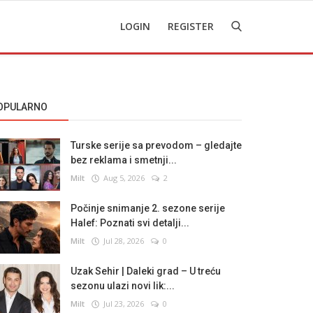
LOGIN
REGISTER
OPULARNO
Turske serije sa prevodom – gledajte
bez reklama i smetnji...
Milt
Aug 5, 2026
2
Počinje snimanje 2. sezone serije
Halef: Poznati svi detalji...
Milt
Jul 28, 2026
0
Uzak Sehir | Daleki grad – U treću
sezonu ulazi novi lik:...
Milt
Jul 23, 2026
0