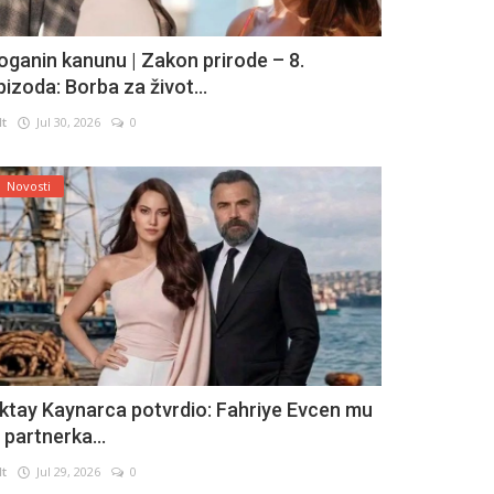
oganin kanunu | Zakon prirode – 8.
pizoda: Borba za život...
lt
Jul 30, 2026
0
Novosti
ktay Kaynarca potvrdio: Fahriye Evcen mu
e partnerka...
lt
Jul 29, 2026
0