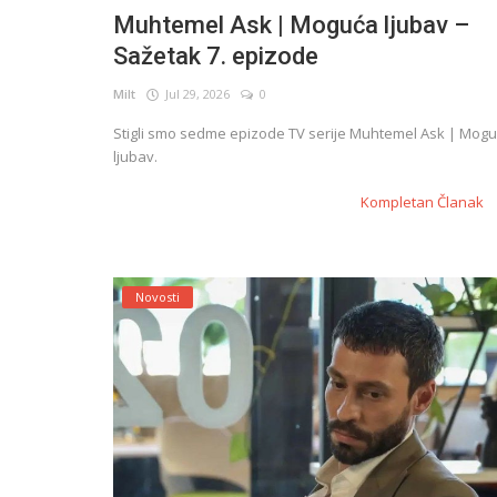
Muhtemel Ask | Moguća ljubav –
Sažetak 7. epizode
English
Milt
Jul 29, 2026
0
Stigli smo sedme epizode TV serije Muhtemel Ask | Mog
ljubav.
Kompletan Članak
Novosti