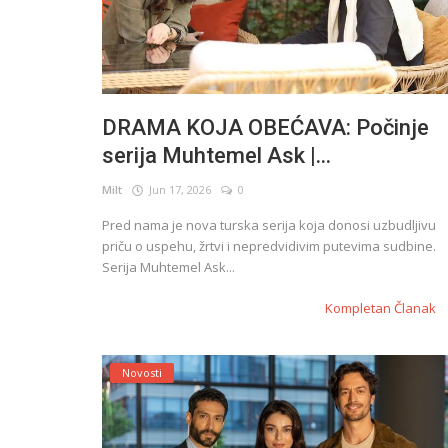
DRAMA KOJA OBEĆAVA: Počinje
serija Muhtemel Ask |...
Milt
Jun 17, 2026
0
Pred nama je nova turska serija koja donosi uzbudljivu
priču o uspehu, žrtvi i nepredvidivim putevima sudbine.
Serija Muhtemel Ask...
Kompletan Članak
Novosti