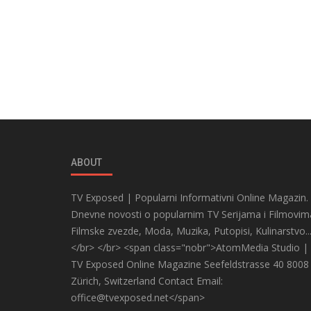
ABOUT
TV Exposed | Popularni Informativni Online Magazin.
Dnevne novosti o popularnim TV Serijama i Filmovim
Filmske zvezde, Moda, Muzika, Putopisi, Kulinarstvo..
</br> </br> <span class="nobr">AtomMedia Studio |
TV Exposed Online Magazine Seefeldstrasse 40 8008
Zürich, Switzerland Contact Email:
office@tvexposed.net</span>