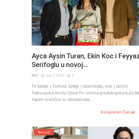
Ayca Aysin Turan, Ekin Koc i Feyya
Serifoglu u novoj...
Milt
Jun 1, 2026
0
TV SERIJE | TURSKE SERIJE | MUHTEMEL ASK | NOVO.
Televizijska mreža Show TV i moćna produkcijska kuća M
Yapim zvanično su obradovale...
Kompletan Članak
Novosti