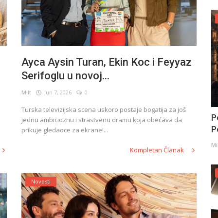
Ayca Aysin Turan, Ekin Koc i Feyyaz
Serifoglu u novoj...
Milt
Jun 7, 2026
0
Turska televizijska scena uskoro postaje bogatija za još
P
jednu ambicioznu i strastvenu dramu koja obećava da
Po
prikuje gledaoce za ekrane!...
Mi
Kompletan Članak
Novosti