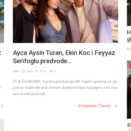
H
g
Mi
z
Ayca Aysin Turan, Ekin Koc i Feyyaz
Serifoglu predvode...
Milt
May 24, 2026
0
TV & ŠOUBIZNIS. Turska produkcija MF Yapim sprema se da
F
pokori male ekrane novom dramom koja na papiru već ima
sve predispozicije...
Kompletan Članak
S