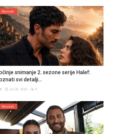
Novosti
očinje snimanje 2. sezone serije Halef:
znati svi detalji...
lt
Jul 28, 2026
0
Novosti