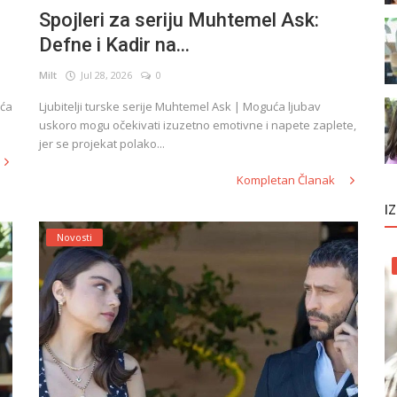
Spojleri za seriju Muhtemel Ask:
Defne i Kadir na...
Milt
Jul 28, 2026
0
uća
Ljubitelji turske serije Muhtemel Ask | Moguća ljubav
uskoro mogu očekivati izuzetno emotivne i napete zaplete,
jer se projekat polako...
Kompletan Članak
I
Novosti