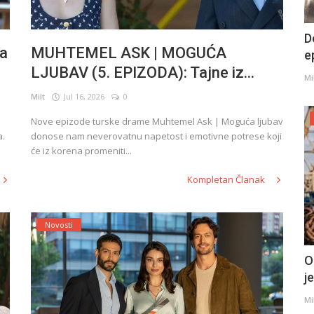
D
a
MUHTEMEL ASK | MOGUĆA
e
LJUBAV (5. EPIZODA): Tajne iz...
Mi
Milt
Jul 16, 2026
0
Nove epizode turske drame Muhtemel Ask | Moguća ljubav
a.
donose nam neverovatnu napetost i emotivne potrese koji
će iz korena promeniti...
Kompletan Članak
Novosti
O
j
Mi