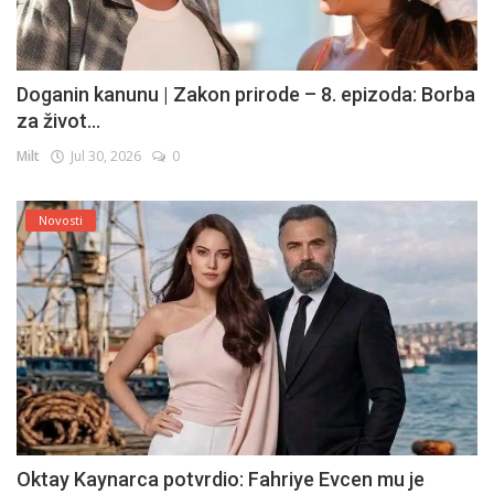
Doganin kanunu | Zakon prirode – 8. epizoda: Borba
za život...
Milt
Jul 30, 2026
0
Novosti
Oktay Kaynarca potvrdio: Fahriye Evcen mu je