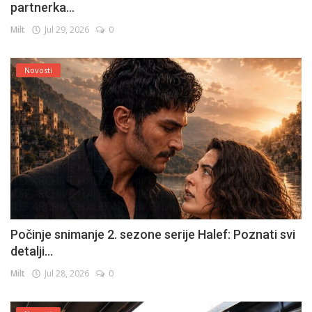
partnerka...
Milt
Jul 29, 2026
0
Novosti
Počinje snimanje 2. sezone serije Halef: Poznati svi
detalji...
Milt
Jul 28, 2026
0