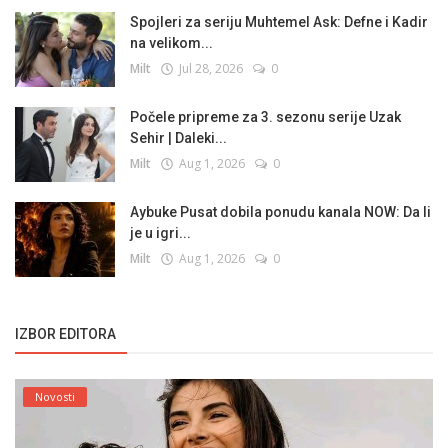
Spojleri za seriju Muhtemel Ask: Defne i Kadir
na velikom...
Milt
Jul 28, 2026
0
Počele pripreme za 3. sezonu serije Uzak
Sehir | Daleki...
Milt
Aug 1, 2026
0
Aybuke Pusat dobila ponudu kanala NOW: Da li
je u igri...
Milt
Aug 1, 2026
0
IZBOR EDITORA
Novosti