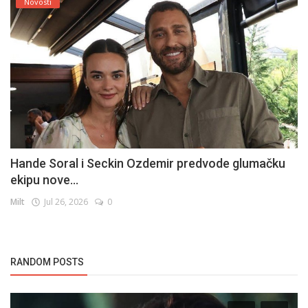
Novosti
Hande Soral i Seckin Ozdemir predvode glumačku
ekipu nove...
Milt
Jul 26, 2026
0
RANDOM POSTS