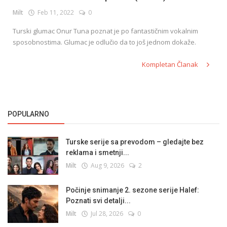
Milt
Feb 11, 2022
0
Turski glumac Onur Tuna poznat je po fantastičnim vokalnim
English
sposobnostima. Glumac je odlučio da to još jednom dokaže.
Kompletan Članak
POPULARNO
Turske serije sa prevodom – gledajte bez
reklama i smetnji...
Milt
Aug 9, 2026
2
Počinje snimanje 2. sezone serije Halef:
Poznati svi detalji...
Milt
Jul 28, 2026
0