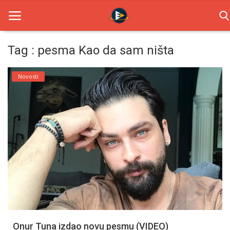
Tag : pesma Kao da sam ništa
Home
Novosti
Novosti
TV Serije
Filmovi
Glumci
Contact
Login
Onur Tuna izdao novu pesmu (VIDEO)
Register