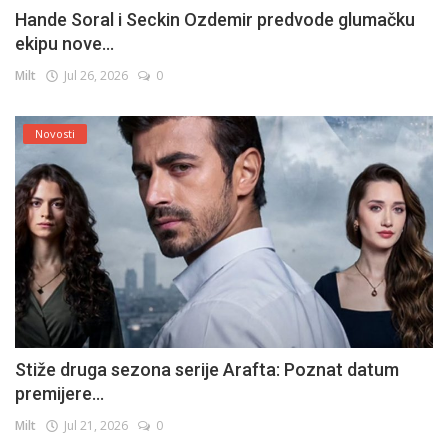
Hande Soral i Seckin Ozdemir predvode glumačku
ekipu nove...
Milt
Jul 26, 2026
0
Novosti
Stiže druga sezona serije Arafta: Poznat datum
premijere...
Milt
Jul 21, 2026
0