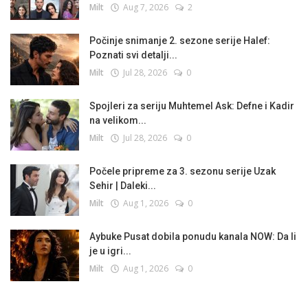
Milt
Aug 7, 2026
2
Počinje snimanje 2. sezone serije Halef:
Poznati svi detalji...
Milt
Jul 28, 2026
0
Spojleri za seriju Muhtemel Ask: Defne i Kadir
na velikom...
Milt
Jul 28, 2026
0
Počele pripreme za 3. sezonu serije Uzak
Sehir | Daleki...
Milt
Aug 1, 2026
0
Aybuke Pusat dobila ponudu kanala NOW: Da li
je u igri...
Milt
Aug 1, 2026
0