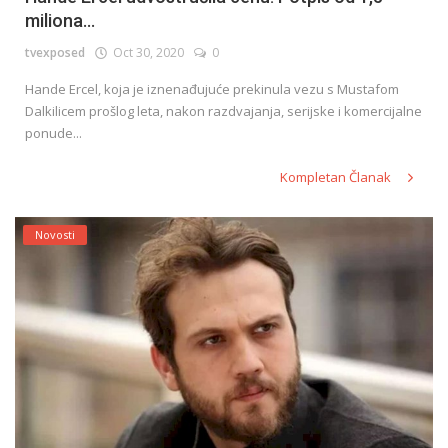
miliona...
tvexposed
Oct 30, 2020
0
Hande Ercel, koja je iznenađujuće prekinula vezu s Mustafom
Dalkilicem prošlog leta, nakon razdvajanja, serijske i komercijalne
ponude...
Kompletan Članak
Novosti