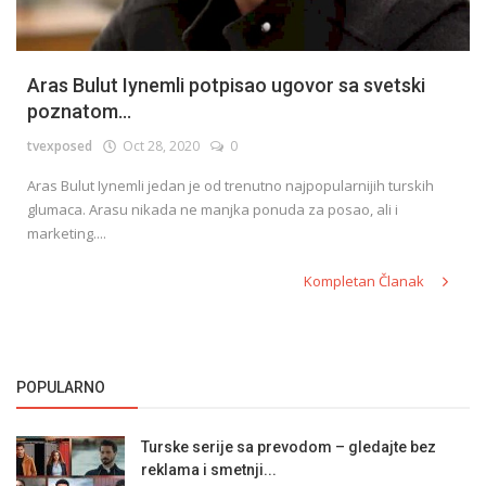
Aras Bulut Iynemli potpisao ugovor sa svetski
poznatom...
tvexposed
Oct 28, 2020
0
Aras Bulut Iynemli jedan je od trenutno najpopularnijih turskih
glumaca. Arasu nikada ne manjka ponuda za posao, ali i
marketing....
Kompletan Članak
POPULARNO
Turske serije sa prevodom – gledajte bez
reklama i smetnji...