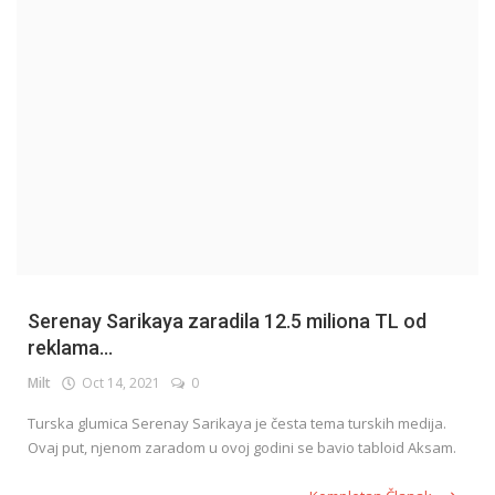
English
Serenay Sarikaya zaradila 12.5 miliona TL od
reklama...
Milt
Oct 14, 2021
0
Turska glumica Serenay Sarikaya je česta tema turskih medija.
Ovaj put, njenom zaradom u ovoj godini se bavio tabloid Aksam.