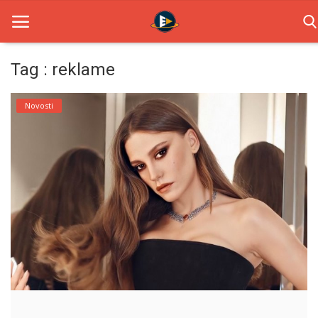
Tag : reklame
Home
Novosti
Novosti
TV Serije
Filmovi
Glumci
Contact
Login
Register