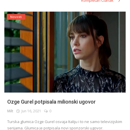
Kompletan Članak
Novosti
Ozge Gurel potpisala milionski ugovor
Milt
Jun 16, 2021
0
Turska glumica Ozge Gurel osvaja Italiju i to ne samo televizijskim
serijama. Glumica je potpisala novi sponzorski ugovor.