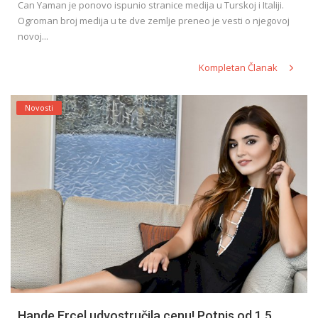
Can Yaman je ponovo ispunio stranice medija u Turskoj i Italiji.
Ogroman broj medija u te dve zemlje preneo je vesti o njegovoj
novoj...
Kompletan Članak
Novosti
Hande Ercel udvostručila cenu! Potpis od 1,5