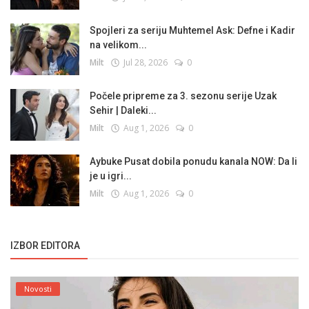
Spojleri za seriju Muhtemel Ask: Defne i Kadir
na velikom...
Milt
Jul 28, 2026
0
Počele pripreme za 3. sezonu serije Uzak
Sehir | Daleki...
Milt
Aug 1, 2026
0
Aybuke Pusat dobila ponudu kanala NOW: Da li
je u igri...
Milt
Aug 1, 2026
0
IZBOR EDITORA
Novosti