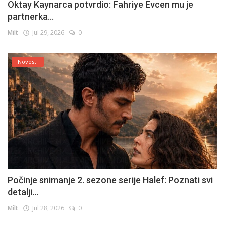
Oktay Kaynarca potvrdio: Fahriye Evcen mu je
partnerka...
Milt
Jul 29, 2026
0
Novosti
Počinje snimanje 2. sezone serije Halef: Poznati svi
detalji...
Milt
Jul 28, 2026
0