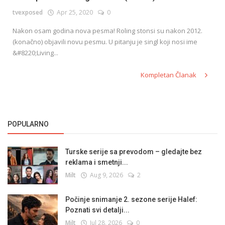
tvexposed
Apr 25, 2020
0
Nakon osam godina nova pesma! Roling stonsi su nakon 2012.
English
(konačno) objavili novu pesmu. U pitanju je singl koji nosi ime
&#8220;Living...
Kompletan Članak
POPULARNO
Turske serije sa prevodom – gledajte bez
reklama i smetnji...
Milt
Aug 9, 2026
2
Počinje snimanje 2. sezone serije Halef:
Poznati svi detalji...
Milt
Jul 28, 2026
0