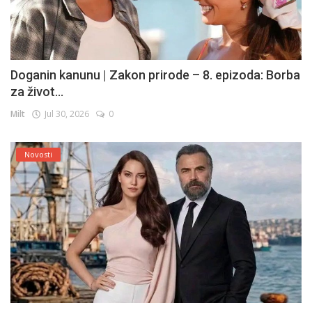
Doganin kanunu | Zakon prirode – 8. epizoda: Borba
za život...
Milt
Jul 30, 2026
0
Novosti