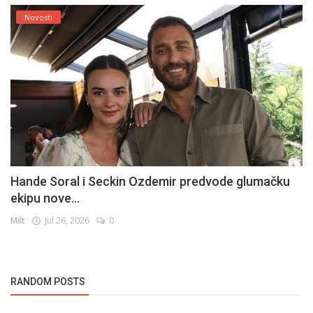
Novosti
Hande Soral i Seckin Ozdemir predvode glumačku
ekipu nove...
Milt
Jul 26, 2026
0
RANDOM POSTS