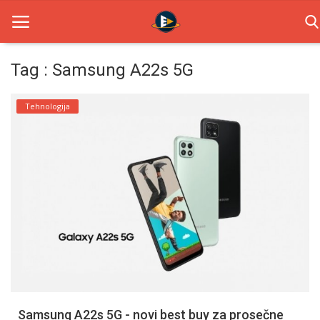
Tag : Samsung A22s 5G
Home
Tehnologija
Novosti
TV Serije
Filmovi
Glumci
Contact
Login
Samsung A22s 5G - novi best buy za prosečne
Register