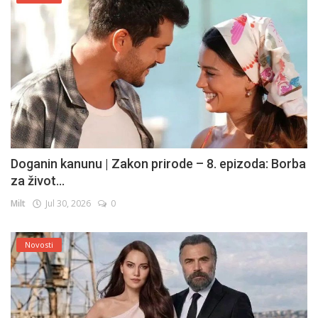
Doganin kanunu | Zakon prirode – 8. epizoda: Borba
za život...
Milt
Jul 30, 2026
0
Novosti