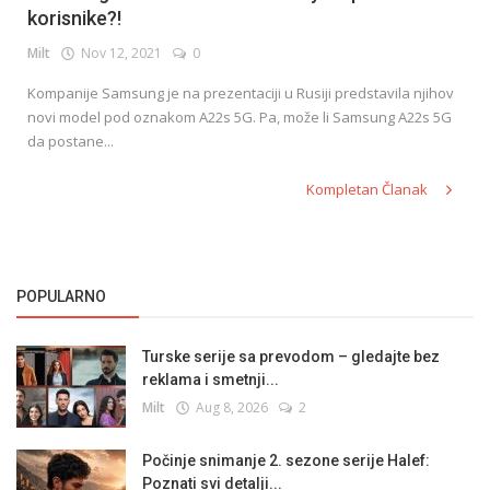
korisnike?!
Milt
Nov 12, 2021
0
English
Kompanije Samsung je na prezentaciji u Rusiji predstavila njihov
novi model pod oznakom A22s 5G. Pa, može li Samsung A22s 5G
da postane...
Kompletan Članak
POPULARNO
Turske serije sa prevodom – gledajte bez
reklama i smetnji...
Milt
Aug 8, 2026
2
Počinje snimanje 2. sezone serije Halef:
Poznati svi detalji...