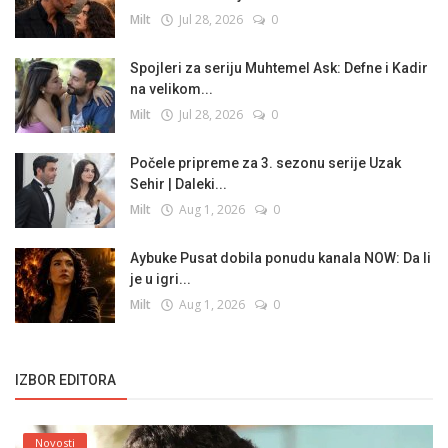
Milt
Jul 28, 2026
0
Spojleri za seriju Muhtemel Ask: Defne i Kadir
na velikom...
Milt
Jul 28, 2026
0
Počele pripreme za 3. sezonu serije Uzak
Sehir | Daleki...
Milt
Aug 1, 2026
0
Aybuke Pusat dobila ponudu kanala NOW: Da li
je u igri...
Milt
Aug 1, 2026
0
IZBOR EDITORA
Novosti