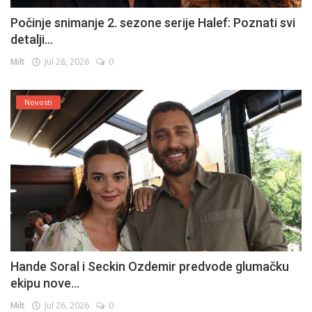
Počinje snimanje 2. sezone serije Halef: Poznati svi
detalji...
Milt
Jul 28, 2026
0
Novosti
Hande Soral i Seckin Ozdemir predvode glumačku
ekipu nove...
Milt
Jul 26, 2026
0