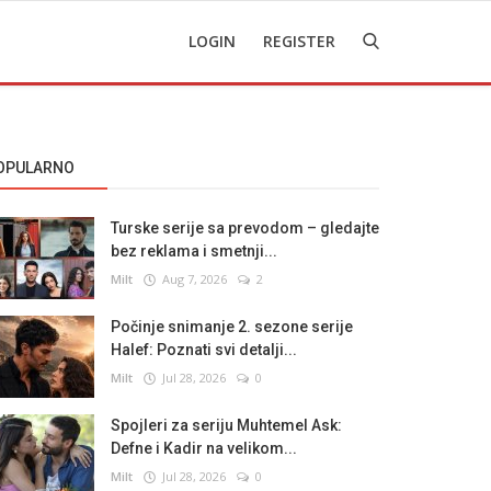
LOGIN
REGISTER
OPULARNO
Turske serije sa prevodom – gledajte
bez reklama i smetnji...
Milt
Aug 7, 2026
2
Počinje snimanje 2. sezone serije
Halef: Poznati svi detalji...
Milt
Jul 28, 2026
0
Spojleri za seriju Muhtemel Ask:
Defne i Kadir na velikom...
Milt
Jul 28, 2026
0