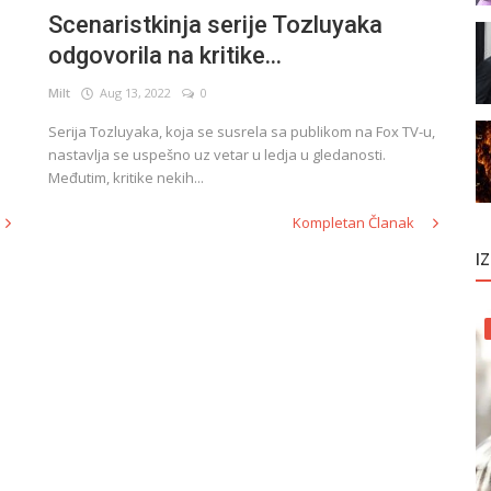
Scenaristkinja serije Tozluyaka
odgovorila na kritike...
Milt
Aug 13, 2022
0
Serija Tozluyaka, koja se susrela sa publikom na Fox TV-u,
nastavlja se uspešno uz vetar u ledja u gledanosti.
Međutim, kritike nekih...
Kompletan Članak
I