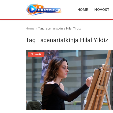
HOME
NOVOSTI
Home
Tag : scenaristkinja Hilal Yildiz
Home
Tag : scenaristkinja Hilal Yildiz
Novosti
Novosti
TV Serije
Filmovi
Glumci
Contact
Login
Register