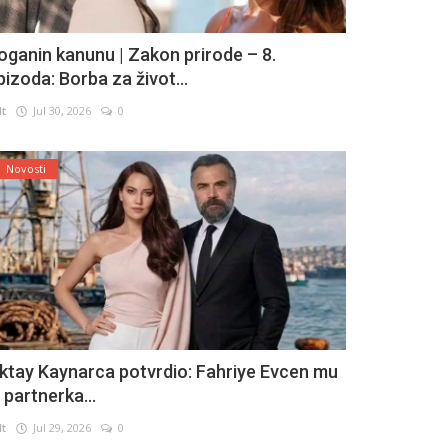
oganin kanunu | Zakon prirode – 8.
pizoda: Borba za život...
lt
Jul 30, 2026
0
Novosti
ktay Kaynarca potvrdio: Fahriye Evcen mu
e partnerka...
lt
Jul 29, 2026
0