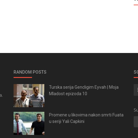
RANDOM POSTS
S
Turska serija Gencligim Eyvah | Moja
Mladost epizoda 10
a.
.
Su
Promene u likovima nakon smrti Fuata
u seriji Yali Capkini