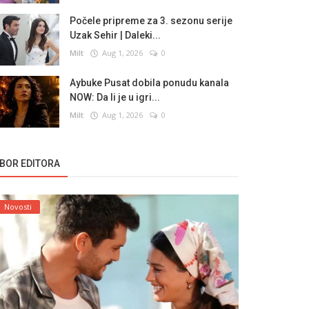
Počele pripreme za 3. sezonu serije
Uzak Sehir | Daleki...
Milt
Aug 1, 2026
0
Aybuke Pusat dobila ponudu kanala
NOW: Da li je u igri...
Milt
Aug 1, 2026
0
ZBOR EDITORA
Novosti