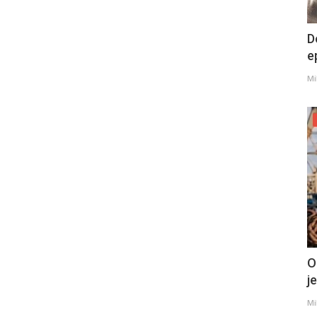
D
e
Mi
O
j
Mi