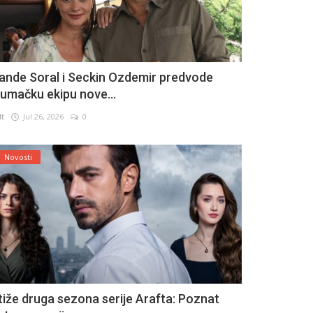
ande Soral i Seckin Ozdemir predvode
lumačku ekipu nove...
lt
Jul 26, 2026
0
Novosti
tiže druga sezona serije Arafta: Poznat