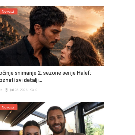
Novosti
očinje snimanje 2. sezone serije Halef:
znati svi detalji...
lt
Jul 28, 2026
0
Novosti