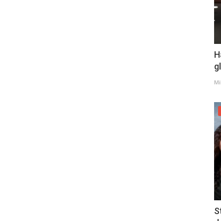
H
g
Mi
S