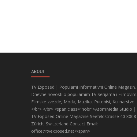
ABOUT
TV Exposed | Popularni Informativni Online Magazin.
Dnevne novosti o popularnim TV Serijama i Filmovim
Filmske zvezde, Moda, Muzika, Putopisi, Kulinarstvo..
</br> </br> <span class="nobr">AtomMedia Studio |
TV Exposed Online Magazine Seefeldstrasse 40 8008
Zürich, Switzerland Contact Email:
office@tvexposed.net</span>