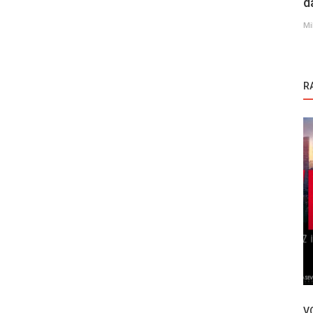
d
Mi
R
Novosti
sezone
Can Yaman uživa na odmoru sa
atraktivnom verenicom (FOTO)
V