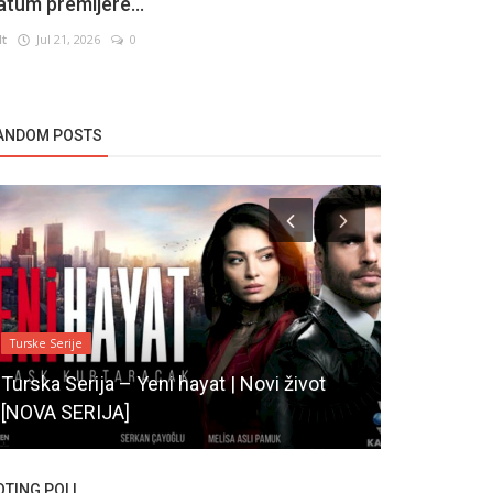
atum premijere...
lt
Jul 21, 2026
0
ANDOM POSTS
Turske Serije
Novosti
Turska Serija – Yeni hayat | Novi život
[NOVA SERIJA]
Pelin Akil
OTING POLL