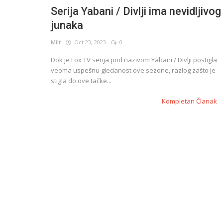
Serija Yabani / Divlji ima nevidljivog
junaka
English
Milt
Oct 23, 2023
0
Dok je Fox TV serija pod nazivom Yabani / Divlji postigla
veoma uspešnu gledanost ove sezone, razlog zašto je
stigla do ove tačke...
Kompletan Članak