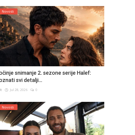
Novosti
očinje snimanje 2. sezone serije Halef:
znati svi detalji...
lt
Jul 28, 2026
0
Novosti