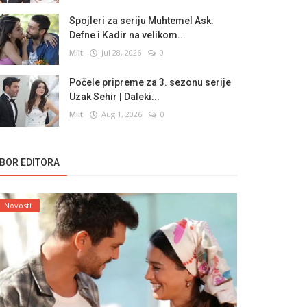
Spojleri za seriju Muhtemel Ask:
Defne i Kadir na velikom...
Milt
Jul 28, 2026
0
Počele pripreme za 3. sezonu serije
Uzak Sehir | Daleki...
Milt
Aug 1, 2026
0
ZBOR EDITORA
Novosti