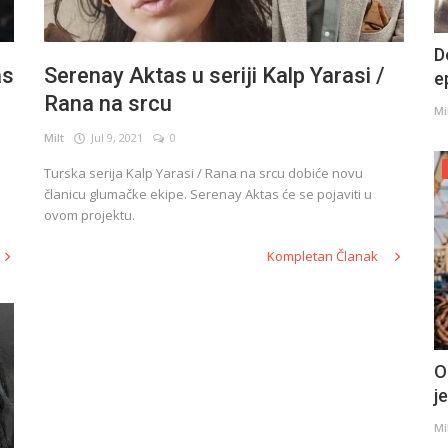
D
as
Serenay Aktas u seriji Kalp Yarasi /
e
Rana na srcu
Mi
Milt
Jul 9, 2021
0
Turska serija Kalp Yarasi / Rana na srcu dobiće novu
članicu glumačke ekipe. Serenay Aktas će se pojaviti u
ovom projektu.
Kompletan Članak
O
j
Mi