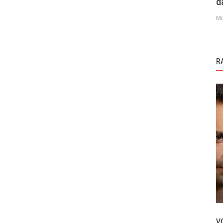
d
Mi
R
Novosti
Melis Sezen dobija oštre komentare zbog
njenog lika u seriji Sadakatsiz
V