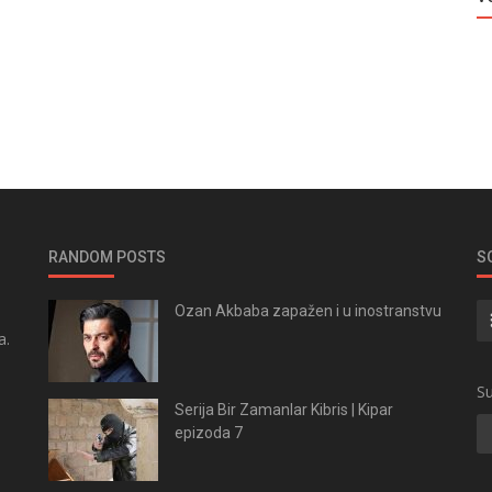
RANDOM POSTS
S
Ozan Akbaba zapažen i u inostranstvu
a.
.
Su
Serija Bir Zamanlar Kibris | Kipar
epizoda 7