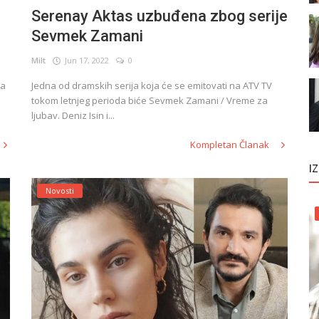
Serenay Aktas uzbuđena zbog serije
Sevmek Zamani
Milt
Jun 17, 2022
0
na
Jedna od dramskih serija koja će se emitovati na ATV TV
tokom letnjeg perioda biće Sevmek Zamani / Vreme za
ljubav. Deniz Isin i...
Kompletan Članak
I
Novosti