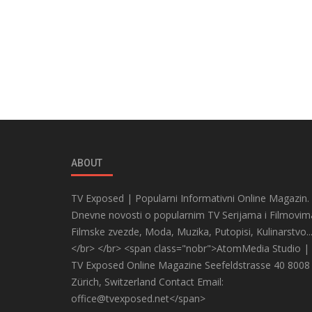
ABOUT
TV Exposed | Popularni Informativni Online Magazin.
Dnevne novosti o popularnim TV Serijama i Filmovim
Filmske zvezde, Moda, Muzika, Putopisi, Kulinarstvo..
</br> </br> <span class="nobr">AtomMedia Studio |
TV Exposed Online Magazine Seefeldstrasse 40 8008
Zürich, Switzerland Contact Email:
office@tvexposed.net</span>