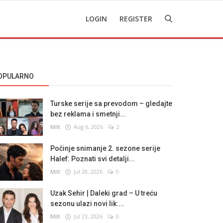
LOGIN
REGISTER
OPULARNO
Turske serije sa prevodom – gledajte
bez reklama i smetnji...
Milt
Aug 6, 2026
2
Počinje snimanje 2. sezone serije
Halef: Poznati svi detalji...
Milt
Jul 28, 2026
0
Uzak Sehir | Daleki grad – U treću
sezonu ulazi novi lik:...
Milt
Jul 23, 2026
0