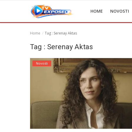
HOME
NOVOSTI
Home
Tag : Serenay Aktas
Home
Tag : Serenay Aktas
Novosti
Novosti
TV Serije
Filmovi
Glumci
Contact
Login
Register