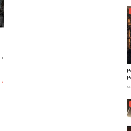
 u
P
Po
Mi