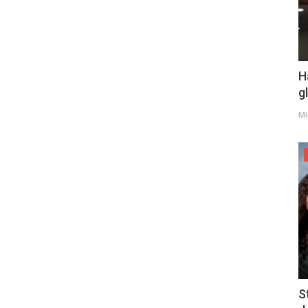
H
g
Mi
S