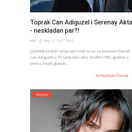
Toprak Can Adiguzel i Serenay Akt
- neskladan par?!
Milt
May 12, 2022
0
Ljubitelji turskih serija upoznali su se sa imenom Toprak
Can Adiguzel u TV seriji Alev Alev. Rođen 1992. godine u
Izmiru, mladi glumac...
Kompletan Članak
Novosti