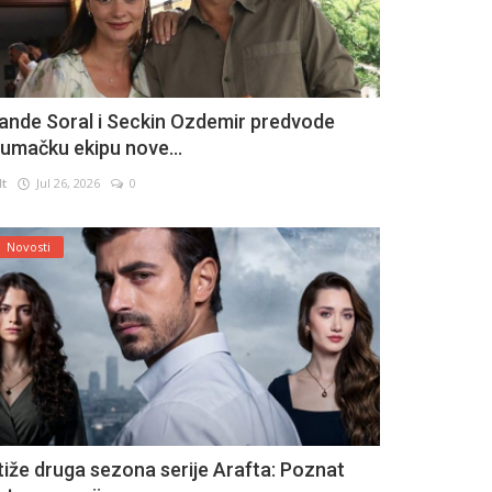
ande Soral i Seckin Ozdemir predvode
lumačku ekipu nove...
lt
Jul 26, 2026
0
Novosti
tiže druga sezona serije Arafta: Poznat