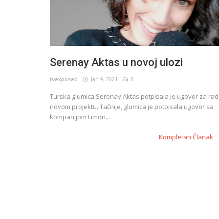
Serenay Aktas u novoj ulozi
tvexposed
Jan 9, 2021
0
Turska glumica Serenay Aktas potpisala je ugovor za rad
novom projektu. Tačnije, glumica je potpisala ugovor sa
kompanijom Limon...
Kompletan Članak