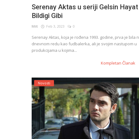
Serenay Aktas u seriji Gelsin Hayat
Bildigi Gibi
English
Milt
Feb 3, 2023
0
Serenay Aktas, koja je rođena 1993. godine, prva je bila 
dnevnom redu kao fudbalerka, ali je svojim nastupom u
produkcijama u kojima...
Kompletan Članak
Novosti