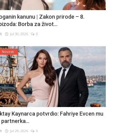
oganin kanunu | Zakon prirode – 8.
pizoda: Borba za život...
lt
Jul 30, 2026
0
Novosti
ktay Kaynarca potvrdio: Fahriye Evcen mu
e partnerka...
lt
Jul 29, 2026
0