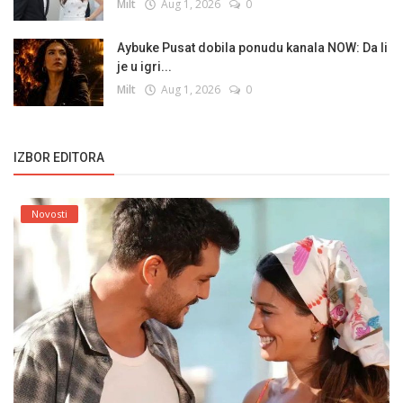
Milt
Aug 1, 2026
0
Aybuke Pusat dobila ponudu kanala NOW: Da li
je u igri...
Milt
Aug 1, 2026
0
IZBOR EDITORA
Novosti