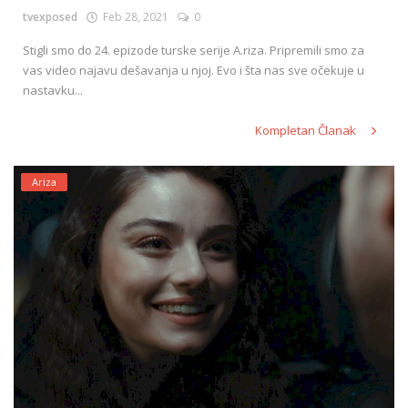
tvexposed
Feb 28, 2021
0
Stigli smo do 24. epizode turske serije A.riza. Pripremili smo za
vas video najavu dešavanja u njoj. Evo i šta nas sve očekuje u
nastavku...
Kompletan Članak
Ariza