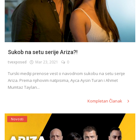
Sukob na setu serije Ariza?!
tvexposed
Mar 23, 2021
0
Turski mediji prenose vest o navodnom sukobu na setu serije
Ariza. Prema njihovim natpisima, Ayca Aysin Turan i Ahmet
Mumtaz Taylan...
Kompletan Članak
Novosti