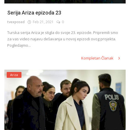
Serija Ariza epizoda 23
tvexposed
Feb 21, 2021
0
Turska serija Ariza je stigla do svoje 23. epizode. Pripremili smo
za vas video najavu dešavanja u novoj epizodi ovog projekta.
Pogledajmo...
Kompletan Članak
Ariza