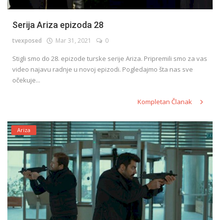
Serija Ariza epizoda 28
tvexposed
Mar 31, 2021
0
Stigli smo do 28. epizode turske serije Ariza. Pripremili smo za vas
video najavu radnje u novoj epizodi. Pogledajmo šta nas sve
očekuje...
Kompletan Članak
Ariza