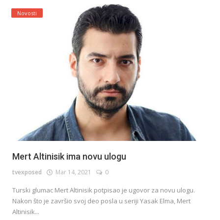
Novosti
Mert Altinisik ima novu ulogu
tvexposed
Mar 14, 2021
0
Turski glumac Mert Altinisik potpisao je ugovor za novu ulogu.
Nakon što je završio svoj deo posla u seriji Yasak Elma, Mert
Altinisik...