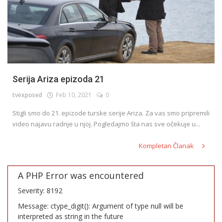
Serija Ariza epizoda 21
tvexposed
Feb 10, 2021
0
Stigli smo do 21. epizode turske serije Ariza. Za vas smo pripremili
video najavu radnje u njoj. Pogledajmo šta nas sve očekuje u...
Kompletan Članak
A PHP Error was encountered
Severity: 8192
Message: ctype_digit(): Argument of type null will be
interpreted as string in the future