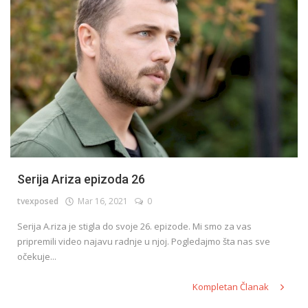
Serija Ariza epizoda 26
tvexposed
Mar 16, 2021
0
Serija A.riza je stigla do svoje 26. epizode. Mi smo za vas
pripremili video najavu radnje u njoj. Pogledajmo šta nas sve
očekuje...
Kompletan Članak