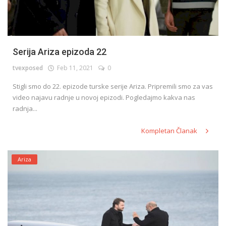
Serija Ariza epizoda 22
tvexposed
Feb 11, 2021
0
Stigli smo do 22. epizode turske serije Ariza. Pripremili smo za vas
video najavu radnje u novoj epizodi. Pogledajmo kakva nas
radnja...
Kompletan Članak
Ariza