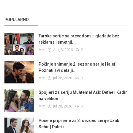
POPULARNO
Turske serije sa prevodom – gledajte bez
reklama i smetnji...
Milt
Aug 8, 2026
2
Počinje snimanje 2. sezone serije Halef:
Poznati svi detalji...
Milt
Jul 28, 2026
0
Spojleri za seriju Muhtemel Ask: Defne i Kadir
na velikom...
Milt
Jul 28, 2026
0
Počele pripreme za 3. sezonu serije Uzak
Sehir | Daleki...