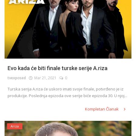
Evo kada će biti finale turske serije A.riza
tvexposed
Mar 21, 2021
0
Turska serija A.riza će uskoro imati svoje finale, potvrđeno je iz
produkcije. Poslednja epizoda ove serije biće epizoda 30. U njoj...
Kompletan Članak
Ariza