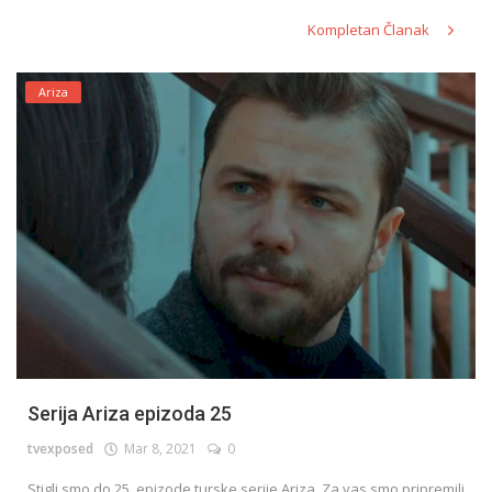
Kompletan Članak
Ariza
Serija Ariza epizoda 25
tvexposed
Mar 8, 2021
0
Stigli smo do 25. epizode turske serije Ariza. Za vas smo pripremili