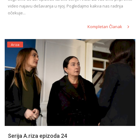
video najavu dešavanja u njoj. Pogledajmo kakva nas radnja
očekuje...
Kompletan Članak
Ariza
Serija A.riza epizoda 24