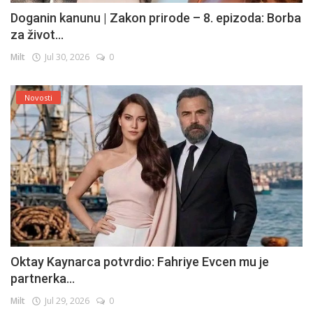
Doganin kanunu | Zakon prirode – 8. epizoda: Borba
za život...
Milt
Jul 30, 2026
0
Novosti
Oktay Kaynarca potvrdio: Fahriye Evcen mu je
partnerka...
Milt
Jul 29, 2026
0