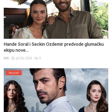
Hande Soral i Seckin Ozdemir predvode glumačku
ekipu nove...
Milt
Jul 26, 2026
0
Novosti