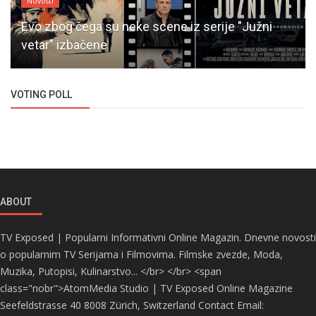
Novosti
Evo zbog čega su neke scene iz serije "Južni
vetar" izbačene
VOTING POLL
ABOUT
TV Exposed | Popularni Informativni Online Magazin. Dnevne novosti
o popularnim TV Serijama i Filmovima. Filmske zvezde, Moda,
Muzika, Putopisi, Kulinarstvo... </br> </br> <span
class="nobr">AtomMedia Studio | TV Exposed Online Magazine
Seefeldstrasse 40 8008 Zürich, Switzerland Contact Email: