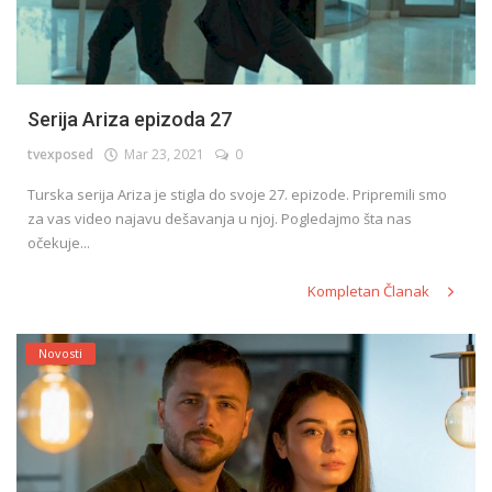
Serija Ariza epizoda 27
tvexposed
Mar 23, 2021
0
Turska serija Ariza je stigla do svoje 27. epizode. Pripremili smo
za vas video najavu dešavanja u njoj. Pogledajmo šta nas
očekuje...
Kompletan Članak
Novosti