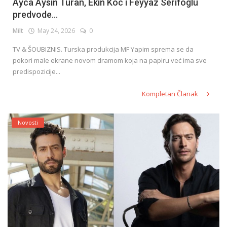
Ayca Aysin Turan, Ekin Koc i Feyyaz Serifoglu
predvode...
Milt
May 24, 2026
0
TV & ŠOUBIZNIS. Turska produkcija MF Yapim sprema se da
pokori male ekrane novom dramom koja na papiru već ima sve
predispozicije...
Kompletan Članak
Novosti