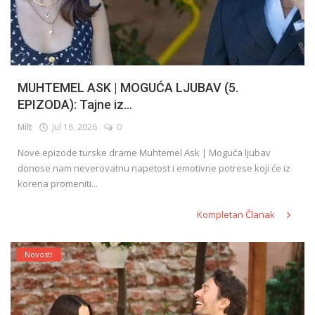
MUHTEMEL ASK | MOGUĆA LJUBAV (5.
EPIZODA): Tajne iz...
Milt
Jul 16, 2026
0
Nove epizode turske drame Muhtemel Ask | Moguća ljubav
donose nam neverovatnu napetost i emotivne potrese koji će iz
korena promeniti...
Kompletan Članak
Novosti