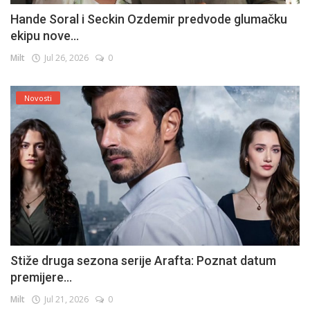
Hande Soral i Seckin Ozdemir predvode glumačku
ekipu nove...
Milt
Jul 26, 2026
0
Novosti
Stiže druga sezona serije Arafta: Poznat datum
premijere...
Milt
Jul 21, 2026
0