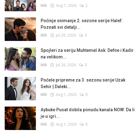
Milt
Aug 7, 2026
2
Počinje snimanje 2. sezone serije Halef:
Poznati svi detalji...
Milt
Jul 28, 2026
0
Spojleri za seriju Muhtemel Ask: Defne i Kadir
na velikom...
Milt
Jul 28, 2026
0
Počele pripreme za 3. sezonu serije Uzak
Sehir | Daleki...
Milt
Aug 1, 2026
0
Aybuke Pusat dobila ponudu kanala NOW: Da li
je u igri...
Milt
Aug 1, 2026
0