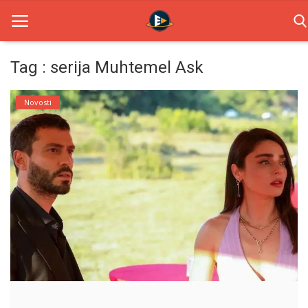
Tag : serija Muhtemel Ask
Home
Novosti
Novosti
TV Serije
Filmovi
Glumci
Contact
Login
Register