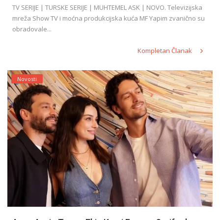
TV SERIJE | TURSKE SERIJE | MUHTEMEL ASK | NOVO. Televizijska
mreža Show TV i moćna produkcijska kuća MF Yapim zvanično su
obradovale...
Kompletan Članak
Novosti