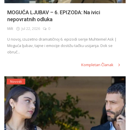
MOGUĆA LJUBAV – 6. EPIZODA: Na ivici
nepovratnih odluka
Milt
Jul 22, 2026
0
U novoj, izuzetno dramatičnoj 6. epizodi serije Muhtemel Ask |
Moguća ljubav, tajne i emocije dostižu tačku usijanja. Dok se
obruč...
Kompletan Članak
Novosti