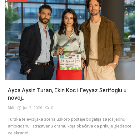
Ayca Aysin Turan, Ekin Koc i Feyyaz Serifoglu u
novoj...
Milt
Jun 7, 2026
0
Turska televizijska scena uskoro postaje bogatija za još jednu
ambicioznu i strastvenu dramu koja obećava da prikuje gledaoce
za ekrane!...