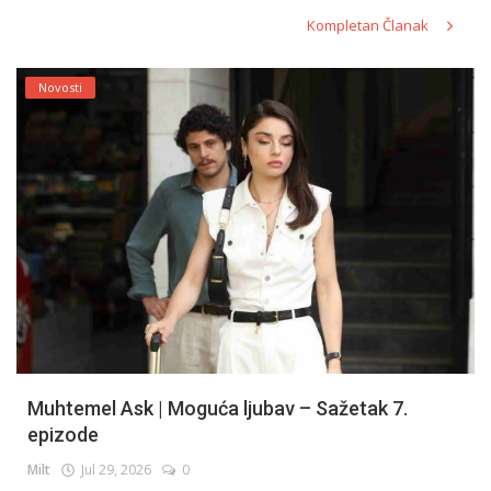
Kompletan Članak
Novosti
Muhtemel Ask | Moguća ljubav – Sažetak 7.
epizode
Milt
Jul 29, 2026
0