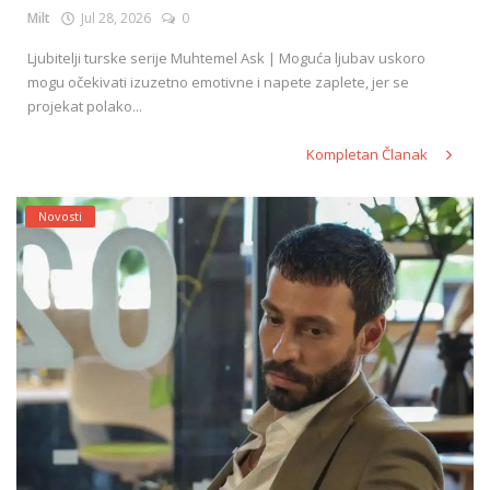
Milt
Jul 28, 2026
0
Ljubitelji turske serije Muhtemel Ask | Moguća ljubav uskoro
mogu očekivati izuzetno emotivne i napete zaplete, jer se
projekat polako...
Kompletan Članak
Novosti