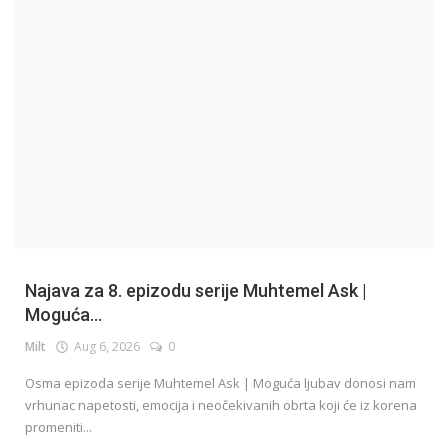
English
Najava za 8. epizodu serije Muhtemel Ask |
Moguća...
Milt
Aug 6, 2026
0
Osma epizoda serije Muhtemel Ask | Moguća ljubav donosi nam
vrhunac napetosti, emocija i neočekivanih obrta koji će iz korena
promeniti...