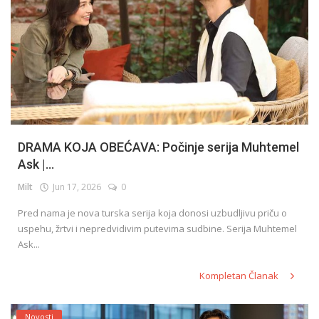
DRAMA KOJA OBEĆAVA: Počinje serija Muhtemel
Ask |...
Milt
Jun 17, 2026
0
Pred nama je nova turska serija koja donosi uzbudljivu priču o
uspehu, žrtvi i nepredvidivim putevima sudbine. Serija Muhtemel
Ask...
Kompletan Članak
Novosti