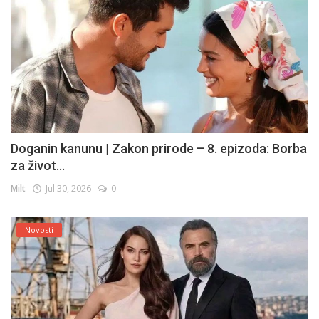
Doganin kanunu | Zakon prirode – 8. epizoda: Borba
za život...
Milt
Jul 30, 2026
0
Novosti