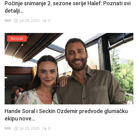
Počinje snimanje 2. sezone serije Halef: Poznati svi
detalji...
Milt
Jul 28, 2026
0
Novosti
Hande Soral i Seckin Ozdemir predvode glumačku
ekipu nove...
Milt
Jul 26, 2026
0