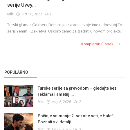
serije Uvey...
Milt
Oct 16, 2022
0
English
Turski glumac Gokberk Demirci je izgradio svoje ime u dnevnoj TV
seriji Yemin | Zakletva. Uskoro ćemo ga gledati u novom projektu.
Kompletan Članak
POPULARNO
Turske serije sa prevodom – gledajte bez
reklama i smetnji...
Milt
Aug 8, 2026
2
Počinje snimanje 2. sezone serije Halef:
Poznati svi detalji...
Milt
Jul 28, 2026
0