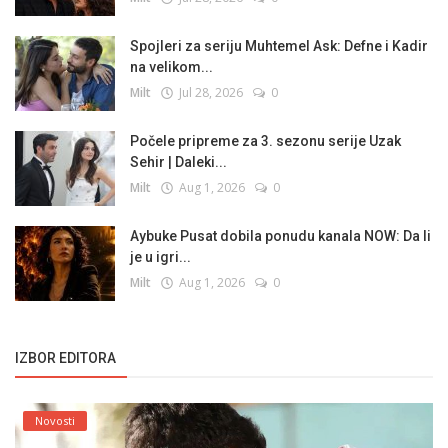
Spojleri za seriju Muhtemel Ask: Defne i Kadir
na velikom...
Milt
Jul 28, 2026
0
Počele pripreme za 3. sezonu serije Uzak
Sehir | Daleki...
Milt
Aug 1, 2026
0
Aybuke Pusat dobila ponudu kanala NOW: Da li
je u igri...
Milt
Aug 1, 2026
0
IZBOR EDITORA
Novosti