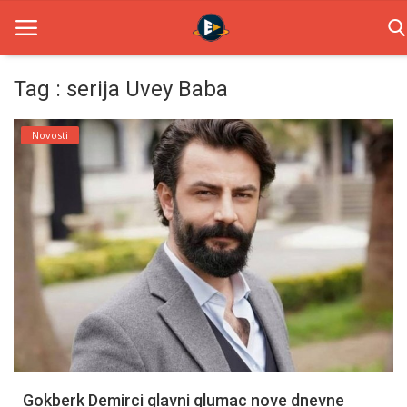
Tag : serija Uvey Baba
Home
Novosti
Novosti
TV Serije
Filmovi
Glumci
Contact
Login
Gokberk Demirci glavni glumac nove dnevne
Register