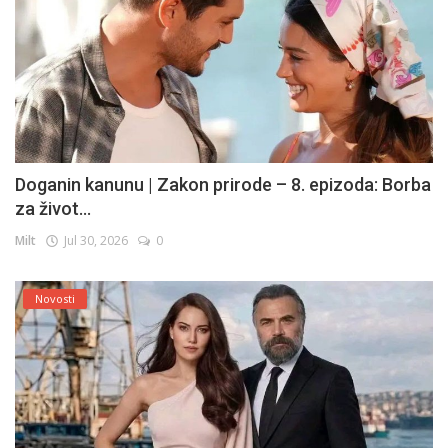
Doganin kanunu | Zakon prirode – 8. epizoda: Borba
za život...
Milt
Jul 30, 2026
0
Novosti