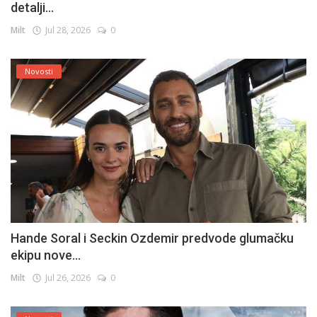
detalji...
Milt
Jul 28, 2026
0
Novosti
Hande Soral i Seckin Ozdemir predvode glumačku
ekipu nove...
Milt
Jul 26, 2026
0