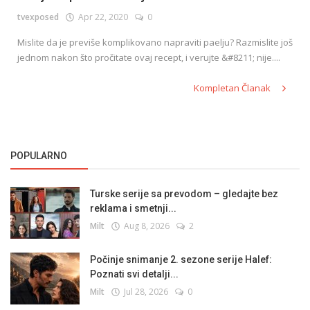
tvexposed
Apr 22, 2020
0
Mislite da je previše komplikovano napraviti paelju? Razmislite još
English
jednom nakon što pročitate ovaj recept, i verujte &#8211; nije....
Kompletan Članak
POPULARNO
Turske serije sa prevodom – gledajte bez
reklama i smetnji...
Milt
Aug 8, 2026
2
Počinje snimanje 2. sezone serije Halef:
Poznati svi detalji...
Milt
Jul 28, 2026
0