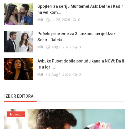
Spojleri za seriju Muhtemel Ask: Defne i Kadir
na velikom...
Milt
Jul 28, 2026
0
Počele pripreme za 3. sezonu serije Uzak
Sehir | Daleki...
Milt
Aug 1, 2026
0
Aybuke Pusat dobila ponudu kanala NOW: Da li
je u igri...
Milt
Aug 1, 2026
0
IZBOR EDITORA
Novosti