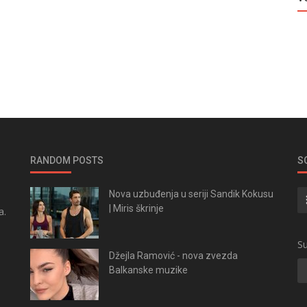
RANDOM POSTS
S
Nova uzbuđenja u seriji Sandik Kokusu
| Miris škrinje
a.
.
Su
Džejla Ramović - nova zvezda
Balkanske muzike