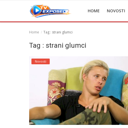
HOME
NOVOSTI
Home
Tag : strani glumci
Home
Tag : strani glumci
Novosti
Novosti
TV Serije
Filmovi
Glumci
Contact
Login
Register