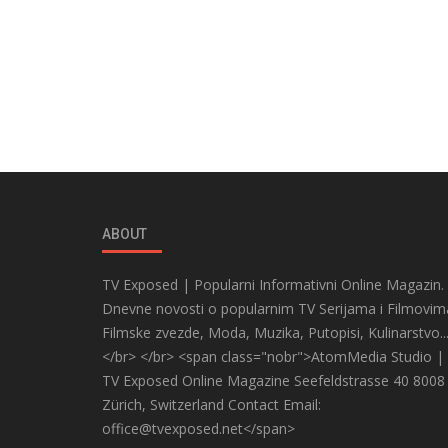
ABOUT
TV Exposed | Popularni Informativni Online Magazin.
Dnevne novosti o popularnim TV Serijama i Filmovim
Filmske zvezde, Moda, Muzika, Putopisi, Kulinarstvo..
</br> </br> <span class="nobr">AtomMedia Studio |
TV Exposed Online Magazine Seefeldstrasse 40 8008
Zürich, Switzerland Contact Email:
office@tvexposed.net</span>