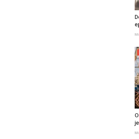
D
e
Mi
O
j
Mi