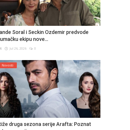
ande Soral i Seckin Ozdemir predvode
lumačku ekipu nove...
lt
Jul 26, 2026
0
Novosti
tiže druga sezona serije Arafta: Poznat