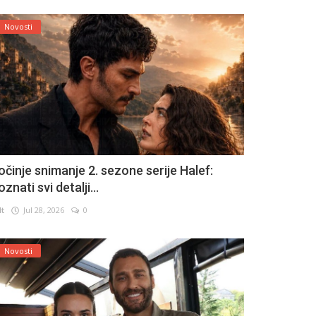
Novosti
očinje snimanje 2. sezone serije Halef:
znati svi detalji...
lt
Jul 28, 2026
0
Novosti