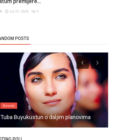
atum premijere...
lt
Jul 21, 2026
0
ANDOM POSTS
Novosti
Novosti
Veteran tu
Tuba Buyukustun o daljim planovima
novu ulogu
OTING POLL