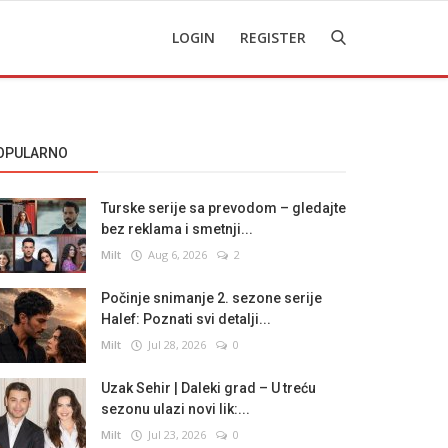
LOGIN
REGISTER
OPULARNO
Turske serije sa prevodom – gledajte
bez reklama i smetnji...
Milt
Aug 6, 2026
2
Počinje snimanje 2. sezone serije
Halef: Poznati svi detalji...
Milt
Jul 28, 2026
0
Uzak Sehir | Daleki grad – U treću
sezonu ulazi novi lik:...
Milt
Jul 23, 2026
0