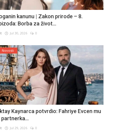
oganin kanunu | Zakon prirode – 8.
pizoda: Borba za život...
lt
Jul 30, 2026
0
Novosti
ktay Kaynarca potvrdio: Fahriye Evcen mu
e partnerka...
lt
Jul 29, 2026
0