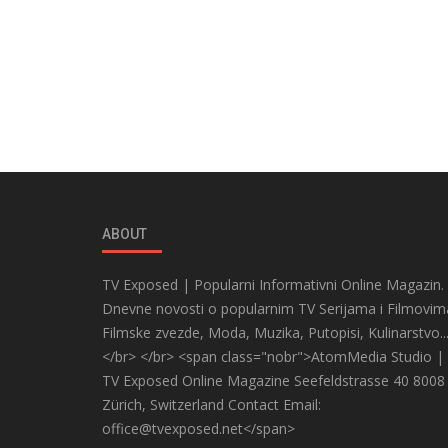
ABOUT
TV Exposed | Popularni Informativni Online Magazin.
Dnevne novosti o popularnim TV Serijama i Filmovim
Filmske zvezde, Moda, Muzika, Putopisi, Kulinarstvo..
</br> </br> <span class="nobr">AtomMedia Studio |
TV Exposed Online Magazine Seefeldstrasse 40 8008
Zürich, Switzerland Contact Email:
office@tvexposed.net</span>