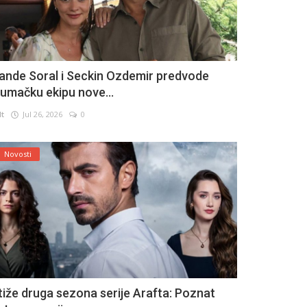
ande Soral i Seckin Ozdemir predvode
lumačku ekipu nove...
lt
Jul 26, 2026
0
Novosti
tiže druga sezona serije Arafta: Poznat