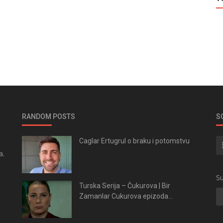
RANDOM POSTS
S
Caglar Ertugrul o braku i potomstvu
a.
.
Su
Turska Serija – Čukurova | Bir
Zamanlar Cukurova epizoda...