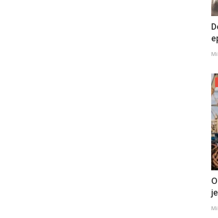
D
e
Mi
O
j
Mi