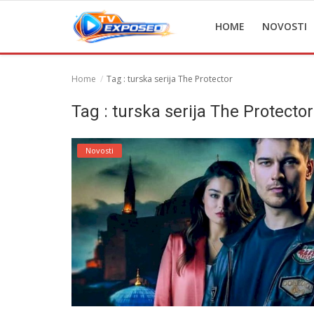
HOME
NOVOSTI
Home
Tag : turska serija The Protector
Home
Tag : turska serija The Protector
Novosti
Novosti
TV Serije
Filmovi
Glumci
Contact
Login
Register