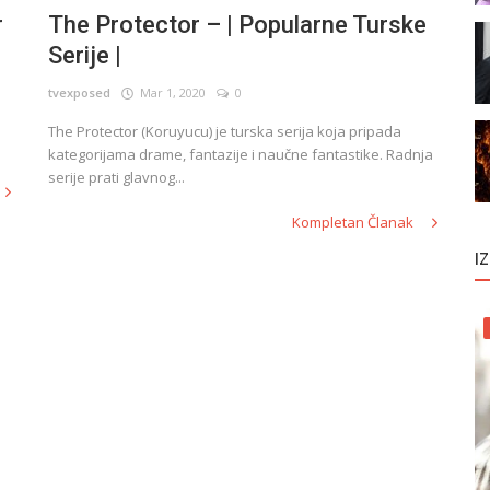
r
The Protector – | Popularne Turske
Serije |
tvexposed
Mar 1, 2020
0
The Protector (Koruyucu) je turska serija koja pripada
kategorijama drame, fantazije i naučne fantastike. Radnja
serije prati glavnog...
Kompletan Članak
I