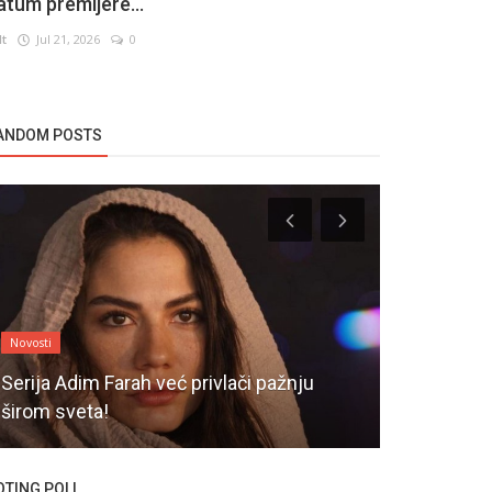
atum premijere...
lt
Jul 21, 2026
0
ANDOM POSTS
Novosti
Novosti
Serija Adim Farah već privlači pažnju
Poznato ka
širom sveta!
Yasak Elma
OTING POLL