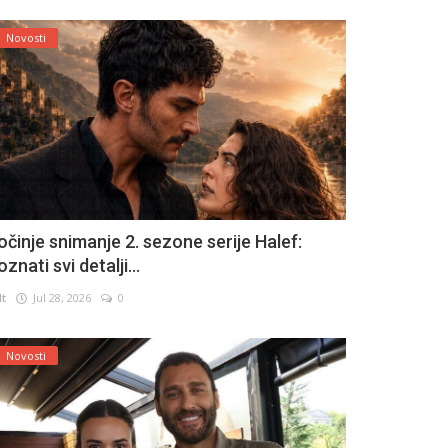
Novosti
očinje snimanje 2. sezone serije Halef:
znati svi detalji...
lt
Jul 28, 2026
0
Novosti