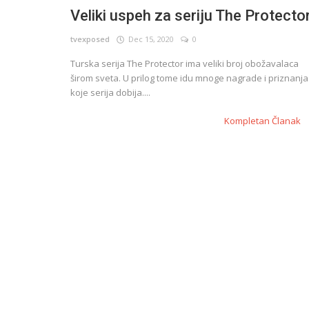
Veliki uspeh za seriju The Protecto
tvexposed
Dec 15, 2020
0
English
Turska serija The Protector ima veliki broj obožavalaca
širom sveta. U prilog tome idu mnoge nagrade i priznanja
koje serija dobija....
Kompletan Članak