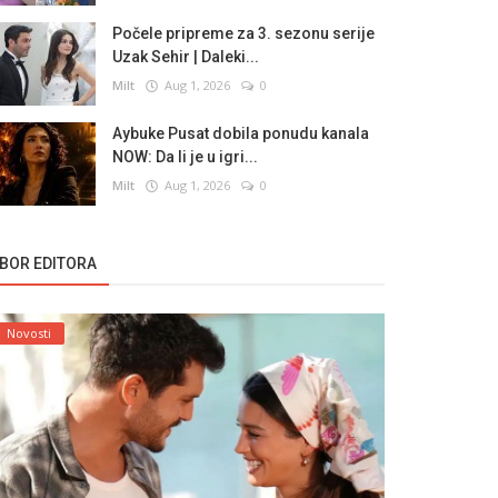
Počele pripreme za 3. sezonu serije
Uzak Sehir | Daleki...
Milt
Aug 1, 2026
0
Aybuke Pusat dobila ponudu kanala
NOW: Da li je u igri...
Milt
Aug 1, 2026
0
ZBOR EDITORA
Novosti