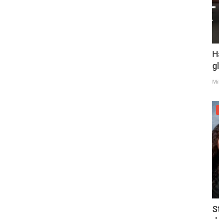
H
g
Mi
S