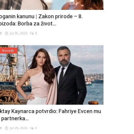
oganin kanunu | Zakon prirode – 8.
pizoda: Borba za život...
lt
Jul 30, 2026
0
Novosti
ktay Kaynarca potvrdio: Fahriye Evcen mu
e partnerka...
lt
Jul 29, 2026
0