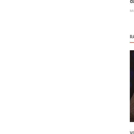
d
Mi
R
Novosti
e ima
Elit Andac Cam očarala publiku u ulozi
Cagle iz serije Bahar
V