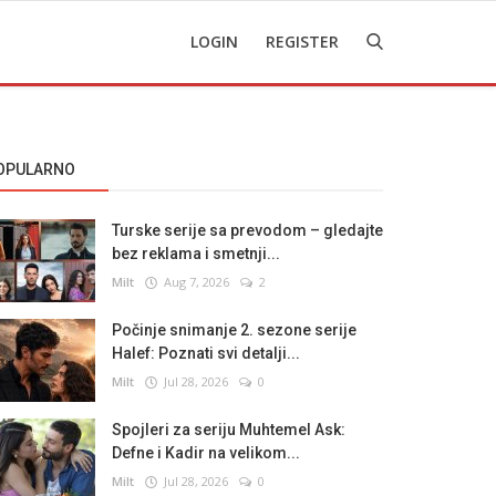
LOGIN
REGISTER
OPULARNO
Turske serije sa prevodom – gledajte
bez reklama i smetnji...
Milt
Aug 7, 2026
2
Počinje snimanje 2. sezone serije
Halef: Poznati svi detalji...
Milt
Jul 28, 2026
0
Spojleri za seriju Muhtemel Ask:
Defne i Kadir na velikom...
Milt
Jul 28, 2026
0