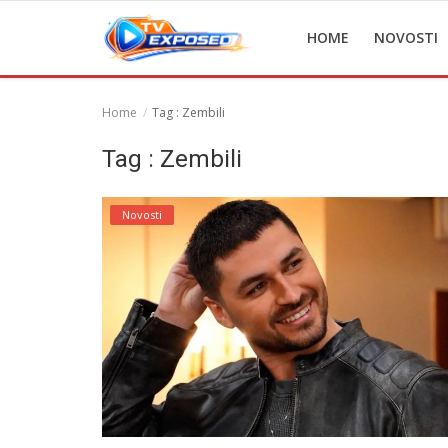
HOME
NOVOSTI
Home
Tag : Zembili
Home
Tag : Zembili
Novosti
Novosti
TV Serije
Filmovi
Glumci
Contact
Login
Register