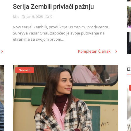
Serija Zembili privlači pažnju
Milt
Jan 5, 2025
0
Novi serijal Zembilli, produkcije Us Yapim i producenta
Sureyya Yasar Onal, započeo je svoje putovanje na
ekranima sa svojom prvom...
Kompletan Članak
I
Novosti