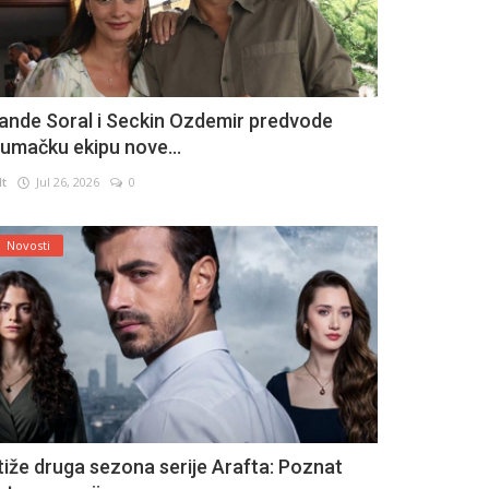
ande Soral i Seckin Ozdemir predvode
lumačku ekipu nove...
lt
Jul 26, 2026
0
Novosti
tiže druga sezona serije Arafta: Poznat