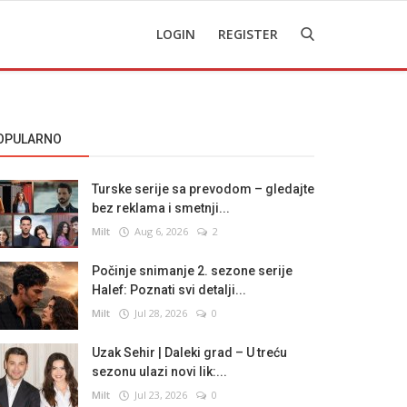
LOGIN
REGISTER
OPULARNO
Turske serije sa prevodom – gledajte
bez reklama i smetnji...
Milt
Aug 6, 2026
2
Počinje snimanje 2. sezone serije
Halef: Poznati svi detalji...
Milt
Jul 28, 2026
0
Uzak Sehir | Daleki grad – U treću
sezonu ulazi novi lik:...
Milt
Jul 23, 2026
0