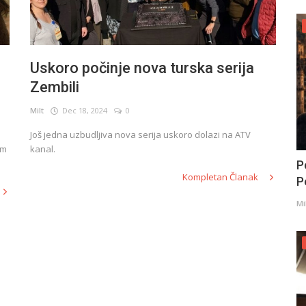
Uskoro počinje nova turska serija
Zembili
Milt
Dec 18, 2024
0
Još jedna uzbudljiva nova serija uskoro dolazi na ATV
om
kanal.
P
Kompletan Članak
Po
Mi