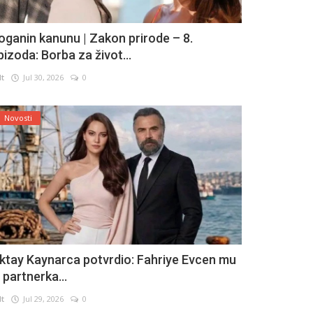
oganin kanunu | Zakon prirode – 8.
pizoda: Borba za život...
lt
Jul 30, 2026
0
Novosti
ktay Kaynarca potvrdio: Fahriye Evcen mu
e partnerka...
lt
Jul 29, 2026
0