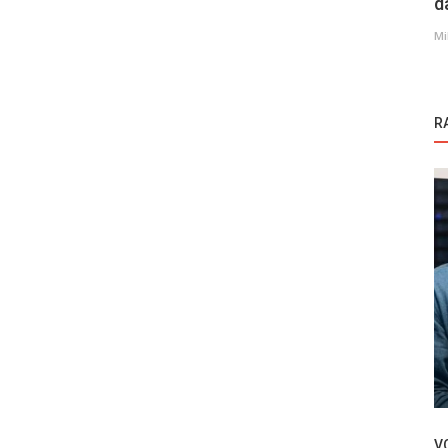
d
Mi
R
Novosti
nija od
Yeralti | Podzemlje epizoda 11: Paša na
ivici odluke, dolazak Kartala...
V