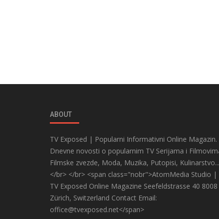
ABOUT
TV Exposed | Popularni Informativni Online Magazin.
Dnevne novosti o popularnim TV Serijama i Filmovim
Filmske zvezde, Moda, Muzika, Putopisi, Kulinarstvo..
</br> </br> <span class="nobr">AtomMedia Studio |
TV Exposed Online Magazine Seefeldstrasse 40 8008
Zürich, Switzerland Contact Email:
office@tvexposed.net</span>