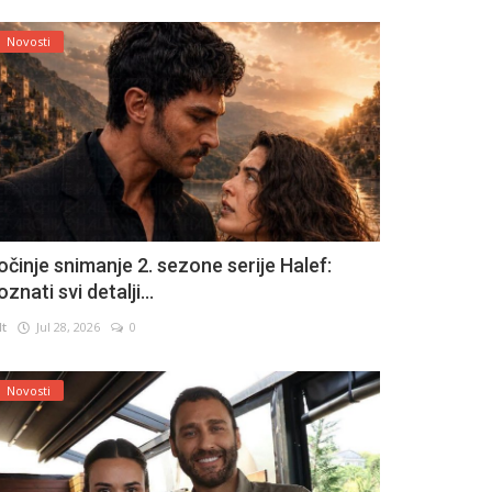
Novosti
očinje snimanje 2. sezone serije Halef:
znati svi detalji...
lt
Jul 28, 2026
0
Novosti