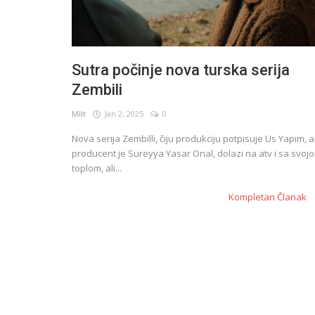
Sutra počinje nova turska serija
Zembili
Milt
Jan 2, 2025
0
Nova serija Zembilli, čiju produkciju potpisuje Us Yapim, a
producent je Sureyya Yasar Onal, dolazi na atv i sa svoj
toplom, ali...
Kompletan Članak