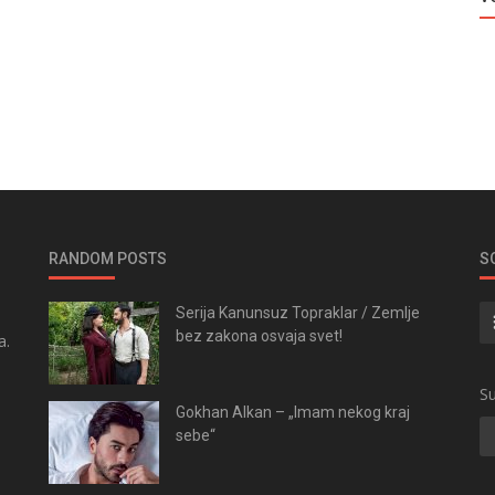
RANDOM POSTS
S
Serija Kanunsuz Topraklar / Zemlje
bez zakona osvaja svet!
a.
.
Su
Gokhan Alkan – „Imam nekog kraj
sebe“