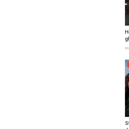
H
g
Mi
S