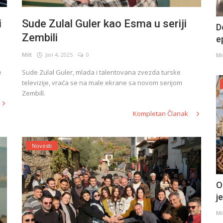
i
Sude Zulal Guler kao Esma u seriji
D
Zembili
e
Milt
Jan 4, 2025
0
Mi
e
Sude Zulal Guler, mlada i talentovana zvezda turske
televizije, vraća se na male ekrane sa novom serijom
Zembill.
Kompletan Članak
Novosti
O
j
Mi