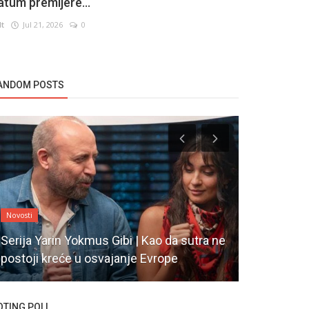
atum premijere...
lt
Jul 21, 2026
0
ANDOM POSTS
Novosti
Novosti
Serija Yarin Yokmus Gibi | Kao da sutra ne
Turski glum
postoji kreće u osvajanje Evrope
bolnici - 
OTING POLL