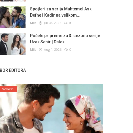
Spojleri za seriju Muhtemel Ask:
Defne i Kadir na velikom...
Milt
Jul 28, 2026
0
Počele pripreme za 3. sezonu serije
Uzak Sehir | Daleki...
Milt
Aug 1, 2026
0
ZBOR EDITORA
Novosti