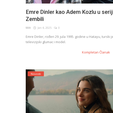
Emre Dinler kao Adem Kozlu u serij
Zembili
Milt
Jan 4, 2025
0
Emre Dinler, rođen 29. jula 1995. godine u Hatayu, turski j
televizijski glumac i model.
Kompletan Članak
Novosti