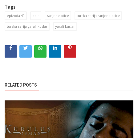
Tags
epizoda 49
opis
ranjene ptice
turska serija ranjene ptice
turska serija yarali kuslar
yarali kuslar
RELATED POSTS