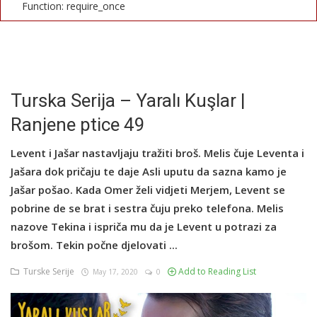
Function: require_once
English
Turska Serija – Yaralı Kuşlar |
Ranjene ptice 49
Levent i Jašar nastavljaju tražiti broš. Melis čuje Leventa i
Jašara dok pričaju te daje Asli uputu da sazna kamo je
Jašar pošao. Kada Omer želi vidjeti Merjem, Levent se
pobrine de se brat i sestra čuju preko telefona. Melis
nazove Tekina i ispriča mu da je Levent u potrazi za
brošom. Tekin počne djelovati ...
Turske Serije
Add to Reading List
May 17, 2020
0