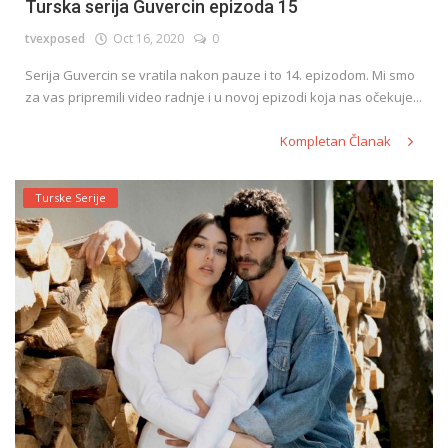
Turska serija Guvercin epizoda 15
tvexposed
Oct 16, 2020
0
Serija Guvercin se vratila nakon pauze i to 14. epizodom. Mi smo
za vas pripremili video radnje i u novoj epizodi koja nas očekuje...
Kompletan Članak
Turske Serije