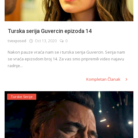
Turska serija Guvercin epizoda 14
tvexposed
Oct 13, 2020
0
Nakon pauze vraća nam se i turska serija Guvercin. Serija nam
se vraća epizodom broj 14. Za vas smo pripremili video najavu
radnje...
Kompletan Članak
Turske Serije