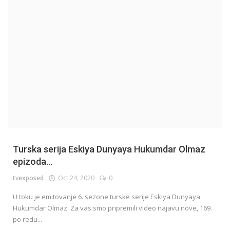
English
Turska serija Eskiya Dunyaya Hukumdar Olmaz
epizoda...
tvexposed
Oct 24, 2020
0
U toku je emitovanje 6. sezone turske serije Eskiya Dunyaya
Hukumdar Olmaz. Za vas smo pripremili video najavu nove, 169.
po redu...