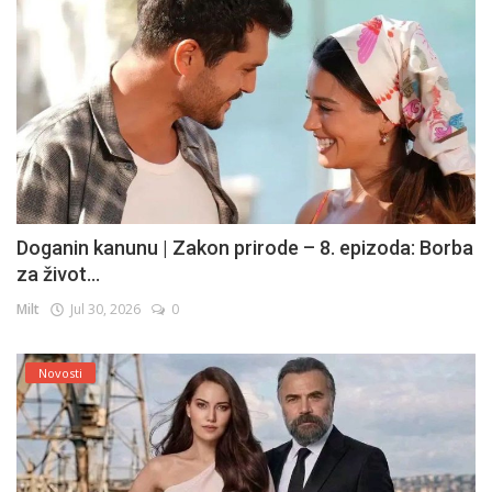
Doganin kanunu | Zakon prirode – 8. epizoda: Borba
za život...
Milt
Jul 30, 2026
0
Novosti