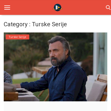
Category : Turske Serije
Home
Turske Serije
Novosti
TV Serije
Filmovi
Glumci
Contact
Login
Register