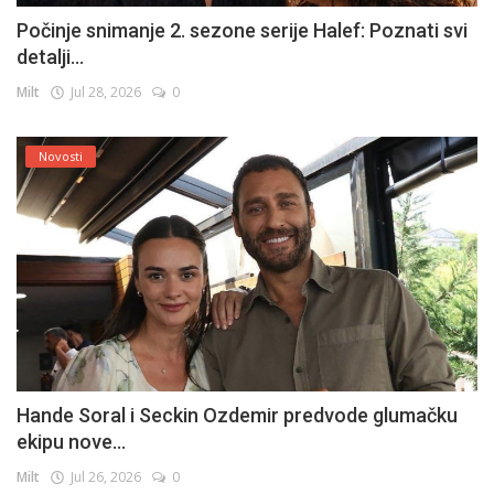
Počinje snimanje 2. sezone serije Halef: Poznati svi
detalji...
Milt
Jul 28, 2026
0
Novosti
Hande Soral i Seckin Ozdemir predvode glumačku
ekipu nove...
Milt
Jul 26, 2026
0