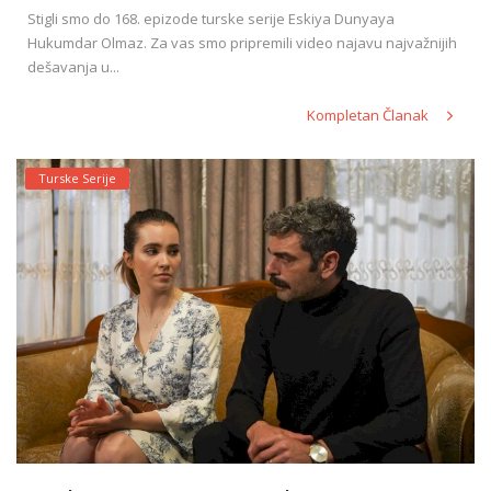
Stigli smo do 168. epizode turske serije Eskiya Dunyaya
Hukumdar Olmaz. Za vas smo pripremili video najavu najvažnijih
dešavanja u...
Kompletan Članak
Turske Serije