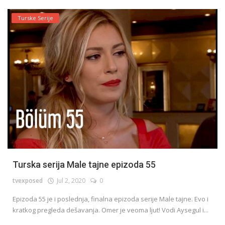
Turske Serije
Turska serija Male tajne epizoda 55
tvexposed
Jul 2, 2020
0
Epizoda 55 je i poslednja, finalna epizoda serije Male tajne. Evo i
kratkog pregleda dešavanja. Omer je veoma ljut! Vodi Aysegul i...