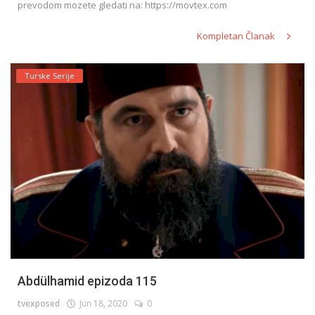
prevodom mozete gledati na: https://movtex.com
Kompletan Članak
Turske Serije
Abdülhamid epizoda 115
tvexposed
Jun 18, 2020
0