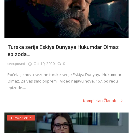
Turska serija Eskiya Dunyaya Hukumdar Olmaz
epizoda...
tvexposed
Oct 10, 2020
0
Počela je nova sezone turske serije Eskiya Dunyaya Hukumdar
Olmaz. Za vas smo pripremili video najavu nove, 167. po redu
epizode....
Kompletan Članak
Turske Serije