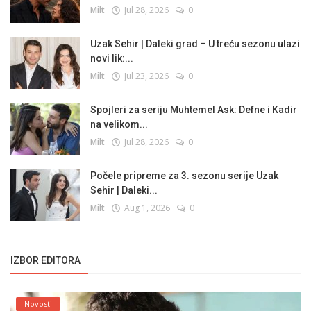
Milt
Jul 28, 2026
0
Uzak Sehir | Daleki grad – U treću sezonu ulazi
novi lik:...
Milt
Jul 23, 2026
0
Spojleri za seriju Muhtemel Ask: Defne i Kadir
na velikom...
Milt
Jul 28, 2026
0
Počele pripreme za 3. sezonu serije Uzak
Sehir | Daleki...
Milt
Aug 1, 2026
0
IZBOR EDITORA
Novosti