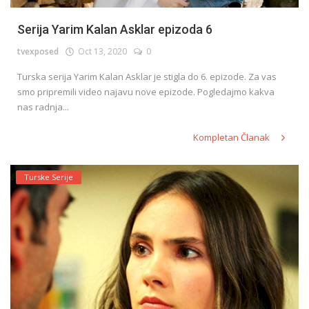
Serija Yarim Kalan Asklar epizoda 6
tvexposed
Oct 13, 2020
0
Turska serija Yarim Kalan Asklar je stigla do 6. epizode. Za vas
smo pripremili video najavu nove epizode. Pogledajmo kakva
nas radnja...
Kompletan Članak
Turske Serije