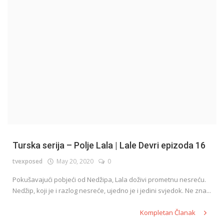
English
Turska serija – Polje Lala | Lale Devri epizoda 16
tvexposed
May 20, 2020
0
Pokušavajući pobjeći od Nedžipa, Lala doživi prometnu nesreću.
Nedžip, koji je i razlog nesreće, ujedno je i jedini svjedok. Ne zna...
Kompletan Članak