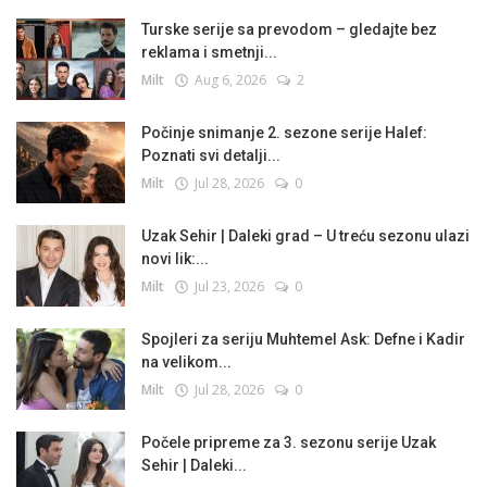
Turske serije sa prevodom – gledajte bez
reklama i smetnji...
Milt
Aug 6, 2026
2
Počinje snimanje 2. sezone serije Halef:
Poznati svi detalji...
Milt
Jul 28, 2026
0
Uzak Sehir | Daleki grad – U treću sezonu ulazi
novi lik:...
Milt
Jul 23, 2026
0
Spojleri za seriju Muhtemel Ask: Defne i Kadir
na velikom...
Milt
Jul 28, 2026
0
Počele pripreme za 3. sezonu serije Uzak
Sehir | Daleki...