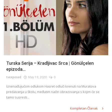
Turska Serija – Kradljivac Srca | Gönülçelen
epizoda...
tvexposed
May 19, 2020
0
Iznenađujućom odlukom Hasret odluči krenuti na Muratova
predavanja u školu, međutim način obrazovanja s kojim će se
tamo susresti...
Kompletan Članak