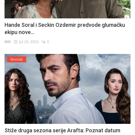
Hande Soral i Seckin Ozdemir predvode glumačku
ekipu nove...
Milt
Jul 26, 2026
0
Novosti
Stiže druga sezona serije Arafta: Poznat datum