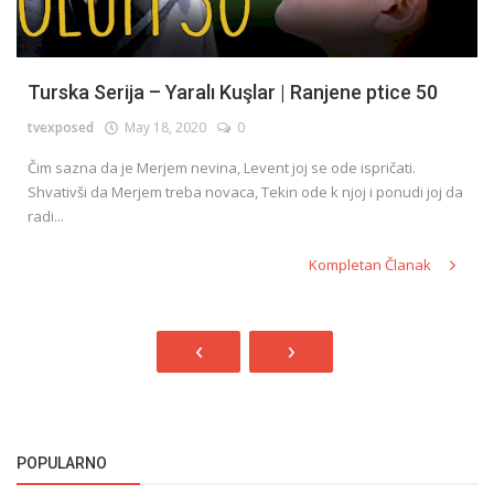
Turska Serija – Yaralı Kuşlar | Ranjene ptice 50
tvexposed
May 18, 2020
0
Čim sazna da je Merjem nevina, Levent joj se ode ispričati.
Shvativši da Merjem treba novaca, Tekin ode k njoj i ponudi joj da
radi...
Kompletan Članak
‹
›
POPULARNO