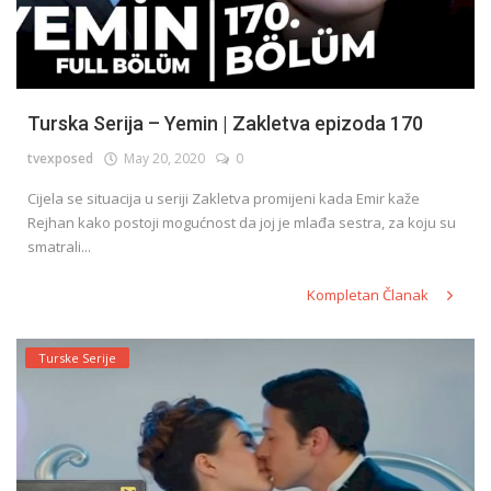
Turska Serija – Yemin | Zakletva epizoda 170
tvexposed
May 20, 2020
0
Cijela se situacija u seriji Zakletva promijeni kada Emir kaže
Rejhan kako postoji mogućnost da joj je mlađa sestra, za koju su
smatrali...
Kompletan Članak
Turske Serije