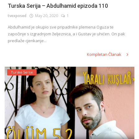
Turska Serija – Abdulhamid epizoda 110
tvexposed
May 20, 2020
1
Abdulhamid je okupio sve pripadnike plemena Oguza te
započinje s izgradnjom željeznica, a i Gustav je uhićen. On pak
predlaže cjenkanje...
Kompletan Članak
Turske Serije