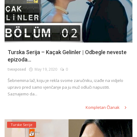
Turska Serija – Kaçak Gelinler | Odbegle neveste
epizoda...
tvexposed
May 19, 2020
0
Šebnemina laž, koju je rekla svome zaručniku, izađe na vidjelo
upravo pred samo vjenčanje pa ju muž odluči napustiti.
Saznajemo da...
Kompletan Članak
Turske Serije