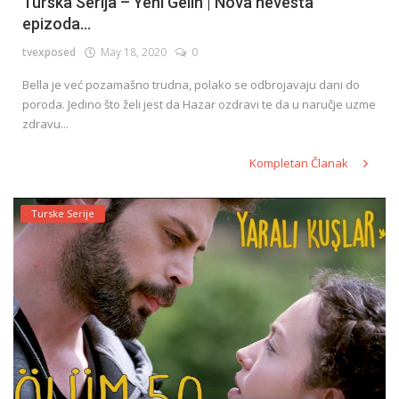
Turska Serija – Yeni Gelin | Nova nevesta
epizoda...
tvexposed
May 18, 2020
0
Bella je već pozamašno trudna, polako se odbrojavaju dani do
poroda. Jedino što želi jest da Hazar ozdravi te da u naručje uzme
zdravu...
Kompletan Članak
Turske Serije