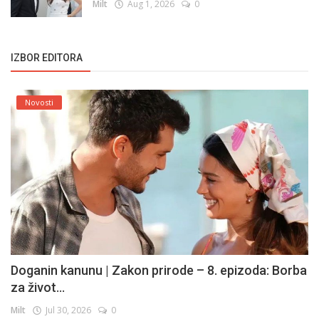
Milt
Aug 1, 2026
0
IZBOR EDITORA
Novosti
Doganin kanunu | Zakon prirode – 8. epizoda: Borba
za život...
Milt
Jul 30, 2026
0