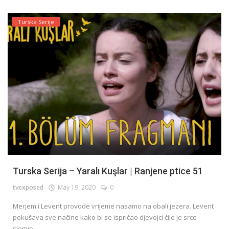
Turske Serije
Turska Serija – Yaralı Kuşlar | Ranjene ptice 51
tvexposed
May 19, 2020
0
Merjem i Levent provode vrijeme nasamo na obali jezera. Levent
pokušava sve načine kako bi se ispričao djevojci čije je srce
slomio,...