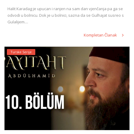
Halit Karadag je upucan i ranjen na sam dan vjenčanja pa ga se
odvodi u bolnicu. Dok je u bolnici, sazna da se Gulhajat susreo s
Gulalijem....
Kompletan Članak
Turske Serije