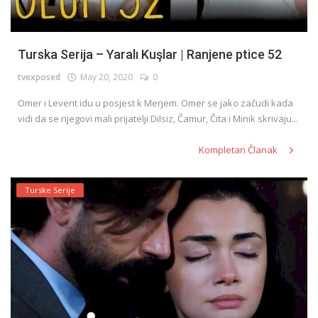
Turska Serija – Yaralı Kuşlar | Ranjene ptice 52
tvexposed
May 20, 2020
0
Omer i Levent idu u posjest k Merjem. Omer se jako začudi kada
vidi da se njegovi mali prijatelji Dilsiz, Čamur, Čita i Minik skrivaju...
Kompletan Članak
Turske Serije