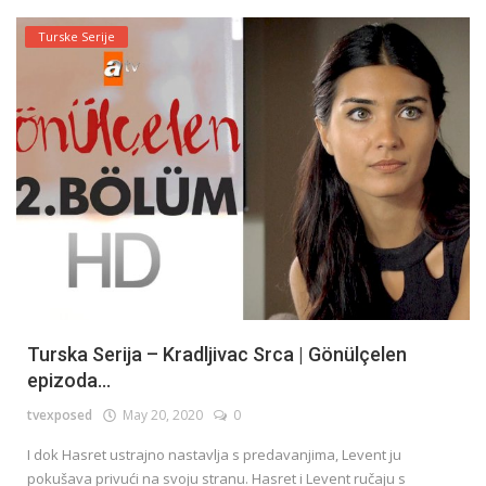
Turske Serije
Turska Serija – Kradljivac Srca | Gönülçelen
epizoda...
tvexposed
May 20, 2020
0
I dok Hasret ustrajno nastavlja s predavanjima, Levent ju
pokušava privući na svoju stranu. Hasret i Levent ručaju s