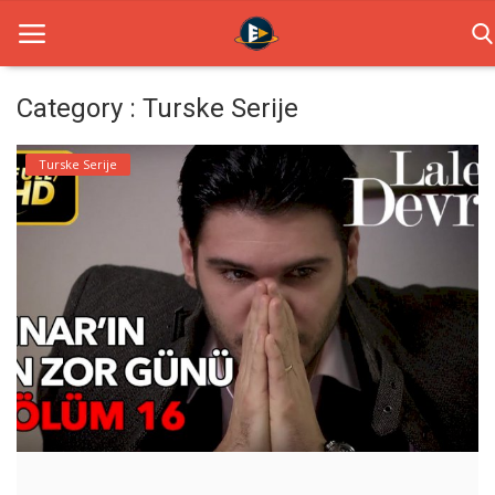
Category : Turske Serije
Home
Turske Serije
Novosti
TV Serije
Filmovi
Glumci
Contact
Login
Register