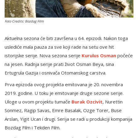
English
Foto Credits: Bozdag Film
Aktuelna sezona će biti završena u 64. epizodi. Nakon toga
uslediće mala pauza za sve koji rade na setu ove hit
istorijske serije. Nova sezona serije
Kurulus Osman
počeće
na jesen. Radnja serije prati život Osman Beya, sina
Ertugrula Gazija i osnivača Otomanskog carstva.
Prva epizoda ovog projekta emitovana je 20. novembra
2019. godine. U toku je emitovanje druge sezone serije.
Uloge u ovom projektu tumače
Burak Ozcivit
, Nurettin
Sonmez, Ragip Savas, Emre Basalak, Ozge Torer, Buse
Arslan, Yigit Ucan i drugi. Serija se radi u produkciji kompanija
Bozdag Film i Tekden Film.