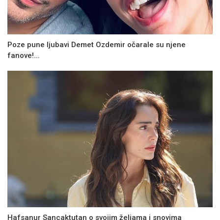
Poze pune ljubavi Demet Ozdemir očarale su njene
fanove!...
Hafsanur Sancaktutan o svojim željama i snovima