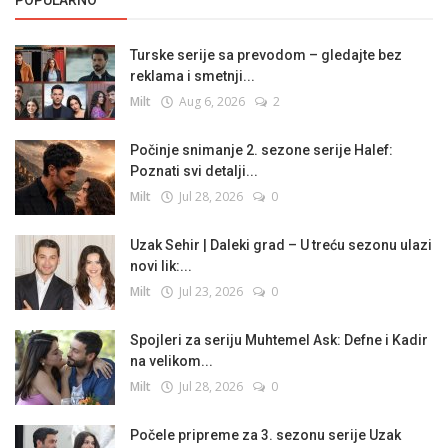
POPULARNO
Turske serije sa prevodom – gledajte bez
reklama i smetnji...
Milt
Aug 6, 2026
2
Počinje snimanje 2. sezone serije Halef:
Poznati svi detalji...
Milt
Jul 28, 2026
0
Uzak Sehir | Daleki grad – U treću sezonu ulazi
novi lik:...
Milt
Jul 23, 2026
0
Spojleri za seriju Muhtemel Ask: Defne i Kadir
na velikom...
Milt
Jul 28, 2026
0
Počele pripreme za 3. sezonu serije Uzak