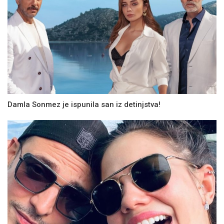
Damla Sonmez je ispunila san iz detinjstva!