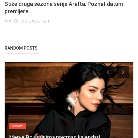
Stiže druga sezona serije Arafta: Poznat datum
premijere...
Milt
Jul 21, 2026
0
RANDOM POSTS
Novosti
Merve Bolugur ima pretrpan kalendar!