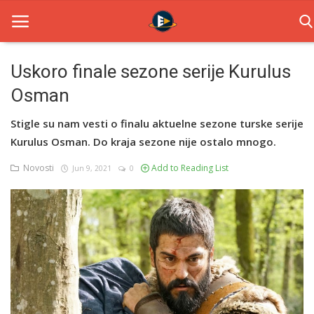
Uskoro finale sezone serije Kurulus
Osman
Home
Stigle su nam vesti o finalu aktuelne sezone turske serije
Novosti
Kurulus Osman. Do kraja sezone nije ostalo mnogo.
TV Serije
Novosti
Add to Reading List
Jun 9, 2021
0
Filmovi
Glumci
Contact
Login
Register