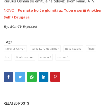
Kurulus Osman se emituje na televizijskom kanalu ATV.
NOVO -
Poznato ko će glumiti uz Tubu u seriji Another
Self / Druga ja
By: Milt-TV
Exposed
Tags
Kurulus Osman
serija Kurulus Osman
nova sezona
finale
kraj
finale sezone
sezona 2
sezona 3
RELATED POSTS