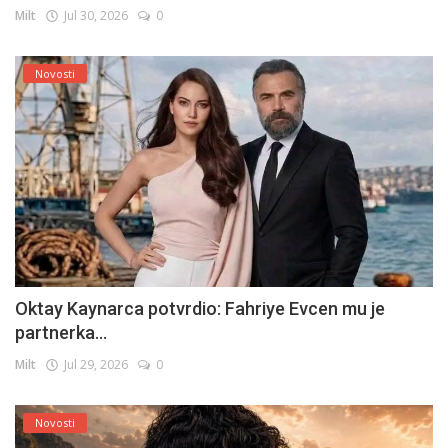
Milt
Jul 30, 2026
0
Novosti
Oktay Kaynarca potvrdio: Fahriye Evcen mu je
partnerka...
Milt
Jul 29, 2026
0
Novosti