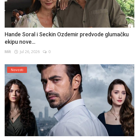
Hande Soral i Seckin Ozdemir predvode glumačku
ekipu nove...
Milt
Jul 26, 2026
0
Novosti