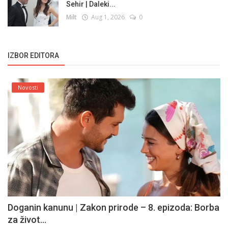
Sehir | Daleki...
Milt
Aug 1, 2026
0
IZBOR EDITORA
Novosti
Doganin kanunu | Zakon prirode – 8. epizoda: Borba
za život...