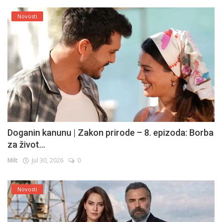
Novosti
Doganin kanunu | Zakon prirode – 8. epizoda: Borba
za život...
Milt
Jul 30, 2026
0
Novosti