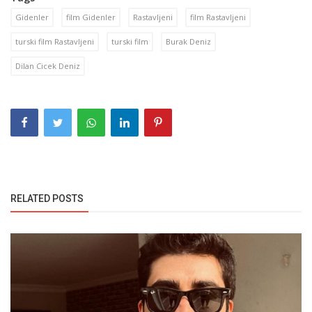
Gidenler
film Gidenler
Rastavljeni
film Rastavljeni
turski film Rastavljeni
turski film
Burak Deniz
Dilan Cicek Deniz
RELATED POSTS