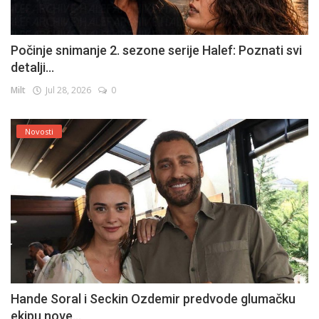
Počinje snimanje 2. sezone serije Halef: Poznati svi
detalji...
Milt
Jul 28, 2026
0
Novosti
Hande Soral i Seckin Ozdemir predvode glumačku
ekipu nove...