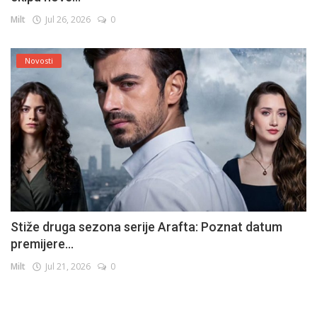
Milt
Jul 26, 2026
0
Novosti
Stiže druga sezona serije Arafta: Poznat datum
premijere...
Milt
Jul 21, 2026
0