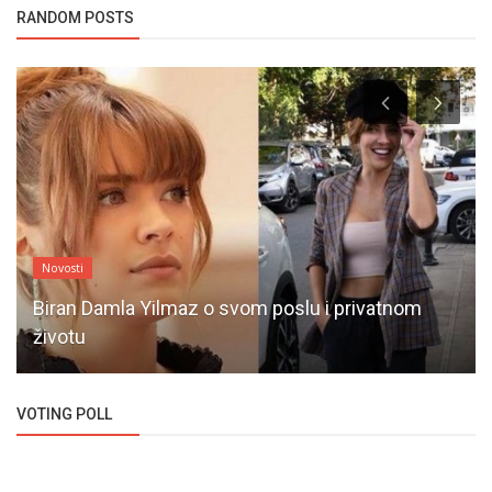
RANDOM POSTS
Novosti
Biran Damla Yilmaz o svom poslu i privatnom
životu
VOTING POLL