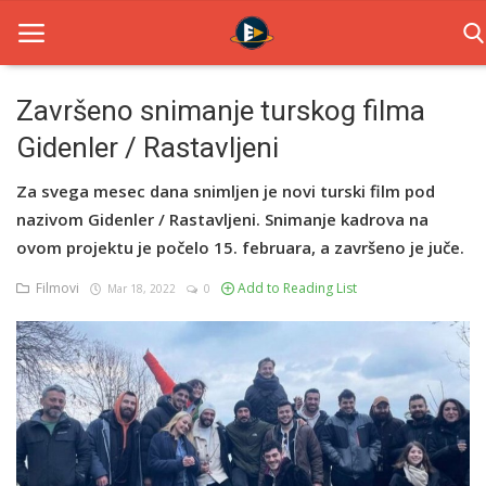
Završeno snimanje turskog filma
Gidenler / Rastavljeni
Home
Za svega mesec dana snimljen je novi turski film pod
Novosti
nazivom Gidenler / Rastavljeni. Snimanje kadrova na
TV Serije
ovom projektu je počelo 15. februara, a završeno je juče.
Filmovi
Add to Reading List
Mar 18, 2022
0
Filmovi
Glumci
Contact
Login
Register