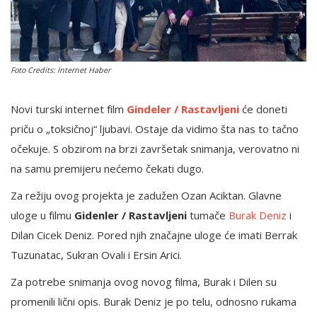
English
Foto Credits: Internet Haber
Novi turski internet film
Gindeler / Rastavljeni
će doneti
priču o „toksičnoj“ ljubavi. Ostaje da vidimo šta nas to tačno
očekuje. S obzirom na brzi završetak snimanja, verovatno ni
na samu premijeru nećemo čekati dugo.
Za režiju ovog projekta je zadužen Ozan Aciktan. Glavne
uloge u filmu
Gidenler / Rastavljeni
tumače
Burak Deniz
i
Dilan Cicek Deniz. Pored njih značajne uloge će imati Berrak
Tuzunatac, Sukran Ovali i Ersin Arici.
Za potrebe snimanja ovog novog filma, Burak i Dilen su
promenili lični opis. Burak Deniz je po telu, odnosno rukama