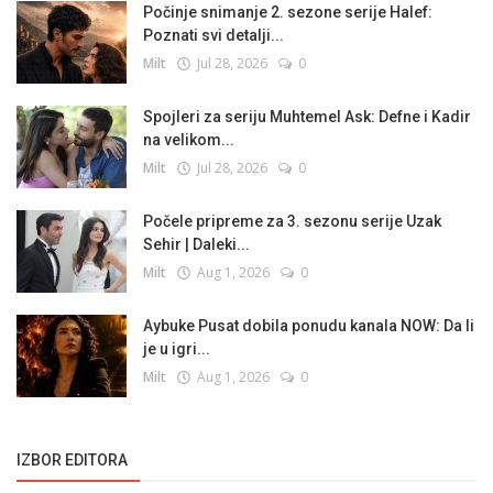
Počinje snimanje 2. sezone serije Halef:
Poznati svi detalji...
Milt
Jul 28, 2026
0
Spojleri za seriju Muhtemel Ask: Defne i Kadir
na velikom...
Milt
Jul 28, 2026
0
Počele pripreme za 3. sezonu serije Uzak
Sehir | Daleki...
Milt
Aug 1, 2026
0
Aybuke Pusat dobila ponudu kanala NOW: Da li
je u igri...
Milt
Aug 1, 2026
0
IZBOR EDITORA