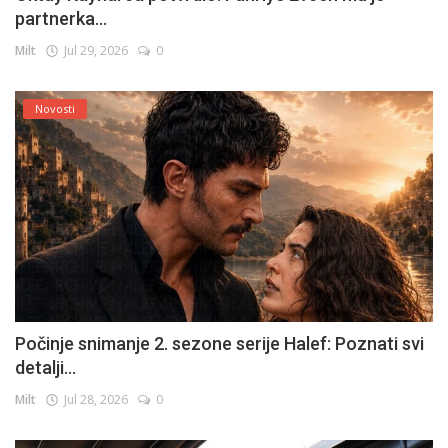
partnerka...
Milt
Jul 29, 2026
0
Novosti
Počinje snimanje 2. sezone serije Halef: Poznati svi
detalji...
Milt
Jul 28, 2026
0