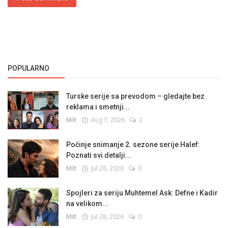
POPULARNO
Turske serije sa prevodom – gledajte bez
reklama i smetnji...
Milt
Aug 7, 2026
2
Počinje snimanje 2. sezone serije Halef:
Poznati svi detalji...
Milt
Jul 28, 2026
0
Spojleri za seriju Muhtemel Ask: Defne i Kadir
na velikom...
Milt
Jul 28, 2026
0