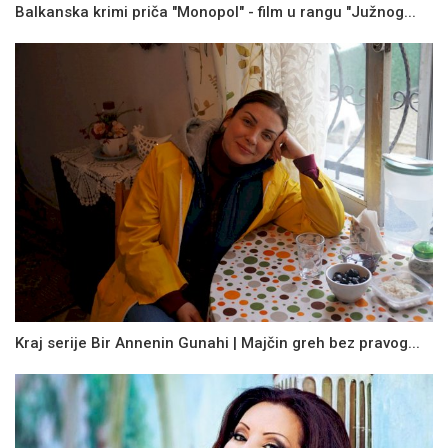
Balkanska krimi priča "Monopol" - film u rangu "Južnog...
Kraj serije Bir Annenin Gunahi | Majčin greh bez pravog...