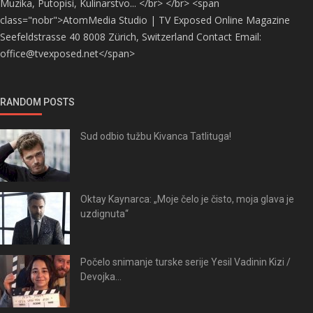
Muzika, Putopisi, Kulinarstvo... </br> </br> <span
class="nobr">AtomMedia Studio | TV Exposed Online Magazine
Seefeldstrasse 40 8008 Zürich, Switzerland Contact Email:
office@tvexposed.net</span>
RANDOM POSTS
Sud odbio tužbu Kivanca Tatlituga!
Oktay Kaynarca: „Moje čelo je čisto, moja glava je
uzdignuta“
Počelo snimanje turske serije Yesil Vadinin Kizi /
Devojka...