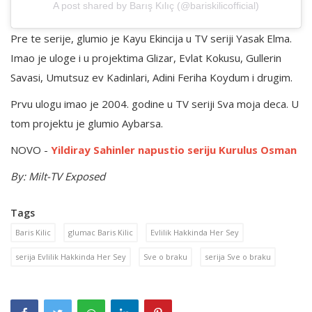
A post shared by Barış Kılıç (@bariskilicofficial)
Pre te serije, glumio je Kayu Ekincija u TV seriji Yasak Elma.
Imao je uloge i u projektima Glizar, Evlat Kokusu, Gullerin
Savasi, Umutsuz ev Kadinlari, Adini Feriha Koydum i drugim.
Prvu ulogu imao je 2004. godine u TV seriji Sva moja deca. U
tom projektu je glumio Aybarsa.
NOVO -
Yildiray Sahinler napustio seriju Kurulus Osman
By: Milt-TV Exposed
Tags
Baris Kilic
glumac Baris Kilic
Evlilik Hakkinda Her Sey
serija Evlilik Hakkinda Her Sey
Sve o braku
serija Sve o braku