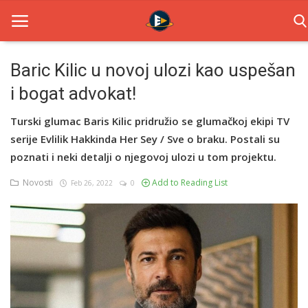
Baric Kilic u novoj ulozi kao uspešan
i bogat advokat!
Home
Turski glumac Baris Kilic pridružio se glumačkoj ekipi TV
Novosti
serije Evlilik Hakkinda Her Sey / Sve o braku. Postali su
TV Serije
poznati i neki detalji o njegovoj ulozi u tom projektu.
Novosti
Add to Reading List
Feb 26, 2022
0
Filmovi
Glumci
Contact
Login
Register