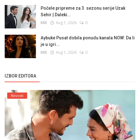
Počele pripreme za 3. sezonu serije Uzak
Sehir | Daleki...
Milt
Aug 1, 2026
0
Aybuke Pusat dobila ponudu kanala NOW: Da li
je u igri...
Milt
Aug 1, 2026
0
IZBOR EDITORA
Novosti