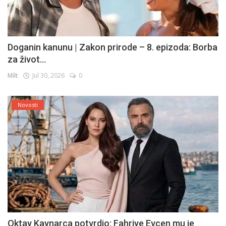
Doganin kanunu | Zakon prirode – 8. epizoda: Borba
za život...
Milt
Jul 30, 2026
0
Novosti
Oktay Kaynarca potvrdio: Fahriye Evcen mu je