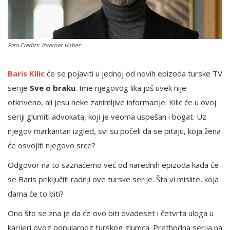
English
Foto Credits: Internet Haber
Baris Kilic
će se pojaviti u jednoj od novih epizoda turske TV
serije
Sve o braku
. Ime njegovog lika još uvek nije
otkriveno, ali jesu neke zanimljive informacije. Kilic će u ovoj
seriji glumiti advokata, koji je veoma uspešan i bogat. Uz
njegov markantan izgled, svi su počeli da se pitaju, koja žena
će osvojiti njegovo srce?
Odgovor na to saznaćemo već od narednih epizoda kada će
se Baris priključiti radnji ove turske serije. Šta vi mislite, koja
dama će to biti?
Ono što se zna je da će ovo biti dvadeset i četvrta uloga u
karijeri ovog popularnog turskog glumca. Prethodna serija na