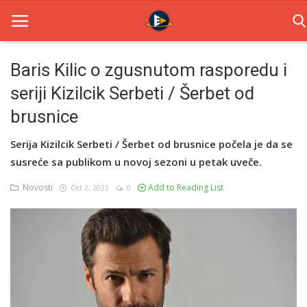
Baris Kilic o zgusnutom rasporedu i
seriji Kizilcik Serbeti / Šerbet od
Home
brusnice
Novosti
Serija Kizilcik Serbeti / Šerbet od brusnice počela je da se
TV Serije
susreće sa publikom u novoj sezoni u petak uveče.
Filmovi
Novosti
Add to Reading List
Oct 2, 2023
0
Glumci
Contact
Login
Register