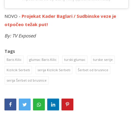
NOVO -
Projekat Kader Baglari / Sudbinske veze je
otpočeo težak put!
By: TV Exposed
Tags
Baris Kilic
glumac Baris Kilic
turski glumac
turske serije
Kizilcik Serbeti
serija Kizilcik Serbeti
Šerbet od brusnice
serija Šerbet od brusnice