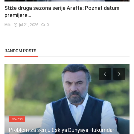
Stiže druga sezona serije Arafta: Poznat datum
premijere...
Milt
Jul 21, 2026
0
RANDOM POSTS
Novosti
Problem za seriju Eskiya Dunyaya Hukumdar