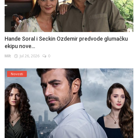
Hande Soral i Seckin Ozdemir predvode glumačku
ekipu nove...
Milt
Jul 26, 2026
0
Novosti