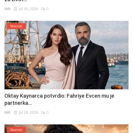
Milt
Jul 30, 2026
0
Novosti
Oktay Kaynarca potvrdio: Fahriye Evcen mu je
partnerka...
Milt
Jul 29, 2026
0
Novosti