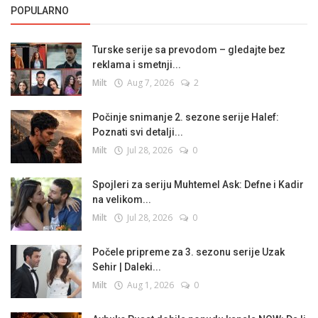
POPULARNO
Turske serije sa prevodom – gledajte bez
reklama i smetnji...
Milt
Aug 7, 2026
2
Počinje snimanje 2. sezone serije Halef:
Poznati svi detalji...
Milt
Jul 28, 2026
0
Spojleri za seriju Muhtemel Ask: Defne i Kadir
na velikom...
Milt
Jul 28, 2026
0
Počele pripreme za 3. sezonu serije Uzak
Sehir | Daleki...
Milt
Aug 1, 2026
0