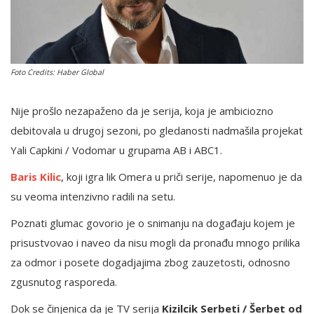
English
Foto Credits: Haber Global
Nije prošlo nezapaženo da je serija, koja je ambiciozno
debitovala u drugoj sezoni, po gledanosti nadmašila projekat
Yali Capkini / Vodomar u grupama AB i ABC1.
Baris Kilic
, koji igra lik Omera u priči serije, napomenuo je da
su veoma intenzivno radili na setu.
Poznati glumac govorio je o snimanju na događaju kojem je
prisustvovao i naveo da nisu mogli da pronađu mnogo prilika
za odmor i posete dogadjajima zbog zauzetosti, odnosno
zgusnutog rasporeda.
Dok se činjenica da je TV serija
Kizilcik Serbeti / Šerbet od