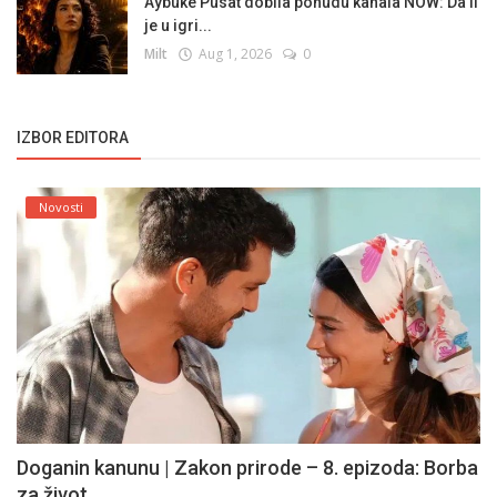
Aybuke Pusat dobila ponudu kanala NOW: Da li
je u igri...
Milt
Aug 1, 2026
0
IZBOR EDITORA
Novosti
Doganin kanunu | Zakon prirode – 8. epizoda: Borba
za život...