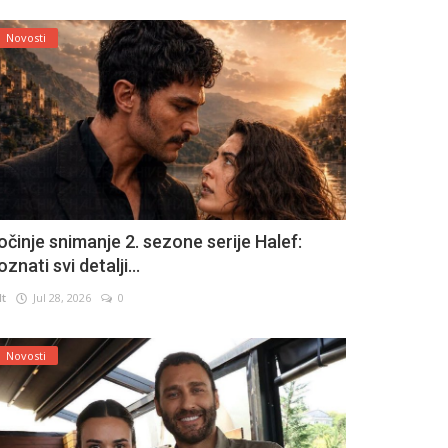
Novosti
očinje snimanje 2. sezone serije Halef:
znati svi detalji...
lt
Jul 28, 2026
0
Novosti