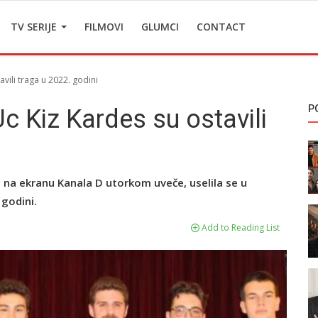
TV SERIJE
FILMOVI
GLUMCI
CONTACT
avili traga u 2022. godini
P
Uc Kiz Kardes su ostavili
je na ekranu Kanala D utorkom uveče, uselila se u
 godini.
Add to Reading List