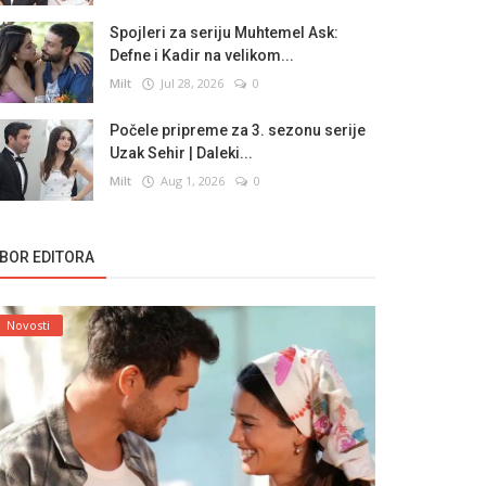
Spojleri za seriju Muhtemel Ask:
Defne i Kadir na velikom...
Milt
Jul 28, 2026
0
Počele pripreme za 3. sezonu serije
Uzak Sehir | Daleki...
Milt
Aug 1, 2026
0
ZBOR EDITORA
Novosti