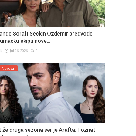
ande Soral i Seckin Ozdemir predvode
lumačku ekipu nove...
lt
Jul 26, 2026
0
Novosti
tiže druga sezona serije Arafta: Poznat