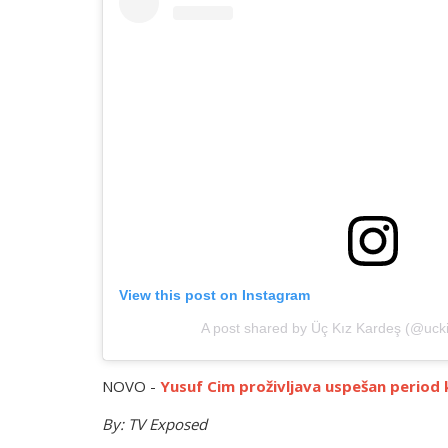
View this post on Instagram
A post shared by Üç Kız Kardeş (@uckiz
NOVO -
Yusuf Cim proživljava uspešan period 
By: TV Exposed