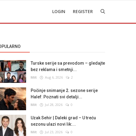
LOGIN
REGISTER
OPULARNO
Turske serije sa prevodom – gledajte
bez reklama i smetnji...
Milt
Aug 6, 2026
2
Počinje snimanje 2. sezone serije
Halef: Poznati svi detalji...
Milt
Jul 28, 2026
0
Uzak Sehir | Daleki grad – U treću
sezonu ulazi novi lik:...
Milt
Jul 23, 2026
0