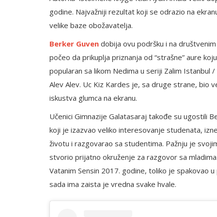
godine. Najvažniji rezultat koji se odrazio na ekr
velike baze obožavatelja.
Berker Guven
dobija ovu podršku i na društvenim
počeo da prikuplja priznanja od “strašne” aure koj
popularan sa likom Nedima u seriji Zalim Istanbul /
Alev Alev. Uc Kiz Kardes je, sa druge strane, bio 
iskustva glumca na ekranu.
Učenici Gimnazije Galatasaraj takođe su ugostili Be
koji je izazvao veliko interesovanje studenata, iz
životu i razgovarao sa studentima. Pažnju je svoj
stvorio prijatno okruženje za razgovor sa mladima.
Vatanim Sensin 2017. godine, toliko je spakovao u p
sada ima zaista je vredna svake hvale.