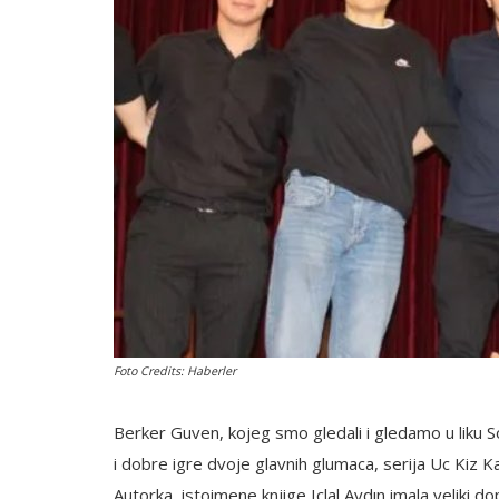
English
Foto Credits: Haberler
Berker Guven, kojeg smo gledali i gledamo u liku Som
i dobre igre dvoje glavnih glumaca, serija Uc Kiz 
Autorka istoimene knjige Iclal Aydın imala veliki d