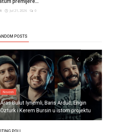
atum premijere...
lt
Jul 21, 2026
0
ANDOM POSTS
Novosti
Novosti
Aras Bulut Iynemli, Baris Arduc, Engin
Ozturk i Kerem Bursin u istom projektu
Uskoro sez
OTING POLL