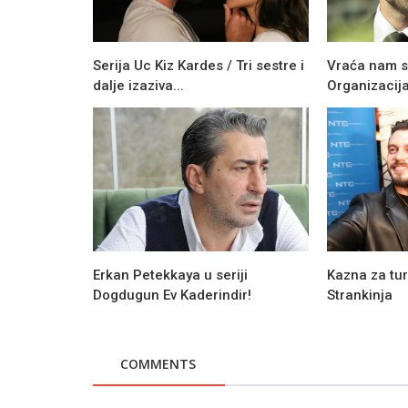
Serija Uc Kiz Kardes / Tri sestre i
Vraća nam se
dalje izaziva...
Organizacija
Erkan Petekkaya u seriji
Kazna za turs
Novosti
Dogdugun Ev Kaderindir!
Strankinja
Šta nas očekuje u epizodi 19 serij
Genije?!
COMMENTS