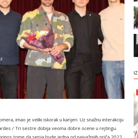
I
era, imao je veliki iskorak u karijeri. Uz snažnu interakciju
Kardes / Tri sestre dobija veoma dobre ocene u rejtingu.
oprinos tome da serija bude jedna od najvažnijih priča 2022.