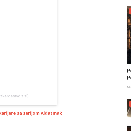
P
Po
Mi
kardestvdizisi)
karijere sa serijom Aldatmak