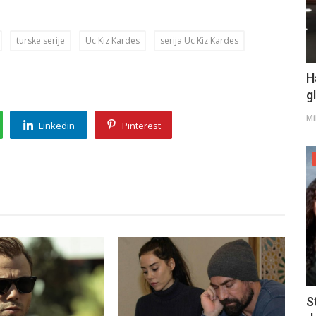
turske serije
Uc Kiz Kardes
serija Uc Kiz Kardes
H
g
Mi
Linkedin
Pinterest
S