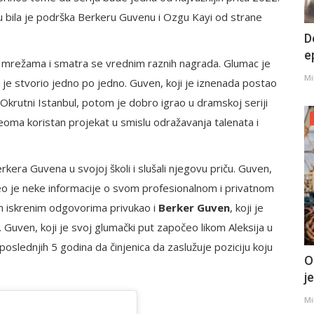
anu bila je podrška Berkeru Guvenu i Ozgu Kayi od strane
D
e
 mrežama i smatra se vrednim raznih nagrada. Glumac je
Mi
u je stvorio jedno po jedno. Guven, koji je iznenada postao
 Okrutni Istanbul, potom je dobro igrao u dramskoj seriji
veoma koristan projekat u smislu odražavanja talenata i
rkera Guvena u svojoj školi i slušali njegovu priču. Guven,
neo je neke informacije o svom profesionalnom i privatnom
im iskrenim odgovorima privukao i
Berker Guven
, koji je
 Guven, koji je svoj glumački put započeo likom Aleksija u
oslednjih 5 godina da činjenica da zaslužuje poziciju koju
O
j
Mi