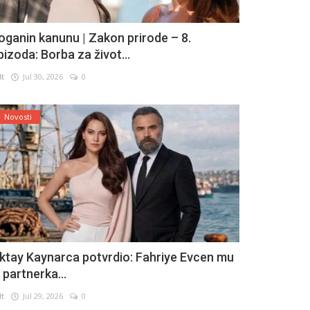
oganin kanunu | Zakon prirode – 8.
pizoda: Borba za život...
lt
Jul 30, 2026
0
Novosti
ktay Kaynarca potvrdio: Fahriye Evcen mu
e partnerka...
lt
Jul 29, 2026
0