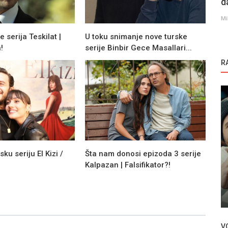
d
Mi
 serija Teskilat |
U toku snimanje nove turske
!
serije Binbir Gece Masallari...
R
ku seriju El Kizi /
Šta nam donosi epizoda 3 serije
Kalpazan | Falsifikator?!
Novosti
e Deha |
Sevval Sam o planovima za budućnost
V