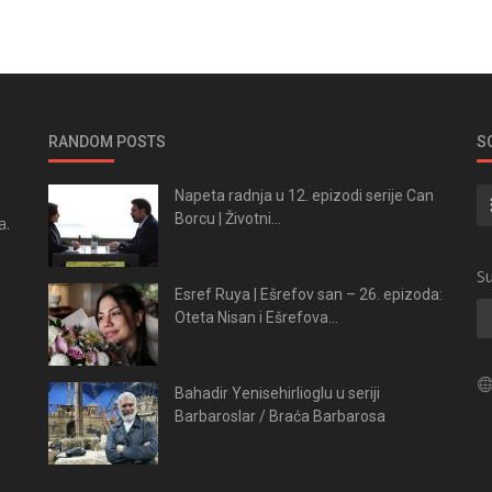
RANDOM POSTS
S
Napeta radnja u 12. epizodi serije Can
Borcu | Životni...
a.
.
Su
Esref Ruya | Ešrefov san – 26. epizoda:
Oteta Nisan i Ešrefova...
Bahadir Yenisehirlioglu u seriji
Barbaroslar / Braća Barbarosa