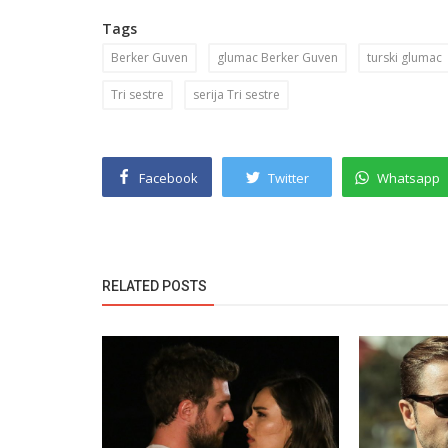
Tags
Berker Guven
glumac Berker Guven
turski glumac
Tri sestre
serija Tri sestre
Facebook
Twitter
Whatsapp
RELATED POSTS