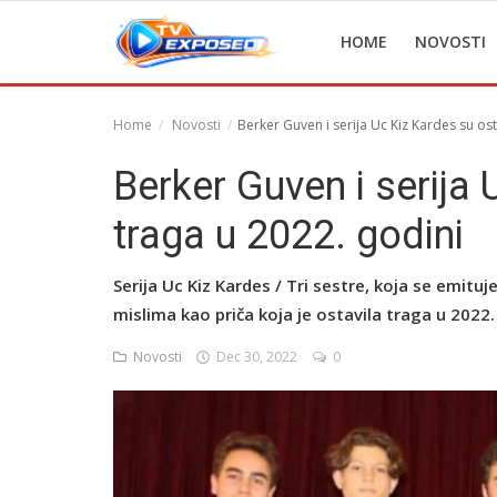
HOME
NOVOSTI
Home
Novosti
Berker Guven i serija Uc Kiz Kardes su ost
Home
Berker Guven i serija 
Novosti
traga u 2022. godini
TV Serije
Serija Uc Kiz Kardes / Tri sestre, koja se emitu
Filmovi
mislima kao priča koja je ostavila traga u 2022.
Glumci
Novosti
Dec 30, 2022
0
Contact
Login
Register