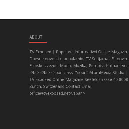
ABOUT
TV Exposed | Popularni Informativni Online Magazin.
Dnevne novosti o popularnim TV Serijama i Filmovim
Filmske zvezde, Moda, Muzika, Putopisi, Kulinarstvo..
</br> </br> <span class="nobr">AtomMedia Studio |
TV Exposed Online Magazine Seefeldstrasse 40 8008
Zürich, Switzerland Contact Email:
office@tvexposed.net</span>