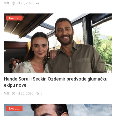
Milt
Jul 28, 2026
0
Novosti
Hande Soral i Seckin Ozdemir predvode glumačku
ekipu nove...
Milt
Jul 26, 2026
0
Novosti