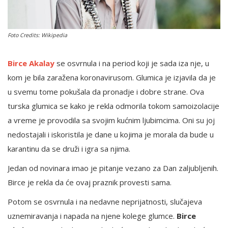
English
Foto Credits: Wikipedia
Birce Akalay
se osvrnula i na period koji je sada iza nje, u
kom je bila zaražena koronavirusom. Glumica je izjavila da je
u svemu tome pokušala da pronadje i dobre strane. Ova
turska glumica se kako je rekla odmorila tokom samoizolacije
a vreme je provodila sa svojim kućnim ljubimcima. Oni su joj
nedostajali i iskoristila je dane u kojima je morala da bude u
karantinu da se druži i igra sa njima.
Jedan od novinara imao je pitanje vezano za Dan zaljubljenih.
Birce je rekla da će ovaj praznik provesti sama.
Potom se osvrnula i na nedavne neprijatnosti, slučajeva
uznemiravanja i napada na njene kolege glumce.
Birce