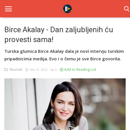
Birce Akalay - Dan zaljubljenih ću
provesti sama!
Home
Turska glumica Birce Akalay dala je novi intervju turskim
Novosti
pripadnicima medija. Evo i o čemu je sve Birce govorila.
TV Serije
Novosti
Add to Reading List
Feb 13, 2022
0
Filmovi
Glumci
Contact
Login
Register