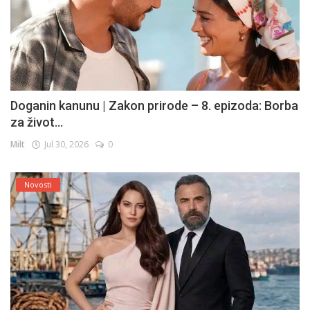
Doganin kanunu | Zakon prirode – 8. epizoda: Borba
za život...
Milt
Jul 30, 2026
0
Novosti