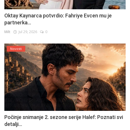
Oktay Kaynarca potvrdio: Fahriye Evcen mu je
partnerka...
Milt
Jul 29, 2026
0
Novosti
Počinje snimanje 2. sezone serije Halef: Poznati svi
detalji...