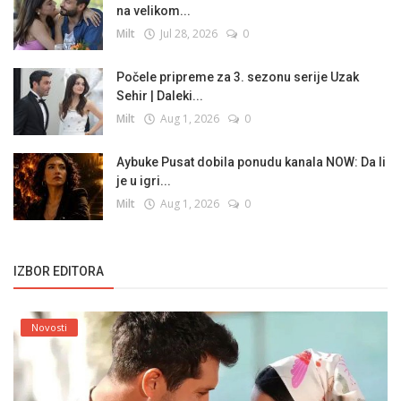
na velikom...
Milt
Jul 28, 2026
0
Počele pripreme za 3. sezonu serije Uzak
Sehir | Daleki...
Milt
Aug 1, 2026
0
Aybuke Pusat dobila ponudu kanala NOW: Da li
je u igri...
Milt
Aug 1, 2026
0
IZBOR EDITORA
Novosti