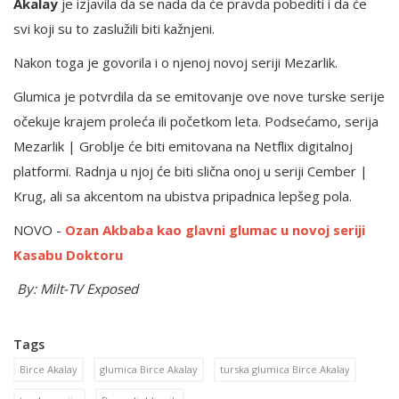
Akalay
je izjavila da se nada da će pravda pobediti i da će
svi koji su to zaslužili biti kažnjeni.
Nakon toga je govorila i o njenoj novoj seriji Mezarlik.
Glumica je potvrdila da se emitovanje ove nove turske serije
očekuje krajem proleća ili početkom leta. Podsećamo, serija
Mezarlik | Groblje će biti emitovana na Netflix digitalnoj
platformi. Radnja u njoj će biti slična onoj u seriji Cember |
Krug, ali sa akcentom na ubistva pripadnica lepšeg pola.
NOVO -
Ozan Akbaba kao glavni glumac u novoj seriji
Kasabu Doktoru
By: Milt-TV Exposed
Tags
Birce Akalay
glumica Birce Akalay
turska glumica Birce Akalay