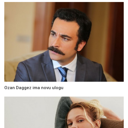
Ozan Daggez ima novu ulogu