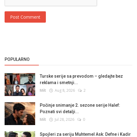
Post Comment
POPULARNO
Turske serije sa prevodom – gledajte bez
reklama i smetnji...
Milt
Aug 8, 2026
2
Počinje snimanje 2. sezone serije Halef:
Poznati svi detalji...
Milt
Jul 28, 2026
0
Spojleri za seriju Muhtemel Ask: Defne i Kadir