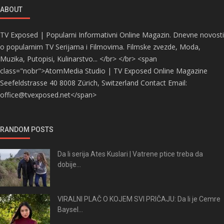
ABOUT
TV Exposed | Popularni Informativni Online Magazin. Dnevne novosti
o popularnim TV Serijama i Filmovima. Filmske zvezde, Moda,
Muzika, Putopisi, Kulinarstvo... </br> </br> <span
class="nobr">AtomMedia Studio | TV Exposed Online Magazine
Seefeldstrasse 40 8008 Zürich, Switzerland Contact Email:
office@tvexposed.net</span>
RANDOM POSTS
Da li serija Ates Kuslari | Vatrene ptice treba da
dobije...
VIRALNI PLAČ O KOJEM SVI PRIČAJU: Da li je Cemre
Baysel...