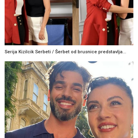
Serija Kizilcik Serbeti / Šerbet od brusnice predstavlja...