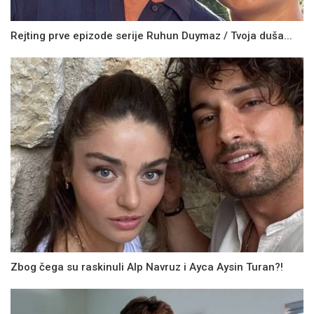
Rejting prve epizode serije Ruhun Duymaz / Tvoja duša...
Zbog čega su raskinuli Alp Navruz i Ayca Aysin Turan?!