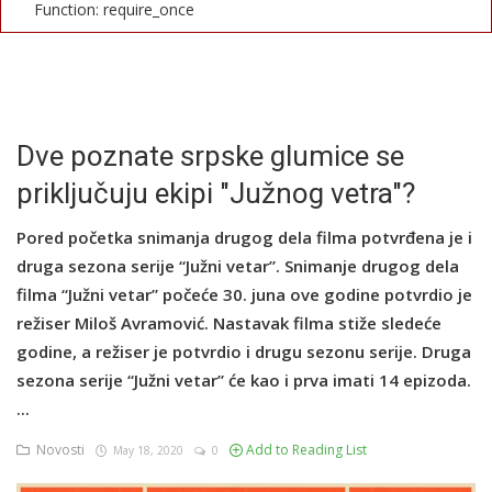
Function: require_once
English
Dve poznate srpske glumice se
priključuju ekipi "Južnog vetra"?
Pored početka snimanja drugog dela filma potvrđena je i
druga sezona serije “Južni vetar”. Snimanje drugog dela
filma “Južni vetar” počeće 30. juna ove godine potvrdio je
režiser Miloš Avramović. Nastavak filma stiže sledeće
godine, a režiser je potvrdio i drugu sezonu serije. Druga
sezona serije “Južni vetar” će kao i prva imati 14 epizoda.
...
Novosti
Add to Reading List
May 18, 2020
0