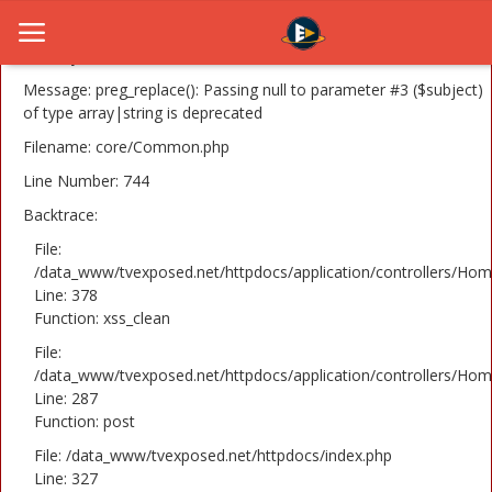
A PHP Error was encountered
Severity: 8192
Message: preg_replace(): Passing null to parameter #3 ($subject)
of type array|string is deprecated
Filename: core/Common.php
Home
Line Number: 744
Novosti
Backtrace:
TV Serije
File:
/data_www/tvexposed.net/httpdocs/application/controllers/Hom
Line: 378
Filmovi
Function: xss_clean
Glumci
File:
/data_www/tvexposed.net/httpdocs/application/controllers/Hom
Contact
Line: 287
Function: post
Login
File: /data_www/tvexposed.net/httpdocs/index.php
Line: 327
Register