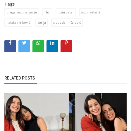
Tags
druga sezona serije
film
južni vetar
južni vetar 2
nataša ninković
serija
sloboda mićalović
RELATED POSTS