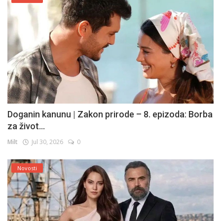
Doganin kanunu | Zakon prirode – 8. epizoda: Borba
za život...
Milt
Jul 30, 2026
0
Novosti