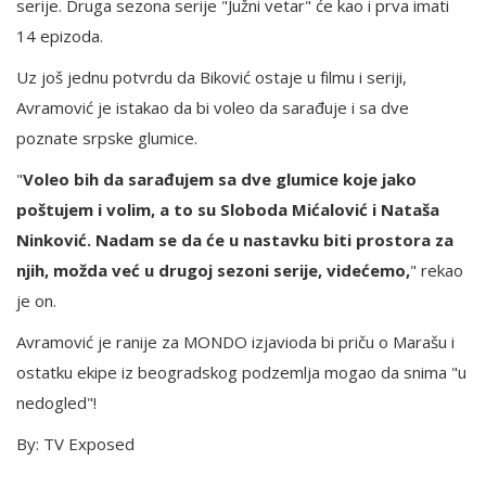
serije. Druga sezona serije "Južni vetar" će kao i prva imati
14 epizoda.
Uz još jednu potvrdu da Biković ostaje u filmu i seriji,
Avramović je istakao da bi voleo da sarađuje i sa dve
poznate srpske glumice.
"
Voleo bih da sarađujem sa dve glumice koje jako
poštujem i volim, a to su Sloboda Mićalović i Nataša
Ninković. Nadam se da će u nastavku biti prostora za
njih, možda već u drugoj sezoni serije, videćemo,
" rekao
je on.
Avramović je ranije za MONDO izjavioda bi priču o Marašu i
ostatku ekipe iz beogradskog podzemlja mogao da snima "u
nedogled"!
By: TV Exposed