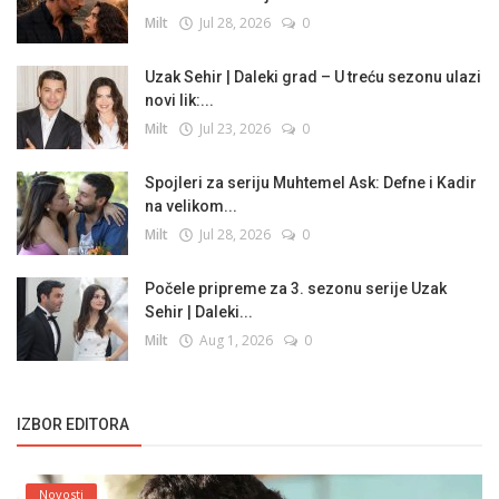
Milt
Jul 28, 2026
0
Uzak Sehir | Daleki grad – U treću sezonu ulazi
novi lik:...
Milt
Jul 23, 2026
0
Spojleri za seriju Muhtemel Ask: Defne i Kadir
na velikom...
Milt
Jul 28, 2026
0
Počele pripreme za 3. sezonu serije Uzak
Sehir | Daleki...
Milt
Aug 1, 2026
0
IZBOR EDITORA
Novosti