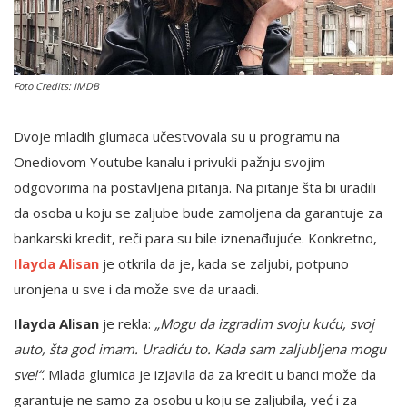
English
Foto Credits: IMDB
Dvoje mladih glumaca učestvovala su u programu na
Onediovom Youtube kanalu i privukli pažnju svojim
odgovorima na postavljena pitanja. Na pitanje šta bi uradili
da osoba u koju se zaljube bude zamoljena da garantuje za
bankarski kredit, reči para su bile iznenađujuće. Konkretno,
Ilayda Alisan
je otkrila da je, kada se zaljubi, potpuno
uronjena u sve i da može sve da uraadi.
Ilayda Alisan
je rekla:
„Mogu da izgradim svoju kuću, svoj
auto, šta god imam. Uradiću to. Kada sam zaljubljena mogu
sve!“
. Mlada glumica je izjavila da za kredit u banci može da
garantuje ne samo za osobu u koju se zaljubila, već i za