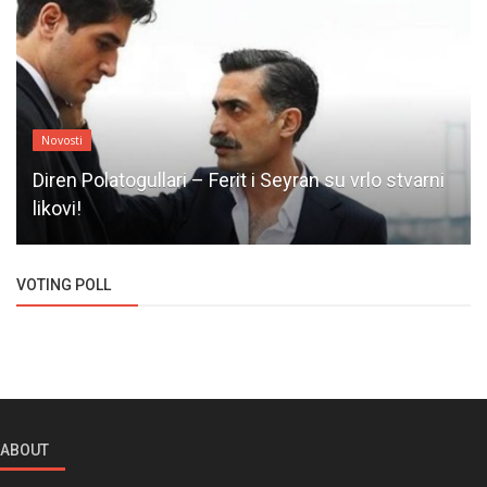
Novosti
Diren Polatogullari – Ferit i Seyran su vrlo stvarni
likovi!
VOTING POLL
ABOUT