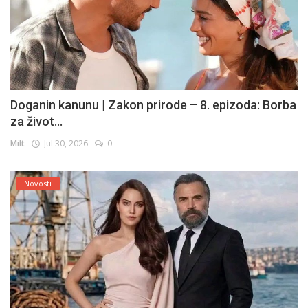
Doganin kanunu | Zakon prirode – 8. epizoda: Borba
za život...
Milt
Jul 30, 2026
0
Novosti