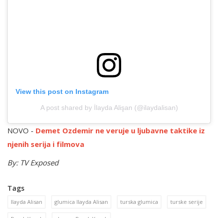
View this post on Instagram
A post shared by İlayda Alişan (@ilaydalisan)
NOVO -
Demet Ozdemir ne veruje u ljubavne taktike iz
njenih serija i filmova
By: TV Exposed
Tags
Ilayda Alisan
glumica Ilayda Alisan
turska glumica
turske serije