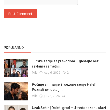
Post Comment
POPULARNO
Turske serije sa prevodom – gledajte bez
reklama i smetnji...
Milt
Aug 6, 2026
2
Počinje snimanje 2. sezone serije Halef:
Poznati svi detalji...
Milt
Jul 28, 2026
0
Uzak Sehir | Daleki grad – U treću sezonu ulazi