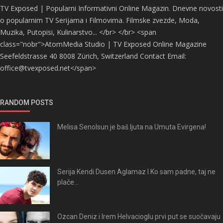
TV Exposed | Popularni Informativni Online Magazin. Dnevne novosti
o popularnim TV Serijama i Filmovima. Filmske zvezde, Moda,
Muzika, Putopisi, Kulinarstvo... </br> </br> <span
class="nobr">AtomMedia Studio | TV Exposed Online Magazine
Seefeldstrasse 40 8008 Zürich, Switzerland Contact Email:
office@tvexposed.net</span>
RANDOM POSTS
Melisa Senolsun je baš ljuta na Umuta Evirgena!
Serija Kendi Dusen Aglamaz I Ko sam padne, taj ne
plače...
Ozcan Deniz i Irem Helvacioglu prvi put se suočavaju