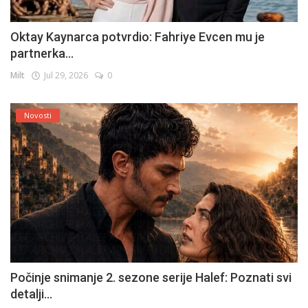
Oktay Kaynarca potvrdio: Fahriye Evcen mu je
partnerka...
Milt
Jul 29, 2026
0
Novosti
Počinje snimanje 2. sezone serije Halef: Poznati svi
detalji...