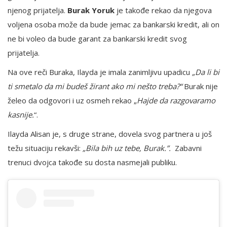
njenog prijatelja.
Burak Yoruk
je takođe rekao da njegova
voljena osoba može da bude jemac za bankarski kredit, ali on
ne bi voleo da bude garant za bankarski kredit svog
prijatelja.
Na ove reči Buraka, Ilayda je imala zanimljivu upadicu
„Da li bi
ti smetalo da mi budeš žirant ako mi nešto treba?“
Burak nije
želeo da odgovori i uz osmeh rekao „
Hajde da razgovaramo
kasnije.
“.
Ilayda Alisan je, s druge strane, dovela svog partnera u još
težu situaciju rekavši:
„Bila bih uz tebe, Burak.”.
Zabavni
trenuci dvojca takođe su dosta nasmejali publiku.