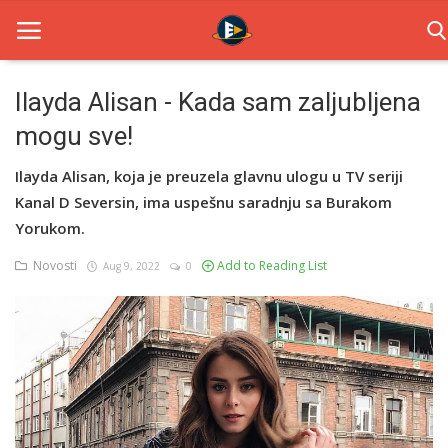
Ilayda Alisan - Kada sam zaljubljena
mogu sve!
Home
Ilayda Alisan, koja je preuzela glavnu ulogu u TV seriji
Novosti
Kanal D Seversin, ima uspešnu saradnju sa Burakom
TV Serije
Yorukom.
Novosti
Add to Reading List
Aug 9, 2022
0
Filmovi
Glumci
Contact
Login
Register