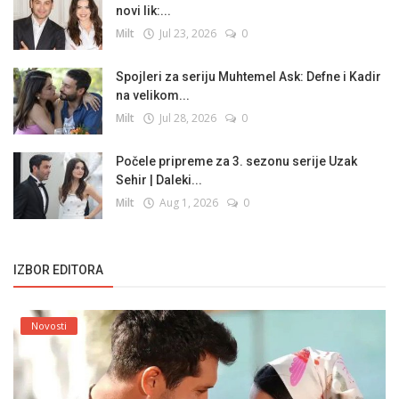
novi lik:...
Milt
Jul 23, 2026
0
Spojleri za seriju Muhtemel Ask: Defne i Kadir
na velikom...
Milt
Jul 28, 2026
0
Počele pripreme za 3. sezonu serije Uzak
Sehir | Daleki...
Milt
Aug 1, 2026
0
IZBOR EDITORA
Novosti