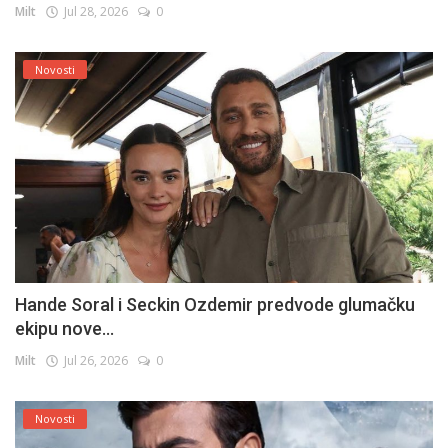
Milt
Jul 28, 2026
0
Novosti
Hande Soral i Seckin Ozdemir predvode glumačku
ekipu nove...
Milt
Jul 26, 2026
0
Novosti