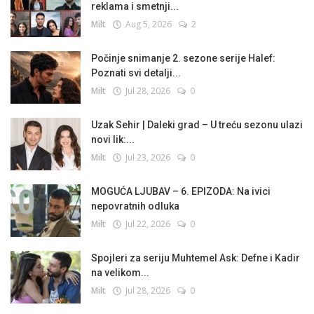
reklama i smetnji...
Milt
Aug 5, 2026
2
Počinje snimanje 2. sezone serije Halef:
Poznati svi detalji...
Milt
Jul 28, 2026
0
Uzak Sehir | Daleki grad – U treću sezonu ulazi
novi lik:...
Milt
Jul 23, 2026
0
MOGUĆA LJUBAV – 6. EPIZODA: Na ivici
nepovratnih odluka
Milt
Jul 22, 2026
0
Spojleri za seriju Muhtemel Ask: Defne i Kadir
na velikom...
Milt
Jul 28, 2026
0