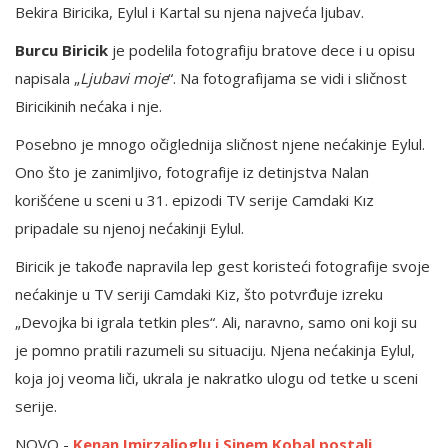
Bekira Biricika, Eylul i Kartal su njena najveća ljubav.
Burcu Biricik
je podelila fotografiju bratove dece i u opisu
napisala „
Ljubavi moje
“. Na fotografijama se vidi i sličnost
Biricikinih nećaka i nje.
Posebno je mnogo očiglednija sličnost njene nećakinje Eylul.
Ono što je zanimljivo, fotografije iz detinjstva Nalan
korišćene u sceni u 31. epizodi TV serije Camdaki Kız
pripadale su njenoj nećakinji Eylul.
Biricik je takođe napravila lep gest koristeći fotografije svoje
nećakinje u TV seriji Camdaki Kiz, što potvrđuje izreku
„Devojka bi igrala tetkin ples“. Ali, naravno, samo oni koji su
je pomno pratili razumeli su situaciju. Njena nećakinja Eylul,
koja joj veoma liči, ukrala je nakratko ulogu od tetke u sceni
serije.
NOVO -
Kenan Imirzalioglu i Sinem Kobal postali