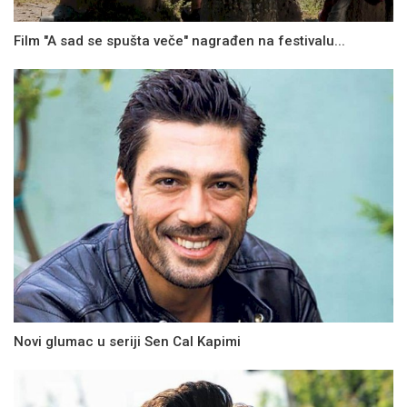
Film "A sad se spušta veče" nagrađen na festivalu...
Novi glumac u seriji Sen Cal Kapimi