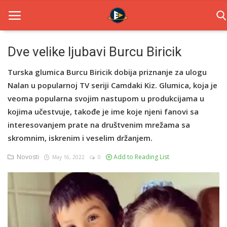
Dve velike ljubavi Burcu Biricik
Home
Turska glumica Burcu Biricik dobija priznanje za ulogu
Nalan u popularnoj TV seriji Camdaki Kiz. Glumica, koja je
Novosti
veoma popularna svojim nastupom u produkcijama u
kojima učestvuje, takođe je ime koje njeni fanovi sa
TV Serije
interesovanjem prate na društvenim mrežama sa
Filmovi
skromnim, iskrenim i veselim držanjem.
Novosti
Add to Reading List
Glumci
May 16, 2022
0
Contact
Login
Register