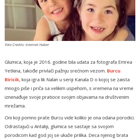
English
Foto Credits: Internet Haber
Glumica, koja je 2016. godine bila udata za fotografa Emrea
Yetkina, takođe privlači pažnju srećnom vezom.
Burcu
Biricik
, koja igra lik Nalan u seriji Kanala D o kojoj se zaista
mnogo piše i priča sa velikim uspehom, s vremena na vreme
iznenađuje svoje pratioce svojim objavama na društvenim
mrežama.
Oni koji pomno prate Burcu vide koliko je ona odana porodici.
Odrastajući u Antaliji, glumica se sastaje sa svojom
porodicom kad god joj se ukaže prilika. Deca njenog brata