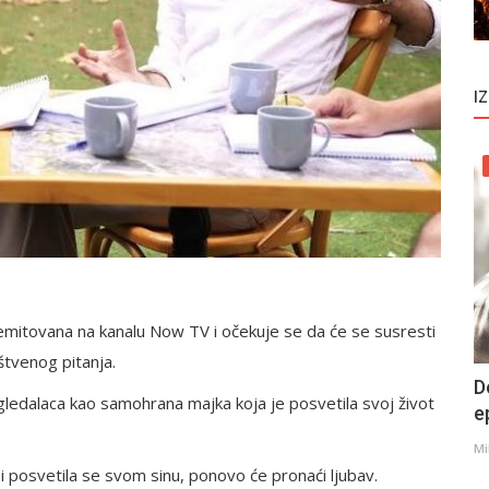
I
ti emitovana na kanalu Now TV i očekuje se da će se susresti
tvenog pitanja.
D
a gledalaca kao samohrana majka koja je posvetila svoj život
e
Mi
 i posvetila se svom sinu, ponovo će pronaći ljubav.