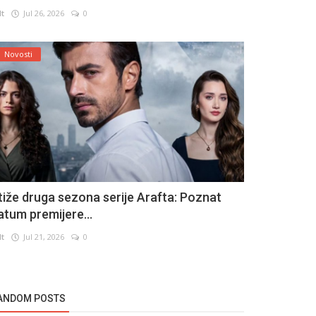
lt
Jul 26, 2026
0
Novosti
tiže druga sezona serije Arafta: Poznat
atum premijere...
lt
Jul 21, 2026
0
ANDOM POSTS