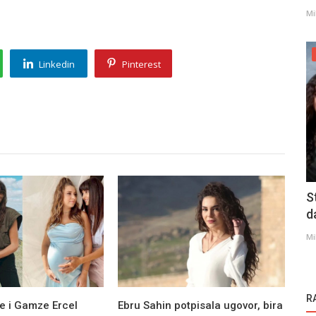
Mi
Linkedin
Pinterest
S
d
Mi
R
e i Gamze Ercel
Ebru Sahin potpisala ugovor, bira