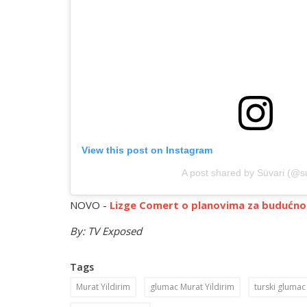
View this post on Instagram
A post shared by Süvari (@s
NOVO -
Lizge Comert o planovima za budućnos
By: TV Exposed
Tags
Murat Yildirim
glumac Murat Yildirim
turski glumac