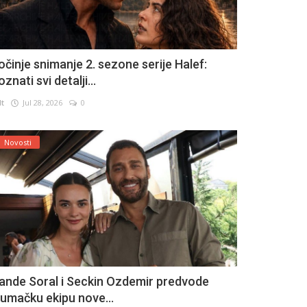
očinje snimanje 2. sezone serije Halef:
znati svi detalji...
lt
Jul 28, 2026
0
Novosti
ande Soral i Seckin Ozdemir predvode
lumačku ekipu nove...