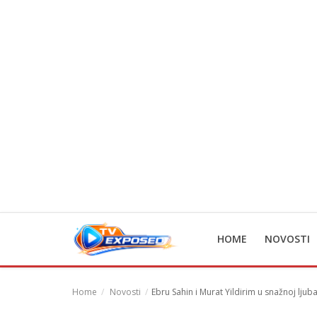
Home
Novosti
TV Serije
Filmovi
Glumci
HOME
NOVOSTI
Contact
Login
Home
Novosti
Ebru Sahin i Murat Yildirim u snažnoj ljuba
Register