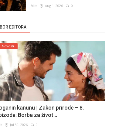
Milt
Aug 1, 2026
0
ZBOR EDITORA
Novosti
oganin kanunu | Zakon prirode – 8.
pizoda: Borba za život...
lt
Jul 30, 2026
0