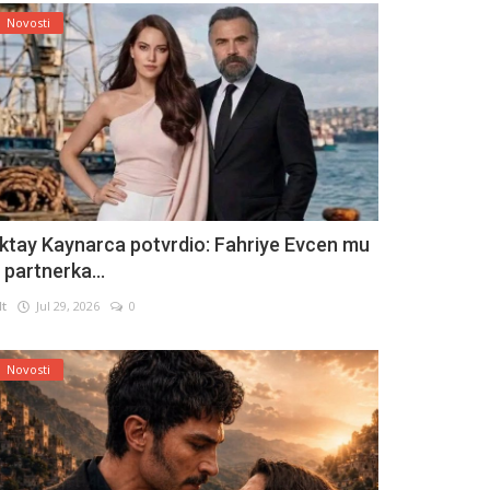
Novosti
ktay Kaynarca potvrdio: Fahriye Evcen mu
e partnerka...
lt
Jul 29, 2026
0
Novosti