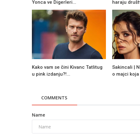
Yonca ve Digerleri...
haraju druš
Novosti
Aysenil Samlioglu pohvalila mlade
Kako vam se čini Kivanc Tatlitug
Sakincali | N
iz serije Gul Masali
u pink izdanju?!...
o majci koja i
COMMENTS
Name