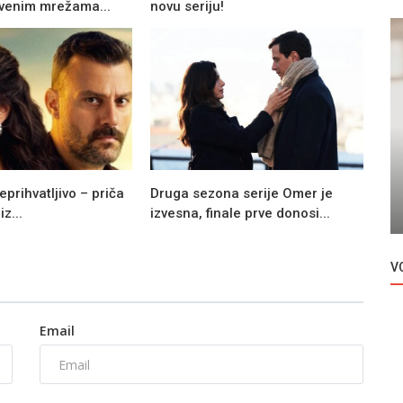
tvenim mrežama...
novu seriju!
Novosti
 kolege
eprihvatljivo – priča
Druga sezona serije Omer je
Promena u seriji Ramo
z...
izvesna, finale prve donosi...
V
Email