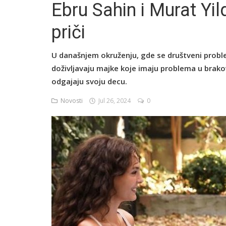
Ebru Sahin i Murat Yil
priči
English
U današnjem okruženju, gde se društveni proble
doživljavaju majke koje imaju problema u brako
odgajaju svoju decu.
Novosti
Jul 26, 2024
0