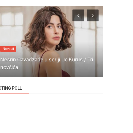
Novosti
Novosti
Nesrin Cavadzade u seriji Uc Kurus / Tri
Da li će Er
novčića!
publiku u n
OTING POLL