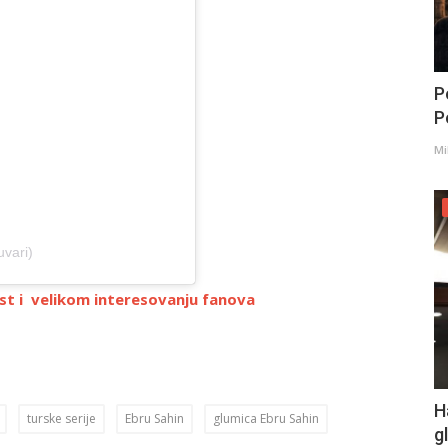
P
Po
Mi
uvari)
t i velikom interesovanju fanova
H
turske serije
Ebru Sahin
glumica Ebru Sahin
g