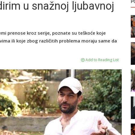
P
dirim u snažnoj ljubavnoj
mi prenose kroz serije, poznate su teškoće koje
vima ili koje zbog različitih problema moraju same da
Add to Reading List