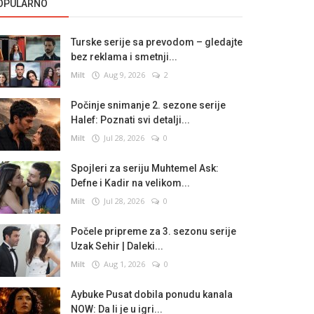
OPULARNO
Turske serije sa prevodom – gledajte
bez reklama i smetnji...
Milt
Aug 9, 2026
2
Počinje snimanje 2. sezone serije
Halef: Poznati svi detalji...
Milt
Jul 28, 2026
0
Spojleri za seriju Muhtemel Ask:
Defne i Kadir na velikom...
Milt
Jul 28, 2026
0
Počele pripreme za 3. sezonu serije
Uzak Sehir | Daleki...
Milt
Aug 1, 2026
0
Aybuke Pusat dobila ponudu kanala
NOW: Da li je u igri...