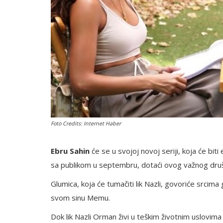
Foto Credits: Internet Haber
Ebru Sahin
će se u svojoj novoj seriji, koja će bi
sa publikom u septembru, dotaći ovog važnog druš
Glumica, koja će tumačiti lik Nazli, govoriće srcim
svom sinu Memu.
Dok lik Nazli Orman živi u teškim životnim uslovima