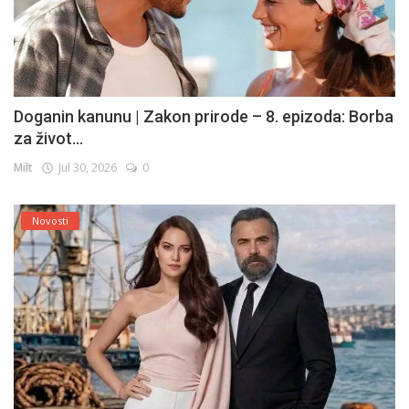
Doganin kanunu | Zakon prirode – 8. epizoda: Borba
za život...
Milt
Jul 30, 2026
0
Novosti