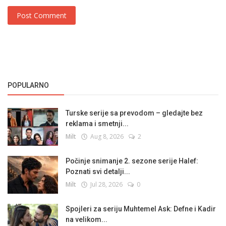
Post Comment
POPULARNO
Turske serije sa prevodom – gledajte bez
reklama i smetnji...
Milt
Aug 8, 2026
2
Počinje snimanje 2. sezone serije Halef:
Poznati svi detalji...
Milt
Jul 28, 2026
0
Spojleri za seriju Muhtemel Ask: Defne i Kadir
na velikom...