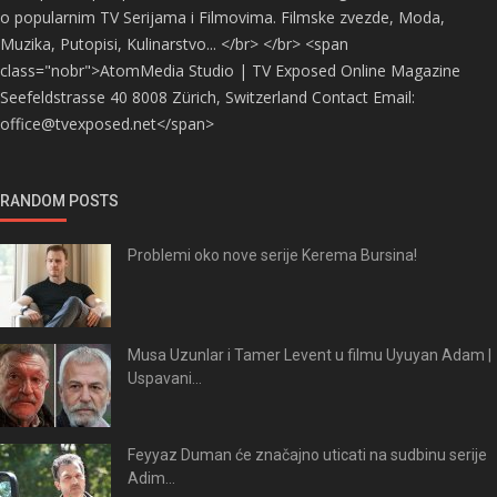
o popularnim TV Serijama i Filmovima. Filmske zvezde, Moda,
Muzika, Putopisi, Kulinarstvo... </br> </br> <span
class="nobr">AtomMedia Studio | TV Exposed Online Magazine
Seefeldstrasse 40 8008 Zürich, Switzerland Contact Email:
office@tvexposed.net</span>
RANDOM POSTS
Problemi oko nove serije Kerema Bursina!
Musa Uzunlar i Tamer Levent u filmu Uyuyan Adam |
Uspavani...
Feyyaz Duman će značajno uticati na sudbinu serije
Adim...