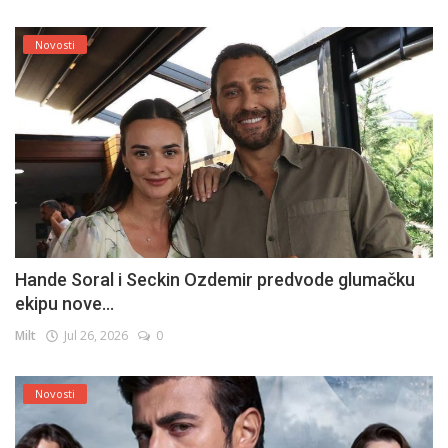
Novosti
Hande Soral i Seckin Ozdemir predvode glumačku
ekipu nove...
Milt
Jul 26, 2026
0
Novosti