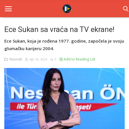
Ece Sukan sa vraća na TV ekrane!
Home
Ece Sukan, koja je rođena 1977. godine, započela je svoju
glumačku karijeru 2004.
Novosti
Novosti
Add to Reading List
Apr 16, 2024
0
TV Serije
Filmovi
Glumci
Contact
Login
Register