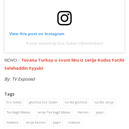
View this post on Instagram
A post shared by Ece Sukan (@ecesukan)
NOVO -
Tuvana Turkay o svom liku iz serije Kudus Fatihi
Selahaddin Eyyubi
By: TV Exposed
Tags
Ece Sukan
glumica Ece Sukan
turska glumica
turske serije
Tas Kagit Makas
serija Tas Kagit Makas
Kamen
papir
makaze
serija Kamen
papir
makaze