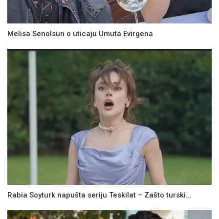
Melisa Senolsun o uticaju Umuta Evirgena
Rabia Soyturk napušta seriju Teskilat – Zašto turski...