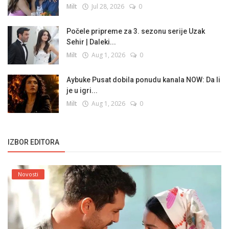
Milt
Jul 28, 2026
0
Počele pripreme za 3. sezonu serije Uzak
Sehir | Daleki...
Milt
Aug 1, 2026
0
Aybuke Pusat dobila ponudu kanala NOW: Da li
je u igri...
Milt
Aug 1, 2026
0
IZBOR EDITORA
Novosti