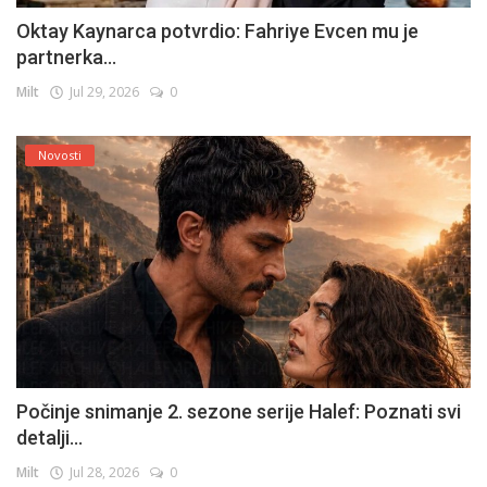
Oktay Kaynarca potvrdio: Fahriye Evcen mu je
partnerka...
Milt
Jul 29, 2026
0
Novosti
Počinje snimanje 2. sezone serije Halef: Poznati svi
detalji...
Milt
Jul 28, 2026
0