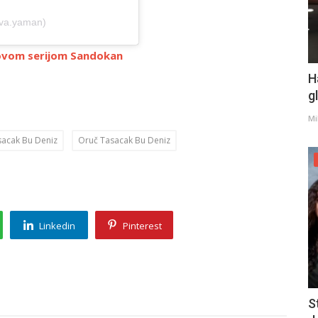
ava.yaman)
novom serijom Sandokan
H
g
Mi
sacak Bu Deniz
Oruč Tasacak Bu Deniz
Linkedin
Pinterest
S