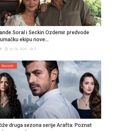
ande Soral i Seckin Ozdemir predvode
lumačku ekipu nove...
lt
Jul 26, 2026
0
Novosti
tiže druga sezona serije Arafta: Poznat