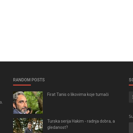
RANDOM POSTS
S
Firat Tanis o likovima koje tumači
a.
.
Su
Turska serija Hakim - radnja dobra, a
gledanost?