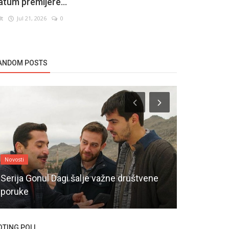
atum premijere...
lt
Jul 21, 2026
0
ANDOM POSTS
Novosti
Novosti
Serija Gonul Dagi šalje važne društvene
Kaira Zabci
poruke
Ružičasta 
OTING POLL