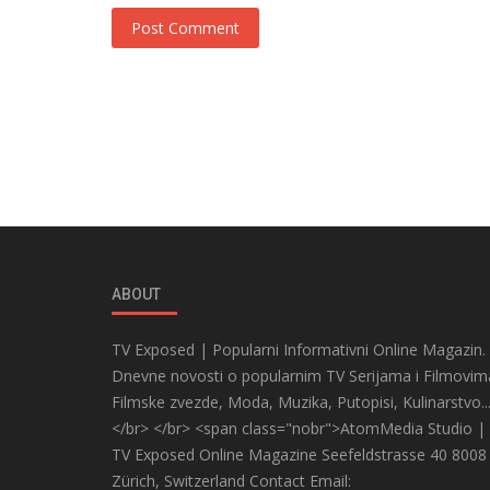
Post Comment
ABOUT
TV Exposed | Popularni Informativni Online Magazin.
Dnevne novosti o popularnim TV Serijama i Filmovim
Filmske zvezde, Moda, Muzika, Putopisi, Kulinarstvo..
</br> </br> <span class="nobr">AtomMedia Studio |
TV Exposed Online Magazine Seefeldstrasse 40 8008
Zürich, Switzerland Contact Email: