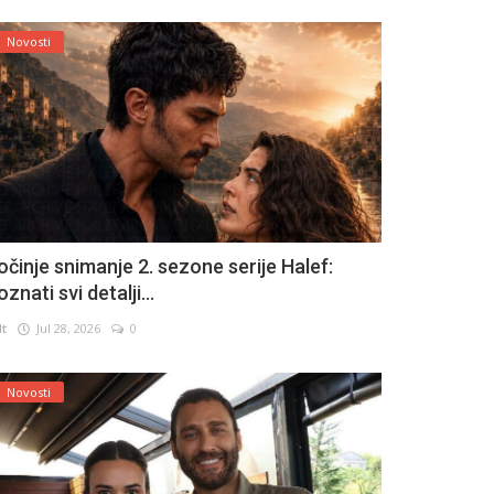
Novosti
očinje snimanje 2. sezone serije Halef:
znati svi detalji...
lt
Jul 28, 2026
0
Novosti