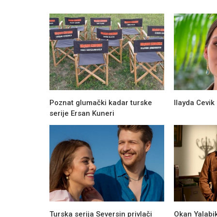
Poznat glumački kadar turske
Ilayda Cevik 
serije Ersan Kuneri
Novosti
Više detalja o novoj seriji Cansu De
Canera Cindoruka
Turska serija Seversin privlači
Okan Yalabi