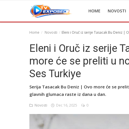
HOME
NOVOSTI
Home
Novosti
Eleni i Oruč iz serije Tasacak Bu Deniz |
Home
Eleni i Oruč iz serije
Novosti
more će se preliti u 
TV Serije
Ses Turkiye
Filmovi
Serija Tasacak Bu Deniz | Ovo more će se preli
Glumci
glavnih glumaca raste iz dana u dan.
Contact
Novosti
Dec 16, 2025
0
Login
Register