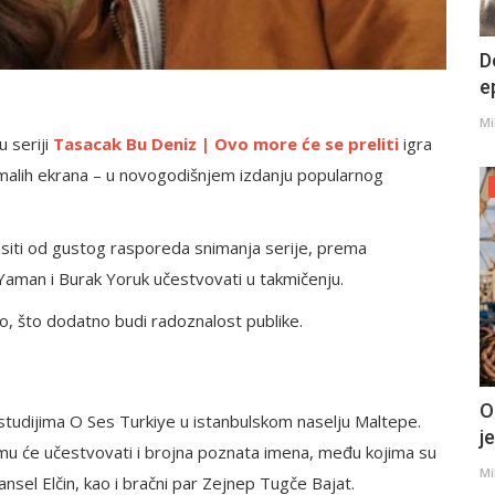
D
e
Mi
u seriji
Tasacak Bu Deniz | Ovo more će se preliti
igra
n malih ekrana – u novogodišnjem izdanju popularnog
visiti od gustog rasporeda snimanja serije, prema
Yaman i Burak Yoruk učestvovati u takmičenju.
no, što dodatno budi radoznalost publike.
O
studijima O Ses Turkiye u istanbulskom naselju Maltepe.
j
mu će učestvovati i brojna poznata imena, među kojima su
Mi
nsel Elčin, kao i bračni par Zejnep Tugče Bajat.