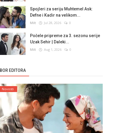
Spojleri za seriju Muhtemel Ask:
Defne i Kadir na velikom...
Milt
Jul 28, 2026
0
Počele pripreme za 3. sezonu serije
Uzak Sehir | Daleki...
Milt
Aug 1, 2026
0
ZBOR EDITORA
Novosti