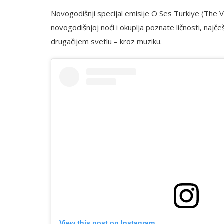
Novogodišnji specijal emisije O Ses Turkiye (The V
novogodišnjoj noći i okuplja poznate ličnosti, najč
drugačijem svetlu – kroz muziku.
View this post on Instagram