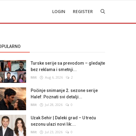
LOGIN
REGISTER
OPULARNO
Turske serije sa prevodom – gledajte
bez reklama i smetnji...
Milt
Aug 6, 2026
2
Počinje snimanje 2. sezone serije
Halef: Poznati svi detalji...
Milt
Jul 28, 2026
0
Uzak Sehir | Daleki grad – U treću
sezonu ulazi novi lik:...
Milt
Jul 23, 2026
0