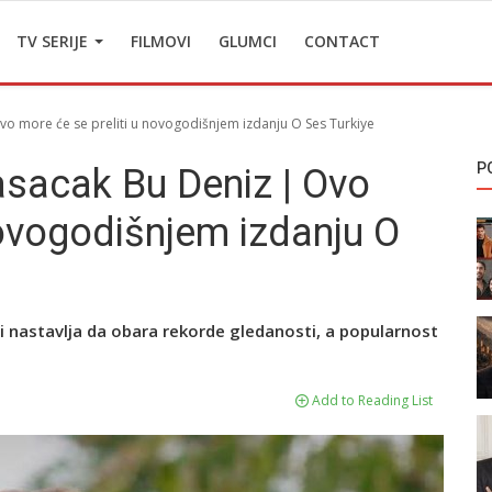
TV SERIJE
FILMOVI
GLUMCI
CONTACT
 Ovo more će se preliti u novogodišnjem izdanju O Ses Turkiye
P
 Tasacak Bu Deniz | Ovo
novogodišnjem izdanju O
ti nastavlja da obara rekorde gledanosti, a popularnost
Add to Reading List