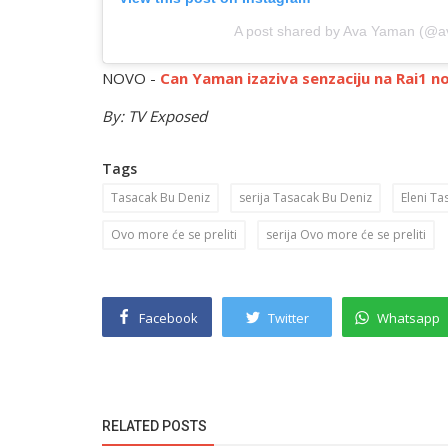
A post shared by Ava Yaman (@
NOVO -
Can Yaman izaziva senzaciju na Rai1 
By: TV Exposed
Tags
Tasacak Bu Deniz
serija Tasacak Bu Deniz
Eleni Ta
Ovo more će se preliti
serija Ovo more će se preliti
Facebook
Twitter
Whatsapp
RELATED POSTS