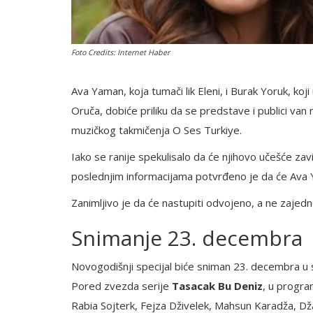
Foto Credits: Internet Haber
Ava Yaman, koja tumači lik Eleni, i Burak Yoruk, koji 
Oruča, dobiće priliku da se predstave i publici va
muzičkog takmičenja O Ses Turkiye.
Iako se ranije spekulisalo da će njihovo učešće za
poslednjim informacijama potvrđeno je da će Ava 
Zanimljivo je da će nastupiti odvojeno, a ne zajed
Snimanje 23. decembra
Novogodišnji specijal biće sniman 23. decembra u 
Pored zvezda serije
Tasacak Bu Deniz
, u progra
Rabia Sojterk, Fejza Dživelek, Mahsun Karadža, Dža