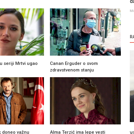
d
Mi
R
u seriji Mrtvi ugao
Canan Erguder o svom
zdravstvenom stanju
Filmovi
re i
Kivanc Tatlitug dobija pohvale zbog filma
Boga Boga
k doneo važnu
Alma Terzić ima lepe vesti
V