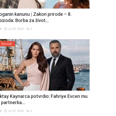
oganin kanunu | Zakon prirode – 8.
pizoda: Borba za život...
lt
Jul 30, 2026
0
Novosti
ktay Kaynarca potvrdio: Fahriye Evcen mu
e partnerka...
lt
Jul 29, 2026
0