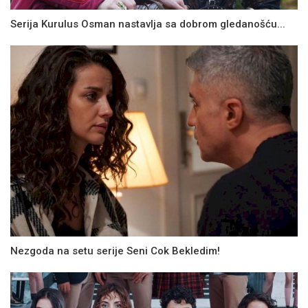
Serija Kurulus Osman nastavlja sa dobrom gledanošću...
Nezgoda na setu serije Seni Cok Bekledim!