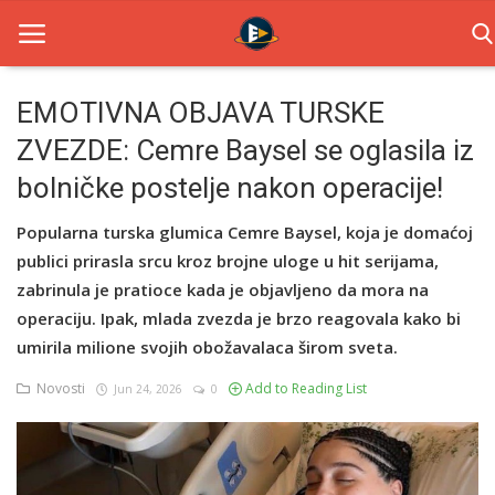
EMOTIVNA OBJAVA TURSKE
ZVEZDE: Cemre Baysel se oglasila iz
Home
bolničke postelje nakon operacije!
Novosti
Popularna turska glumica Cemre Baysel, koja je domaćoj
TV Serije
publici prirasla srcu kroz brojne uloge u hit serijama,
zabrinula je pratioce kada je objavljeno da mora na
Filmovi
operaciju. Ipak, mlada zvezda je brzo reagovala kako bi
Glumci
umirila milione svojih obožavalaca širom sveta.
Novosti
Add to Reading List
Jun 24, 2026
0
Contact
Login
Register