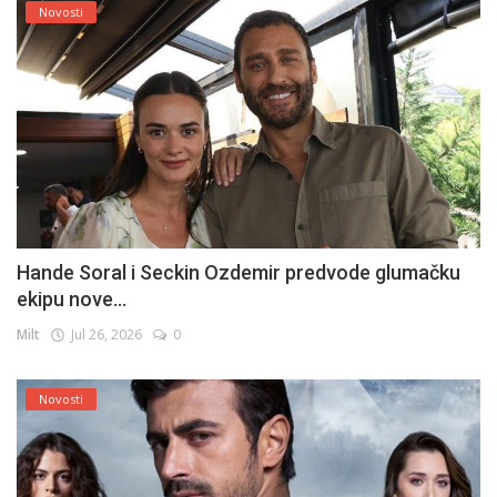
Novosti
Hande Soral i Seckin Ozdemir predvode glumačku
ekipu nove...
Milt
Jul 26, 2026
0
Novosti