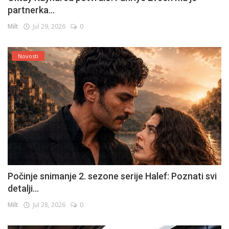
partnerka...
Milt
Jul 29, 2026
0
Novosti
Počinje snimanje 2. sezone serije Halef: Poznati svi
detalji...
Milt
Jul 28, 2026
0