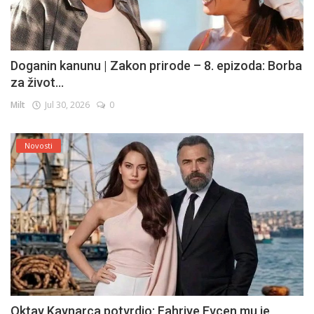
Doganin kanunu | Zakon prirode – 8. epizoda: Borba
za život...
Milt
Jul 30, 2026
0
Novosti
Oktay Kaynarca potvrdio: Fahriye Evcen mu je