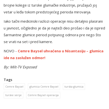
brojne kolege iz turske glumačke industrije, pružajući joj
vetar u leđa tokom predstojećeg perioda mirovanja.
Iako tačni medicinski razlozi operacije nisu detaljno plasirani
u javnost, očigledno je da je najteži deo prošao i da je ispred
šarmantne glumice period potpunog odmora pre nego što
se vrati na set i pred kamere.
NOVO -
Cemre Baysel uhvaćena u Nisantasiju – glumica
ide na zaslužen odmor!
By: Milt-TV Exposed
Tags
Cemre Baysel
glumica Cemre Baysel
turska glumica
turske serije
Cemre Baysel operacija