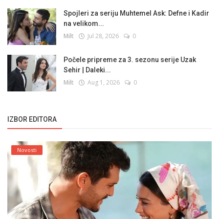
Spojleri za seriju Muhtemel Ask: Defne i Kadir
na velikom...
Milt
Jul 28, 2026
0
Počele pripreme za 3. sezonu serije Uzak
Sehir | Daleki...
Milt
Aug 1, 2026
0
IZBOR EDITORA
Novosti