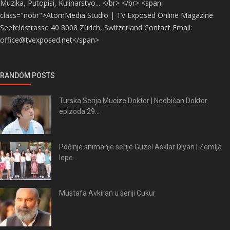
Muzika, Putopisi, Kulinarstvo... </br> </br> <span
class="nobr">AtomMedia Studio | TV Exposed Online Magazine
Seefeldstrasse 40 8008 Zürich, Switzerland Contact Email:
office@tvexposed.net</span>
RANDOM POSTS
Turska Serija Mucize Doktor | Neobičan Doktor
epizoda 29...
Počinje snimanje serije Guzel Asklar Diyari | Zemlja
lepe...
Mustafa Avkiran u seriji Cukur