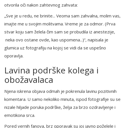
otvorila oči nakon zahtevnog zahvata:
„Sve je u redu, ne brinite... Veoma sam zahvalna, molim vas,
imajte me u svojim molitvama. Vreme je za odmor. (Prva
stvar koju sam želela čim sam se probudila iz anestezije,
neka ovo ostane ovde, kao uspomena...)“, napisala je
glumica uz fotografiju na kojoj se vidi da se uspešno
oporavlja.
Lavina podrške kolega i
obožavalaca
Njena iskrena objava odmah je pokrenula lavinu pozitivnih
komentara. U samo nekoliko minuta, ispod fotografije su se
nizale hiljade poruka podrške, želja za brzo ozdravljenje i
emotikona srca.
Pored vernih fanova, brz oporavak su joj javno poželele i