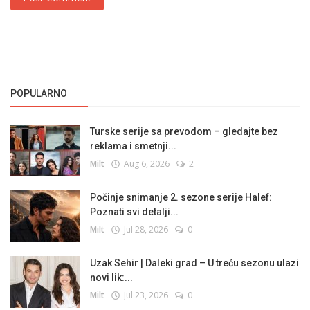
POPULARNO
Turske serije sa prevodom – gledajte bez
reklama i smetnji...
Milt
Aug 6, 2026
2
Počinje snimanje 2. sezone serije Halef:
Poznati svi detalji...
Milt
Jul 28, 2026
0
Uzak Sehir | Daleki grad – U treću sezonu ulazi
novi lik:...
Milt
Jul 23, 2026
0