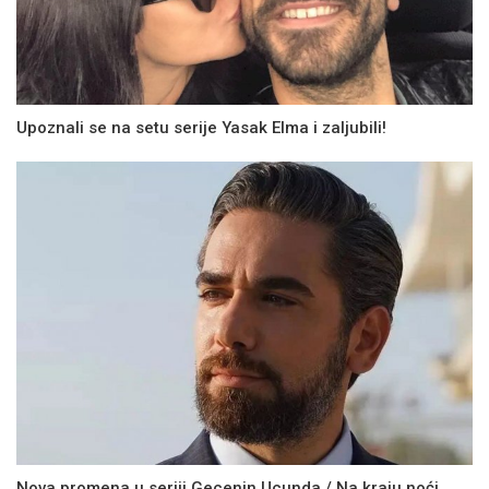
Upoznali se na setu serije Yasak Elma i zaljubili!
Nova promena u seriji Gecenin Ucunda / Na kraju noći