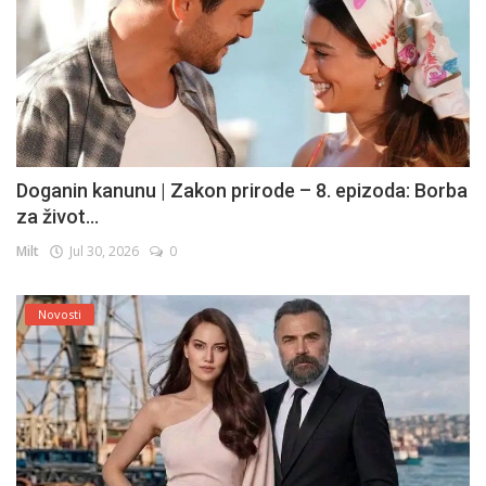
Doganin kanunu | Zakon prirode – 8. epizoda: Borba
za život...
Milt
Jul 30, 2026
0
Novosti