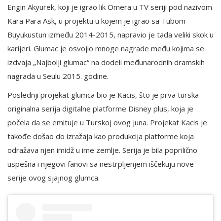
Engin Akyurek, koji je igrao lik Omera u TV seriji pod nazivom
Kara Para Ask, u projektu u kojem je igrao sa Tubom
Buyukustun između 2014-2015, napravio je tada veliki skok u
karijeri. Glumac je osvojio mnoge nagrade među kojima se
izdvaja „Najbolji glumac“ na dodeli međunarodnih dramskih
nagrada u Seulu 2015. godine.
Poslednji projekat glumca bio je Kacis, što je prva turska
originalna serija digitalne platforme Disney plus, koja je
počela da se emituje u Turskoj ovog juna. Projekat Kacis je
takođe došao do izražaja kao produkcija platforme koja
odražava njen imidž u ime zemlje. Serija je bila poprilično
uspešna i njegovi fanovi sa nestrpljenjem iščekuju nove
serije ovog sjajnog glumca.