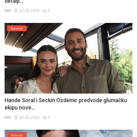
detalji...
Milt
Jul 28, 2026
0
Novosti
Hande Soral i Seckin Ozdemir predvode glumačku
ekipu nove...
Milt
Jul 26, 2026
0
Novosti