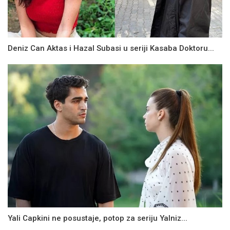
Deniz Can Aktas i Hazal Subasi u seriji Kasaba Doktoru...
Yali Capkini ne posustaje, potop za seriju Yalniz...