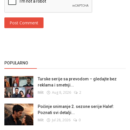
Post Comment
POPULARNO
Turske serije sa prevodom – gledajte bez
reklama i smetnji...
Milt
Aug 8, 2026
2
Počinje snimanje 2. sezone serije Halef:
Poznati svi detalji...
Milt
Jul 28, 2026
0