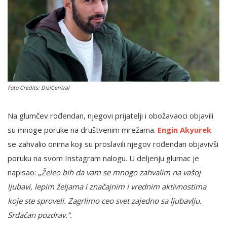
English
Foto Credits: DiziCentral
Na glumčev rođendan, njegovi prijatelji i obožavaoci objavili
su mnoge poruke na društvenim mrežama.
Engin Akyurek
se zahvalio onima koji su proslavili njegov rođendan objavivši
poruku na svom Instagram nalogu. U deljenju glumac je
napisao: „
Želeo bih da vam se mnogo zahvalim na vašoj
ljubavi, lepim željama i značajnim i vrednim aktivnostima
koje ste sproveli. Zagrlimo ceo svet zajedno sa ljubavlju.
Srdačan pozdrav.“.