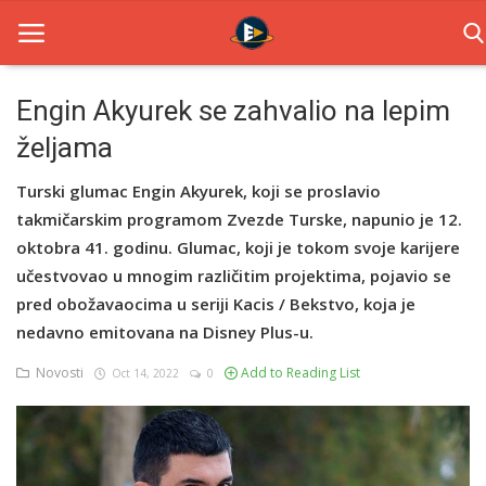
Engin Akyurek se zahvalio na lepim
željama
Home
Turski glumac Engin Akyurek, koji se proslavio
Novosti
takmičarskim programom Zvezde Turske, napunio je 12.
TV Serije
oktobra 41. godinu. Glumac, koji je tokom svoje karijere
učestvovao u mnogim različitim projektima, pojavio se
Filmovi
pred obožavaocima u seriji Kacis / Bekstvo, koja je
nedavno emitovana na Disney Plus-u.
Glumci
Novosti
Add to Reading List
Oct 14, 2022
0
Contact
Login
Register