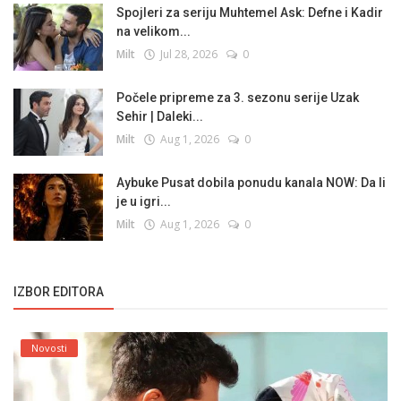
Spojleri za seriju Muhtemel Ask: Defne i Kadir
na velikom...
Milt
Jul 28, 2026
0
Počele pripreme za 3. sezonu serije Uzak
Sehir | Daleki...
Milt
Aug 1, 2026
0
Aybuke Pusat dobila ponudu kanala NOW: Da li
je u igri...
Milt
Aug 1, 2026
0
IZBOR EDITORA
Novosti