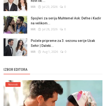
novi lik:...
Milt
Jul 23, 2026
0
Spojleri za seriju Muhtemel Ask: Defne i Kadir
na velikom...
Milt
Jul 28, 2026
0
Počele pripreme za 3. sezonu serije Uzak
Sehir | Daleki...
Milt
Aug 1, 2026
0
IZBOR EDITORA
Novosti