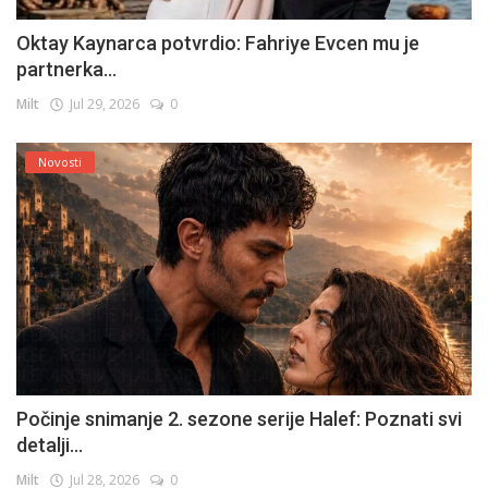
Oktay Kaynarca potvrdio: Fahriye Evcen mu je
partnerka...
Milt
Jul 29, 2026
0
Novosti
Počinje snimanje 2. sezone serije Halef: Poznati svi
detalji...
Milt
Jul 28, 2026
0