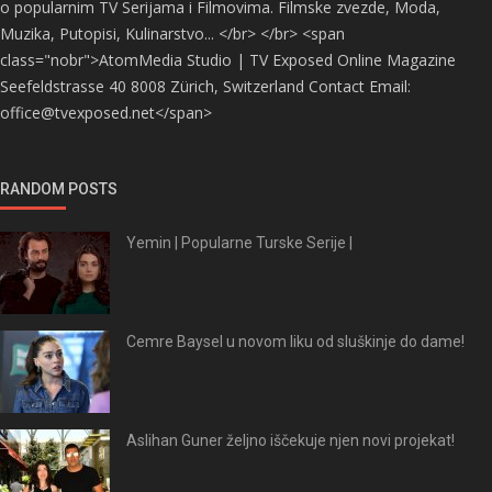
o popularnim TV Serijama i Filmovima. Filmske zvezde, Moda,
Muzika, Putopisi, Kulinarstvo... </br> </br> <span
class="nobr">AtomMedia Studio | TV Exposed Online Magazine
Seefeldstrasse 40 8008 Zürich, Switzerland Contact Email:
office@tvexposed.net</span>
RANDOM POSTS
Yemin | Popularne Turske Serije |
Cemre Baysel u novom liku od sluškinje do dame!
Aslihan Guner željno iščekuje njen novi projekat!