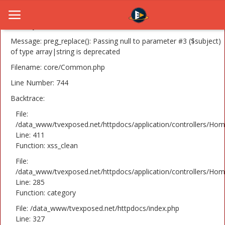
A PHP Error was encountered
Severity: 8192
Message: preg_replace(): Passing null to parameter #3 ($subject)
of type array|string is deprecated
Filename: core/Common.php
Home
Line Number: 744
Novosti
Backtrace:
TV Serije
File:
/data_www/tvexposed.net/httpdocs/application/controllers/Hom
Line: 411
Filmovi
Function: xss_clean
Glumci
File:
/data_www/tvexposed.net/httpdocs/application/controllers/Hom
Contact
Line: 285
Function: category
Login
File: /data_www/tvexposed.net/httpdocs/index.php
Line: 327
Register