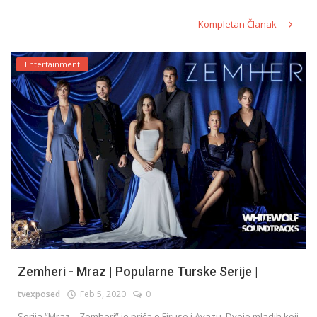
Kompletan Članak
Entertainment
Zemheri - Mraz | Popularne Turske Serije |
tvexposed
Feb 5, 2020
0
Serija “Mraz – Zemheri” je priča o Firuse i Ayazu. Dvoje mladih koji