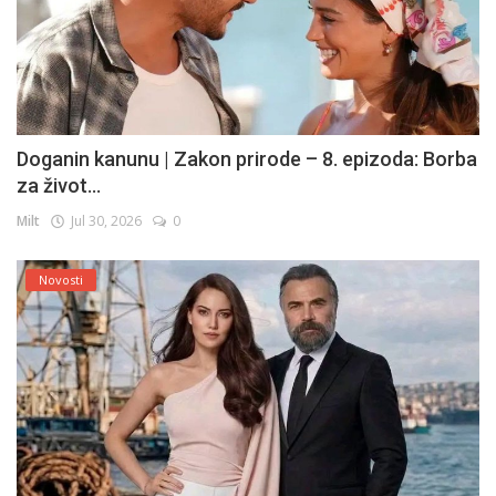
Doganin kanunu | Zakon prirode – 8. epizoda: Borba
za život...
Milt
Jul 30, 2026
0
Novosti