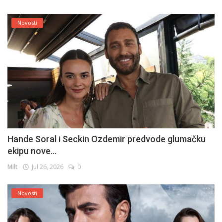
Novosti
Hande Soral i Seckin Ozdemir predvode glumačku
ekipu nove...
Milt
Jul 26, 2026
0
Novosti