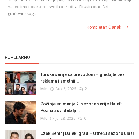
na ledjima nose teret svojih porodica. Firusin otac, šef
građevinskog...
Kompletan Članak
POPULARNO
Turske serije sa prevodom – gledajte bez
reklama i smetnji...
Milt
Aug 6, 2026
2
Počinje snimanje 2. sezone serije Halef:
Poznati svi detalji...
Milt
Jul 28, 2026
0
Uzak Sehir | Daleki grad – U treću sezonu ulazi