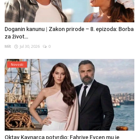
Doganin kanunu | Zakon prirode – 8. epizoda: Borba
za život...
Milt
Jul 30, 2026
0
Novosti
Oktay Kaynarca potvrdio: Fahriye Evcen mu je