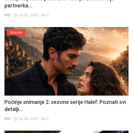
partnerka...
Milt
Jul 29, 2026
0
Novosti
Počinje snimanje 2. sezone serije Halef: Poznati svi
detalji...
Milt
Jul 28, 2026
0