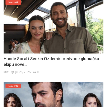
Novosti
Hande Soral i Seckin Ozdemir predvode glumačku
ekipu nove...
Milt
Jul 26, 2026
0
Novosti