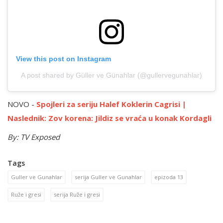
View this post on Instagram
A post shared by Güller ve Günahlar (@gullervegunahlar)
NOVO -
Spojleri za seriju Halef Koklerin Cagrisi |
Naslednik: Zov korena: Jildiz se vraća u konak Kordagli
By: TV Exposed
Tags
Guller ve Gunahlar
serija Guller ve Gunahlar
epizoda 13
Ruže i gresi
serija Ruže i gresi