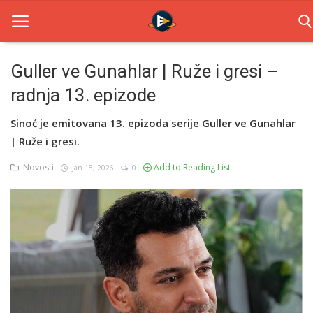
Guller ve Gunahlar | Ruže i gresi –
radnja 13. epizode
Home
Sinoć je emitovana 13. epizoda serije Guller ve Gunahlar
Novosti
| Ruže i gresi.
TV Serije
Novosti
Add to Reading List
Jan 18, 2026
0
Filmovi
Glumci
Contact
Login
Register