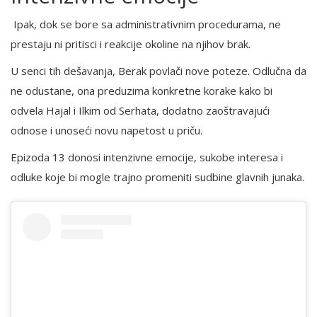
Ipak, dok se bore sa administrativnim procedurama, ne
prestaju ni pritisci i reakcije okoline na njihov brak.
U senci tih dešavanja, Berak povlači nove poteze. Odlučna da
ne odustane, ona preduzima konkretne korake kako bi
odvela Hajal i Ilkim od Serhata, dodatno zaoštravajući
odnose i unoseći novu napetost u priču.
Epizoda 13 donosi intenzivne emocije, sukobe interesa i
odluke koje bi mogle trajno promeniti sudbine glavnih junaka.