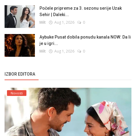
Počele pripreme za 3. sezonu serije Uzak
Sehir | Daleki...
Milt
Aug 1, 2026
0
Aybuke Pusat dobila ponudu kanala NOW: Da li
je u igri...
Milt
Aug 1, 2026
0
IZBOR EDITORA
Novosti