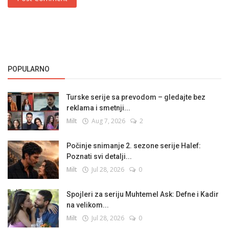
POPULARNO
Turske serije sa prevodom – gledajte bez
reklama i smetnji...
Milt
Aug 7, 2026
2
Počinje snimanje 2. sezone serije Halef:
Poznati svi detalji...
Milt
Jul 28, 2026
0
Spojleri za seriju Muhtemel Ask: Defne i Kadir
na velikom...
Milt
Jul 28, 2026
0