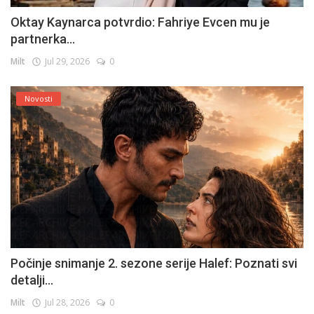
Oktay Kaynarca potvrdio: Fahriye Evcen mu je
partnerka...
Milt
Jul 29, 2026
0
Novosti
Počinje snimanje 2. sezone serije Halef: Poznati svi
detalji...
Milt
Jul 28, 2026
0