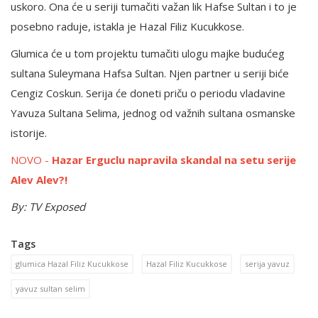
uskoro. Ona će u seriji tumačiti važan lik Hafse Sultan i to je
posebno raduje, istakla je Hazal Filiz Kucukkose.
Glumica će u tom projektu tumačiti ulogu majke budućeg
sultana Suleymana Hafsa Sultan. Njen partner u seriji biće
Cengiz Coskun. Serija će doneti priču o periodu vladavine
Yavuza Sultana Selima, jednog od važnih sultana osmanske
istorije.
NOVO -
Hazar Erguclu napravila skandal na setu serije
Alev Alev?!
By: TV Exposed
Tags
glumica Hazal Filiz Kucukkose
Hazal Filiz Kucukkose
serija yavuz
yavuz sultan selim