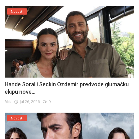
Novosti
Hande Soral i Seckin Ozdemir predvode glumačku
ekipu nove...
Milt
Jul 26, 2026
0
Novosti