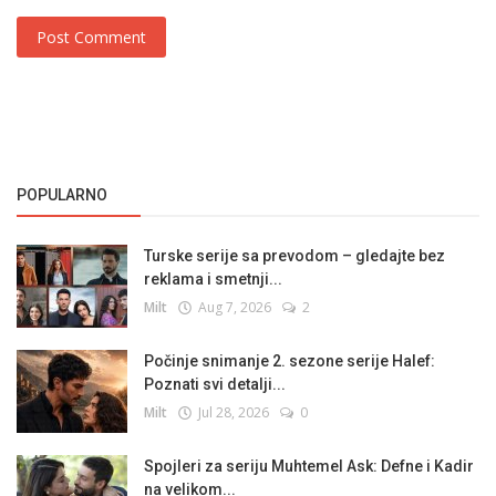
Post Comment
POPULARNO
Turske serije sa prevodom – gledajte bez
reklama i smetnji...
Milt
Aug 7, 2026
2
Počinje snimanje 2. sezone serije Halef:
Poznati svi detalji...
Milt
Jul 28, 2026
0
Spojleri za seriju Muhtemel Ask: Defne i Kadir
na velikom...