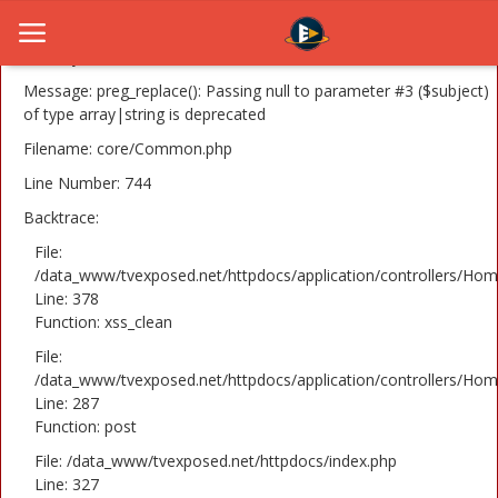
A PHP Error was encountered
Severity: 8192
Message: preg_replace(): Passing null to parameter #3 ($subject)
of type array|string is deprecated
Filename: core/Common.php
Home
Line Number: 744
Novosti
Backtrace:
TV Serije
File:
/data_www/tvexposed.net/httpdocs/application/controllers/Hom
Line: 378
Filmovi
Function: xss_clean
Glumci
File:
/data_www/tvexposed.net/httpdocs/application/controllers/Hom
Contact
Line: 287
Function: post
Login
File: /data_www/tvexposed.net/httpdocs/index.php
Line: 327
Register