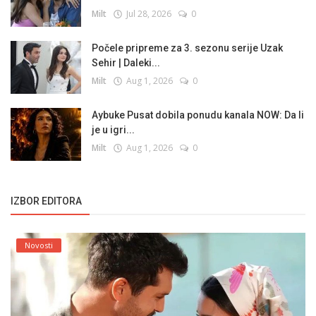
Milt
Jul 28, 2026
0
Počele pripreme za 3. sezonu serije Uzak
Sehir | Daleki...
Milt
Aug 1, 2026
0
Aybuke Pusat dobila ponudu kanala NOW: Da li
je u igri...
Milt
Aug 1, 2026
0
IZBOR EDITORA
Novosti