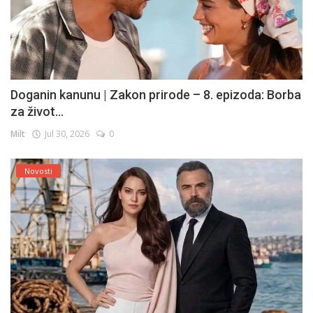
Doganin kanunu | Zakon prirode – 8. epizoda: Borba
za život...
Milt
Jul 30, 2026
0
Novosti