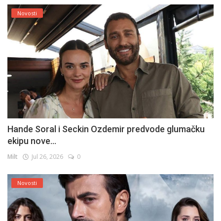
Novosti
Hande Soral i Seckin Ozdemir predvode glumačku
ekipu nove...
Milt
Jul 26, 2026
0
Novosti