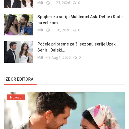
Milt
Jul 23, 2026
0
Spojleri za seriju Muhtemel Ask: Defne i Kadir
na velikom...
Milt
Jul 28, 2026
0
Počele pripreme za 3. sezonu serije Uzak
Sehir | Daleki...
Milt
Aug 1, 2026
0
IZBOR EDITORA
Novosti