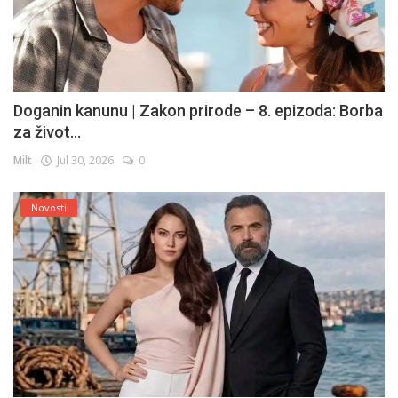
Doganin kanunu | Zakon prirode – 8. epizoda: Borba
za život...
Milt
Jul 30, 2026
0
Novosti