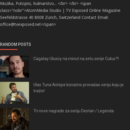
Muzika, Putopisi, Kulinarstvo... </br> </br> <span
class="nobr">AtomMedia Studio | TV Exposed Online Magazine
Seefeldstrasse 40 8008 Zürich, Switzerland Contact Email:
office@tvexposed.net</span>
RANDOM POSTS
Cagatay Ulusoy na minut na setu serije Cukur?!
Ulas Tuna Astepe konačno pronašao seriju koju je
tražio!
Tri nove nagrade za seriju Destan / Legenda