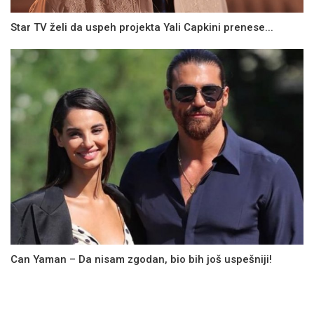
Star TV želi da uspeh projekta Yali Capkini prenese...
Can Yaman – Da nisam zgodan, bio bih još uspešniji!