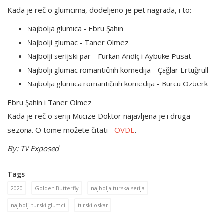
Kada je reč o glumcima, dodeljeno je pet nagrada, i to:
Najbolja glumica - Ebru Şahin
Najbolji glumac - Taner Olmez
Najbolji serijski par - Furkan Andiç i Aybuke Pusat
Najbolji glumac romantičnih komedija - Çağlar Ertuğrull
Najbolja glumica romantičnih komedija - Burcu Ozberk
Ebru Şahin i Taner Olmez
Kada je reč o seriji Mucize Doktor najavljena je i druga
sezona. O tome možete čitati -
OVDE
.
By: TV Exposed
Tags
2020
Golden Butterfly
najbolja turska serija
najbolji turski glumci
turski oskar