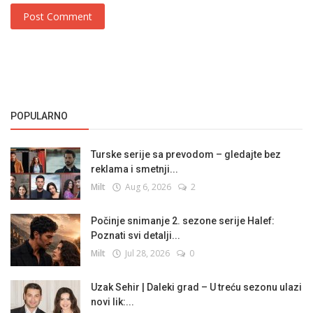
Post Comment
POPULARNO
Turske serije sa prevodom – gledajte bez
reklama i smetnji...
Milt
Aug 6, 2026
2
Počinje snimanje 2. sezone serije Halef:
Poznati svi detalji...
Milt
Jul 28, 2026
0
Uzak Sehir | Daleki grad – U treću sezonu ulazi
novi lik:...