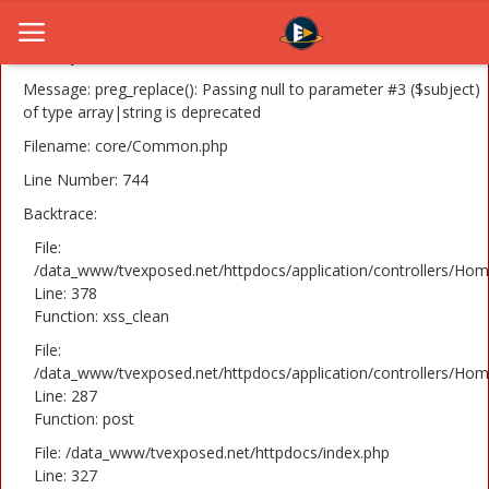
A PHP Error was encountered
Severity: 8192
Message: preg_replace(): Passing null to parameter #3 ($subject)
of type array|string is deprecated
Filename: core/Common.php
Home
Line Number: 744
Novosti
Backtrace:
TV Serije
File:
/data_www/tvexposed.net/httpdocs/application/controllers/Hom
Line: 378
Filmovi
Function: xss_clean
Glumci
File:
/data_www/tvexposed.net/httpdocs/application/controllers/Hom
Contact
Line: 287
Function: post
Login
File: /data_www/tvexposed.net/httpdocs/index.php
Line: 327
Register