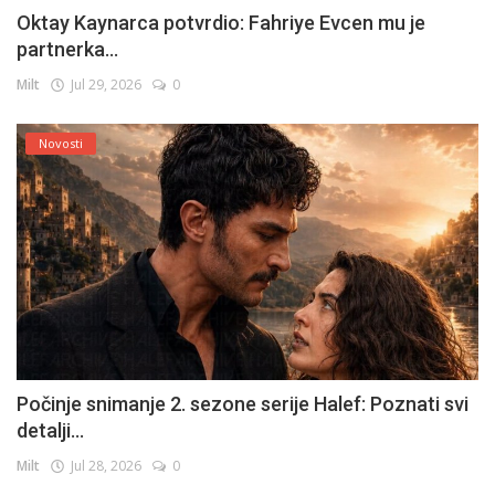
Oktay Kaynarca potvrdio: Fahriye Evcen mu je
partnerka...
Milt
Jul 29, 2026
0
Novosti
Počinje snimanje 2. sezone serije Halef: Poznati svi
detalji...
Milt
Jul 28, 2026
0