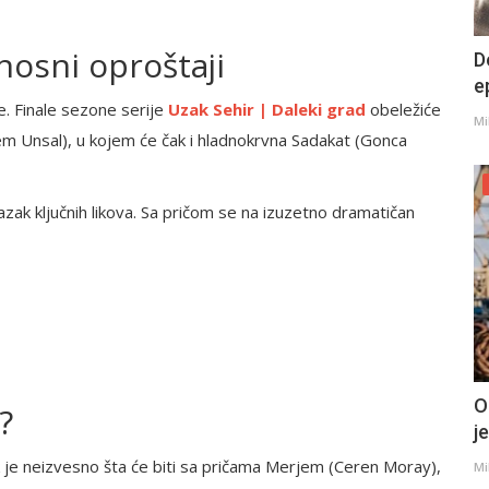
nosni oproštaji
D
e
. Finale sezone serije
Uzak Sehir | Daleki grad
obeležiće
Mi
em Unsal), u kojem će čak i hladnokrvna Sadakat (Gonca
zak ključnih likova. Sa pričom se na izuzetno dramatičan
O
?
j
k je neizvesno šta će biti sa pričama Merjem (Ceren Moray),
Mi