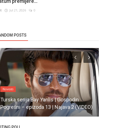
atum premijere...
lt
Jul 21, 2026
0
ANDOM POSTS
Novosti
Novosti
Turska serija Bay Yanlis | Gospodin
Nova epizod
Pogrešni – epizoda 13 | Najava 2 (VIDEO)
nova uzbu
OTING POLL