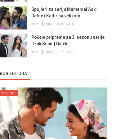
Spojleri za seriju Muhtemel Ask:
Defne i Kadir na velikom...
Milt
Jul 28, 2026
0
Počele pripreme za 3. sezonu serije
Uzak Sehir | Daleki...
Milt
Aug 1, 2026
0
ZBOR EDITORA
Novosti