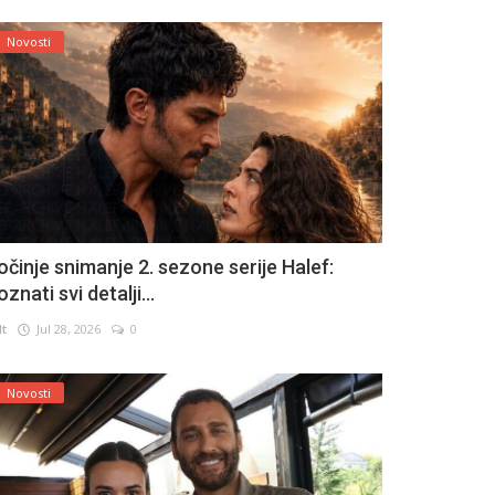
Novosti
očinje snimanje 2. sezone serije Halef:
znati svi detalji...
lt
Jul 28, 2026
0
Novosti