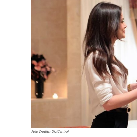
English
Foto Credits: DiziCentral