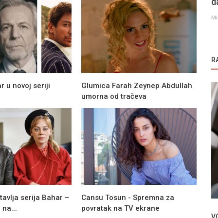
d
Mi
R
 u novoj seriji
Glumica Farah Zeynep Abdullah
umorna od tračeva
Novosti
Jedna od omiljenih glumica iz Sen Cal
Kapimi zaražena koronavirusom!
tavlja serija Bahar –
Cansu Tosun - Spremna za
 na...
povratak na TV ekrane
V