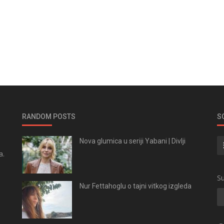
RANDOM POSTS
S
Nova glumica u seriji Yabani | Divlji
a.
.
Su
Nur Fettahoglu o tajni vitkog izgleda