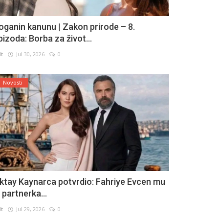
oganin kanunu | Zakon prirode – 8.
pizoda: Borba za život...
lt
Jul 30, 2026
0
Novosti
ktay Kaynarca potvrdio: Fahriye Evcen mu
e partnerka...
lt
Jul 29, 2026
0