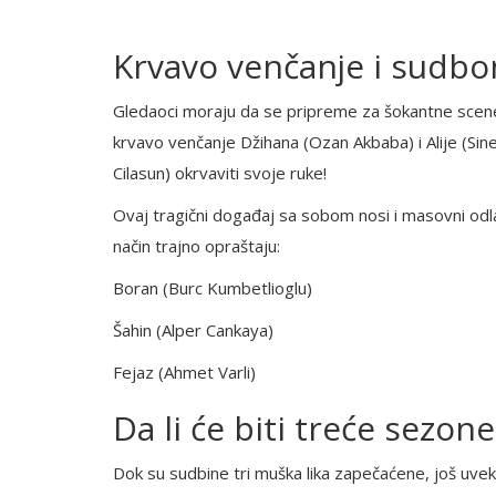
Krvavo venčanje i sudbo
Gledaoci moraju da se pripreme za šokantne scene
krvavo venčanje Džihana (Ozan Akbaba) i Alije (Sin
Cilasun) okrvaviti svoje ruke!
Ovaj tragični događaj sa sobom nosi i masovni odla
način trajno opraštaju:
Boran (Burc Kumbetlioglu)
Šahin (Alper Cankaya)
Fejaz (Ahmet Varli)
Da li će biti treće sezone
Dok su sudbine tri muška lika zapečaćene, još uve