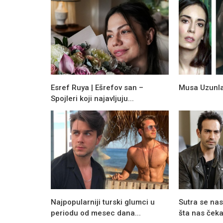
Esref Ruya | Ešrefov san –
Musa Uzunlar
Spojleri koji najavljuju...
Novosti
Boran Kuzum ređa uspešne uloge
Najpopularniji turski glumci u
Sutra se nas
periodu od mesec dana...
šta nas čeka