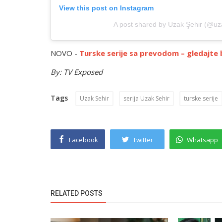
View this post on Instagram
A post shared by Uzak Şehir (@uza
NOVO -
Turske serije sa prevodom – gledajte
By: TV Exposed
Tags
Uzak Sehir
serija Uzak Sehir
turske serije
Facebook
Twitter
Whatsapp
RELATED POSTS