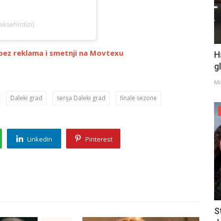
ksehirdizi)
 bez reklama i smetnji na Movtexu
H
g
Mi
Daleki grad
serija Daleki grad
finale sezone
Linkedin
Pinterest
S