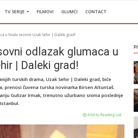
TV SERIJE
FILMOVI
GLUMCI
CONTACT
a u finalu sezone Uzak Sehir | Daleki grad!
P
sovni odlazak glumaca u
ir | Daleki grad!
ijih turskih drama, Uzak Sehir | Daleki grad, biće
, prenosi čuvena turska novinarka Birsen Altuntaš.
nariju Gulizar Irmak, trenutno užurbano snima poslednje
Istanbul.
Add to Reading List