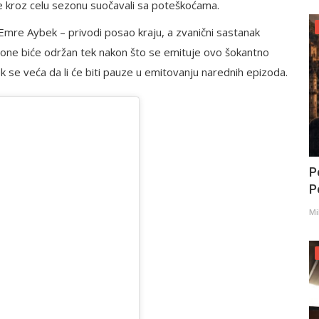
 se kroz celu sezonu suočavali sa poteškoćama.
i Emre Aybek – privodi posao kraju, a zvanični sastanak
ezone biće održan tek nakon što se emituje ovo šokantno
k se veća da li će biti pauze u emitovanju narednih epizoda.
P
Po
Mi