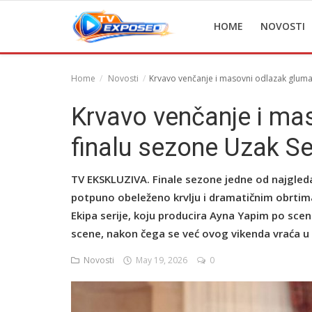
HOME
NOVOSTI
Home
Novosti
Krvavo venčanje i masovni odlazak glumac
Home
Krvavo venčanje i ma
Novosti
finalu sezone Uzak Seh
TV Serije
TV EKSKLUZIVA. Finale sezone jedne od najgledan
Filmovi
potpuno obeleženo krvlju i dramatičnim obrtima
Ekipa serije, koju producira Ayna Yapim po sce
Glumci
scene, nakon čega se već ovog vikenda vraća u 
Contact
Novosti
May 19, 2026
0
Login
Register