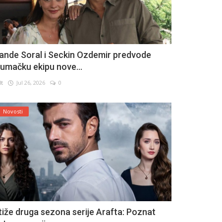
ande Soral i Seckin Ozdemir predvode
lumačku ekipu nove...
lt
Jul 26, 2026
0
Novosti
tiže druga sezona serije Arafta: Poznat