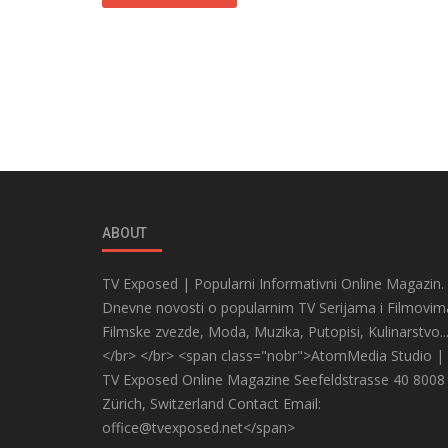
ABOUT
TV Exposed | Popularni Informativni Online Magazin.
Dnevne novosti o popularnim TV Serijama i Filmovim
Filmske zvezde, Moda, Muzika, Putopisi, Kulinarstvo..
</br> </br> <span class="nobr">AtomMedia Studio |
TV Exposed Online Magazine Seefeldstrasse 40 8008
Zürich, Switzerland Contact Email:
office@tvexposed.net</span>