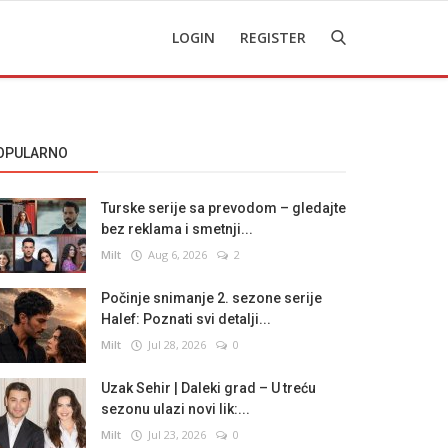
LOGIN
REGISTER
OPULARNO
Turske serije sa prevodom – gledajte
bez reklama i smetnji...
Milt
Aug 6, 2026
2
Počinje snimanje 2. sezone serije
Halef: Poznati svi detalji...
Milt
Jul 28, 2026
0
Uzak Sehir | Daleki grad – U treću
sezonu ulazi novi lik:...
Milt
Jul 23, 2026
0