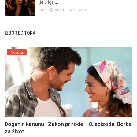
je u igri...
Milt
Aug 1, 2026
0
IZBOR EDITORA
Novosti
Doganin kanunu | Zakon prirode – 8. epizoda: Borba
za život...