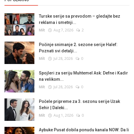
Turske serije sa prevodom – gledajte bez
reklama i smetnji...
Milt
Aug 7, 2026
2
Počinje snimanje 2. sezone serije Halef:
Poznati svi detalji...
Milt
Jul 28, 2026
0
Spojleri za seriju Muhtemel Ask: Defne i Kadir
na velikom...
Milt
Jul 28, 2026
0
Počele pripreme za 3. sezonu serije Uzak
Sehir | Daleki...
Milt
Aug 1, 2026
0
Aybuke Pusat dobila ponudu kanala NOW: Da li