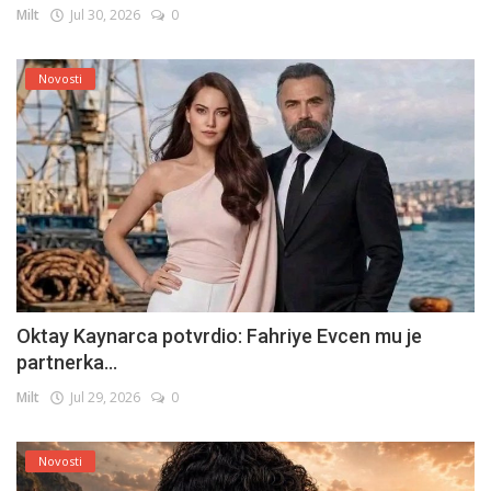
Milt
Jul 30, 2026
0
Novosti
Oktay Kaynarca potvrdio: Fahriye Evcen mu je
partnerka...
Milt
Jul 29, 2026
0
Novosti