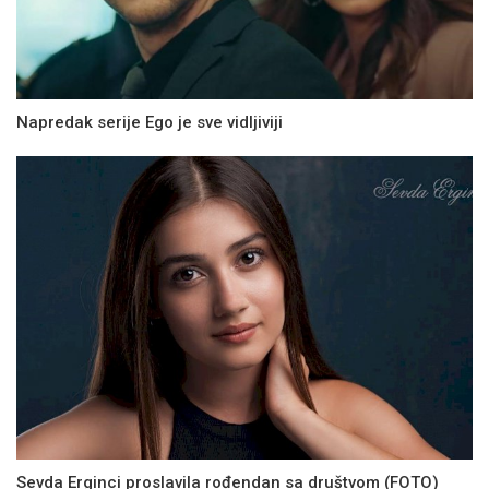
Napredak serije Ego je sve vidljiviji
Sevda Erginci proslavila rođendan sa društvom (FOTO)