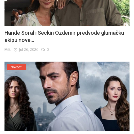
Hande Soral i Seckin Ozdemir predvode glumačku
ekipu nove...
Milt
Jul 26, 2026
0
Novosti