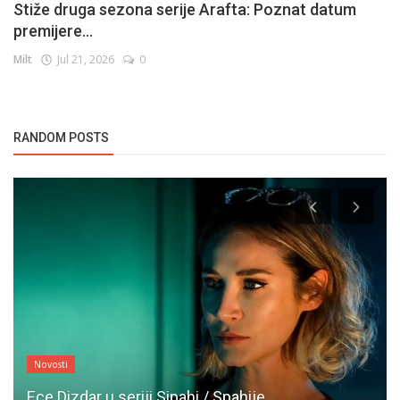
Stiže druga sezona serije Arafta: Poznat datum
premijere...
Milt
Jul 21, 2026
0
RANDOM POSTS
Novosti
Ece Dizdar u seriji Sipahi / Spahije