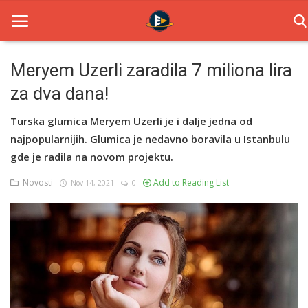
Meryem Uzerli zaradila 7 miliona lira
za dva dana!
Home
Turska glumica Meryem Uzerli je i dalje jedna od
Novosti
najpopularnijih. Glumica je nedavno boravila u Istanbulu
TV Serije
gde je radila na novom projektu.
Novosti
Add to Reading List
Nov 14, 2021
0
Filmovi
Glumci
Contact
Login
Register