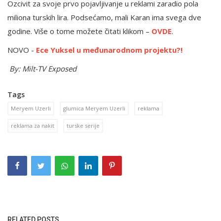
Ozcivit za svoje prvo pojavljivanje u reklami zaradio pola
miliona turskih lira. Podsećamo, mali Karan ima svega dve
godine. Više o tome možete čitati klikom –
OVDE
.
NOVO -
Ece Yuksel u međunarodnom projektu?!
By: Milt-TV Exposed
Tags
Meryem Uzerli
glumica Meryem Uzerli
reklama
reklama za nakit
turske serije
RELATED POSTS