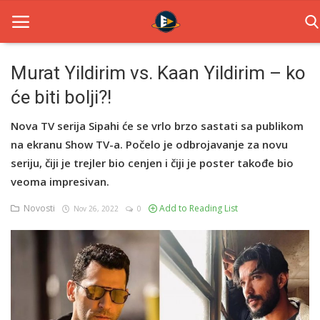
Murat Yildirim vs. Kaan Yildirim – ko
će biti bolji?!
Home
Nova TV serija Sipahi će se vrlo brzo sastati sa publikom
Novosti
na ekranu Show TV-a. Počelo je odbrojavanje za novu
TV Serije
seriju, čiji je trejler bio cenjen i čiji je poster takođe bio
veoma impresivan.
Filmovi
Novosti
Add to Reading List
Nov 26, 2022
0
Glumci
Contact
Login
Register