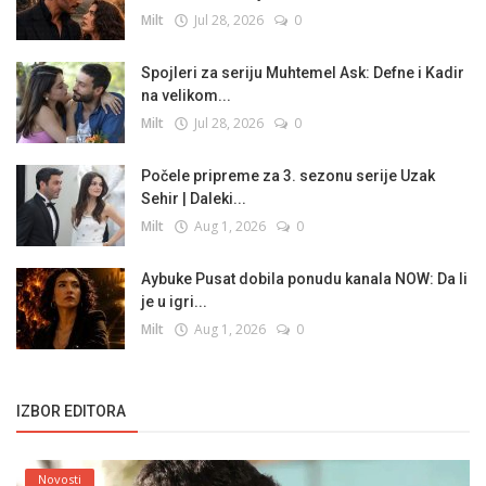
Milt
Jul 28, 2026
0
Spojleri za seriju Muhtemel Ask: Defne i Kadir
na velikom...
Milt
Jul 28, 2026
0
Počele pripreme za 3. sezonu serije Uzak
Sehir | Daleki...
Milt
Aug 1, 2026
0
Aybuke Pusat dobila ponudu kanala NOW: Da li
je u igri...
Milt
Aug 1, 2026
0
IZBOR EDITORA
Novosti