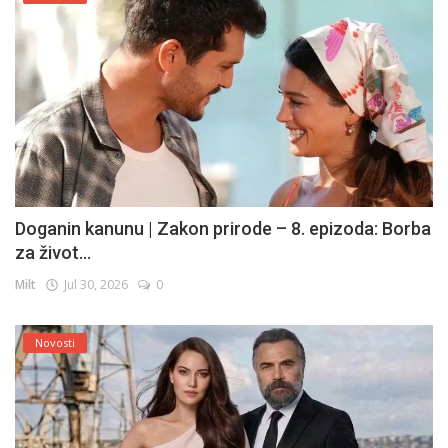
Doganin kanunu | Zakon prirode – 8. epizoda: Borba
za život...
Milt
Jul 30, 2026
0
Novosti