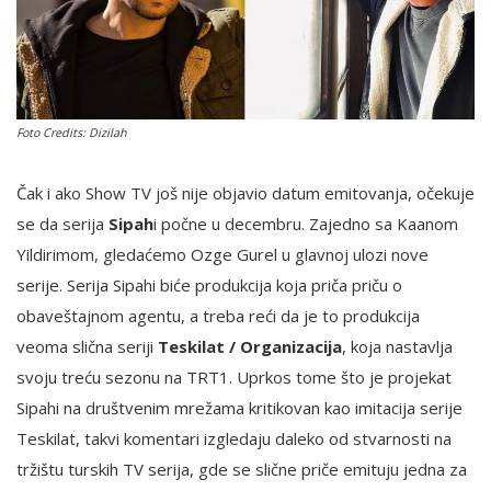
English
Foto Credits: Dizilah
Čak i ako Show TV još nije objavio datum emitovanja, očekuje
se da serija
Sipah
i počne u decembru. Zajedno sa Kaanom
Yildirimom, gledaćemo Ozge Gurel u glavnoj ulozi nove
serije. Serija Sipahi biće produkcija koja priča priču o
obaveštajnom agentu, a treba reći da je to produkcija
veoma slična seriji
Teskilat / Organizacija
, koja nastavlja
svoju treću sezonu na TRT1. Uprkos tome što je projekat
Sipahi na društvenim mrežama kritikovan kao imitacija serije
Teskilat, takvi komentari izgledaju daleko od stvarnosti na
tržištu turskih TV serija, gde se slične priče emituju jedna za