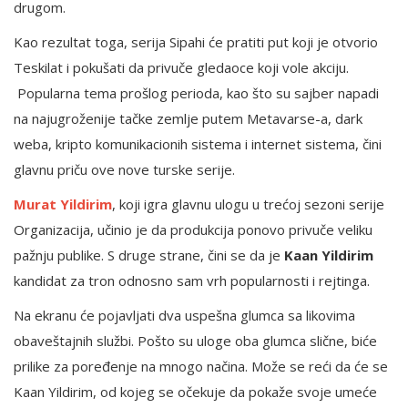
drugom.
Kao rezultat toga, serija Sipahi će pratiti put koji je otvorio
Teskilat i pokušati da privuče gledaoce koji vole akciju.
Popularna tema prošlog perioda, kao što su sajber napadi
na najugroženije tačke zemlje putem Metavarse-a, dark
weba, kripto komunikacionih sistema i internet sistema, čini
glavnu priču ove nove turske serije.
Murat Yildirim
, koji igra glavnu ulogu u trećoj sezoni serije
Organizacija, učinio je da produkcija ponovo privuče veliku
pažnju publike. S druge strane, čini se da je
Kaan Yildirim
kandidat za tron odnosno sam vrh popularnosti i rejtinga.
Na ekranu će pojavljati dva uspešna glumca sa likovima
obaveštajnih službi. Pošto su uloge oba glumca slične, biće
prilike za poređenje na mnogo načina. Može se reći da će se
Kaan Yildirim, od kojeg se očekuje da pokaže svoje umeće