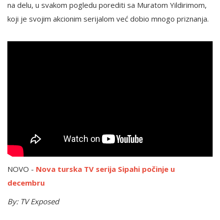
na delu, u svakom pogledu porediti sa Muratom Yildirimom,
koji je svojim akcionim serijalom već dobio mnogo priznanja.
NOVO -
Nova turska TV serija Sipahi počinje u
decembru
By: TV Exposed