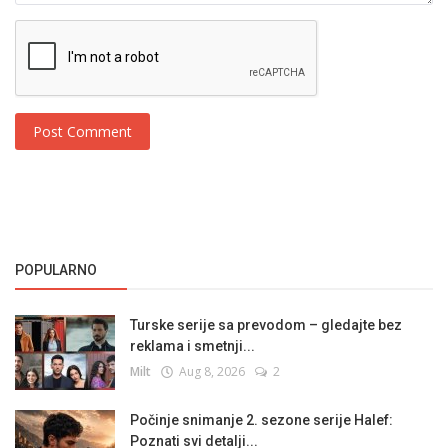
Post Comment
POPULARNO
Turske serije sa prevodom – gledajte bez
reklama i smetnji...
Milt
Aug 8, 2026
2
Počinje snimanje 2. sezone serije Halef:
Poznati svi detalji...