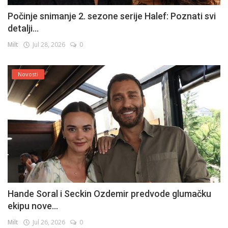
Počinje snimanje 2. sezone serije Halef: Poznati svi
detalji...
Milt
Jul 28, 2026
0
Novosti
Hande Soral i Seckin Ozdemir predvode glumačku
ekipu nove...
Milt
Jul 26, 2026
0