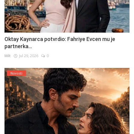
Oktay Kaynarca potvrdio: Fahriye Evcen mu je
partnerka...
Milt
Jul 29, 2026
0
Novosti