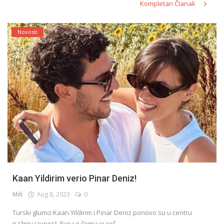
Kompletan Članak
Novosti
Kaan Yildirim verio Pinar Deniz!
Milt
Aug 8, 2023
0
Turski glumci Kaan Yildirim i Pinar Deniz ponovo su u centru
pažnju javnost. Evo i o čemu je reč.