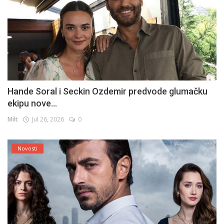
Hande Soral i Seckin Ozdemir predvode glumačku
ekipu nove...
Milt
Jul 26, 2026
0
Novosti