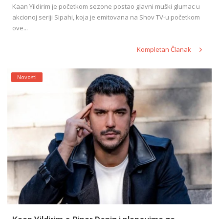
Kaan Yildirim je početkom sezone postao glavni muški glumac u
akcionoj seriji Sipahi, koja je emitovana na Shov TV-u početkom
ove...
Kompletan Članak
Novosti