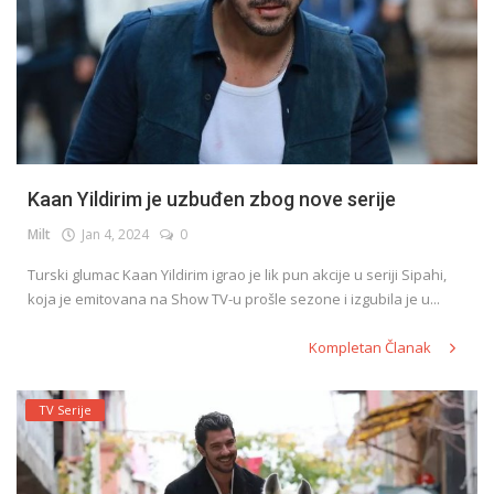
Kaan Yildirim je uzbuđen zbog nove serije
Milt
Jan 4, 2024
0
Turski glumac Kaan Yildirim igrao je lik pun akcije u seriji Sipahi,
koja je emitovana na Show TV-u prošle sezone i izgubila je u...
Kompletan Članak
TV Serije