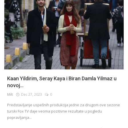
Kaan Yildirim, Seray Kaya i Biran Damla Yilmaz u
novoj...
Milt
Dec 27, 2023
0
Predstavljanje uspešnih produkcija jedne za drugom ove sezone
turski Fox TV daje veoma pozitivne rezultate u pogledu
popravljanja...