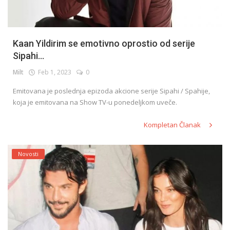
Kaan Yildirim se emotivno oprostio od serije
Sipahi...
Milt
Feb 1, 2023
0
Emitovana je poslednja epizoda akcione serije Sipahi / Spahije,
koja je emitovana na Show TV-u ponedeljkom uveče.
Kompletan Članak
Novosti