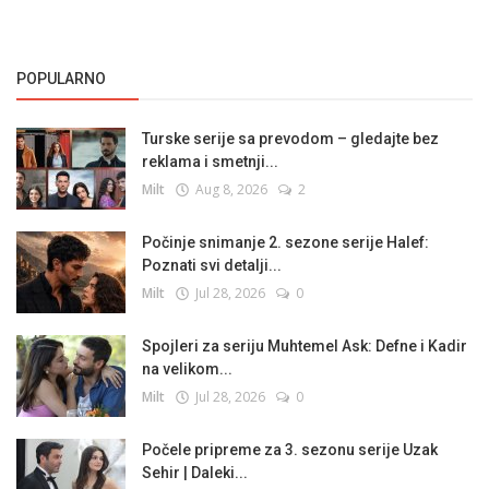
POPULARNO
Turske serije sa prevodom – gledajte bez
reklama i smetnji...
Milt
Aug 8, 2026
2
Počinje snimanje 2. sezone serije Halef:
Poznati svi detalji...
Milt
Jul 28, 2026
0
Spojleri za seriju Muhtemel Ask: Defne i Kadir
na velikom...
Milt
Jul 28, 2026
0
Počele pripreme za 3. sezonu serije Uzak
Sehir | Daleki...