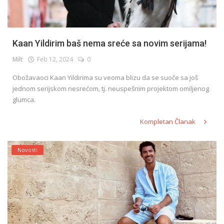
Kaan Yildirim baš nema sreće sa novim serijama!
Milt
Feb 12, 2024
0
Obožavaoci Kaan Yildirima su veoma blizu da se suoče sa još
jednom serijskom nesrećom, tj. neuspešnim projektom omiljenog
glumca.
Kompletan Članak
Novosti