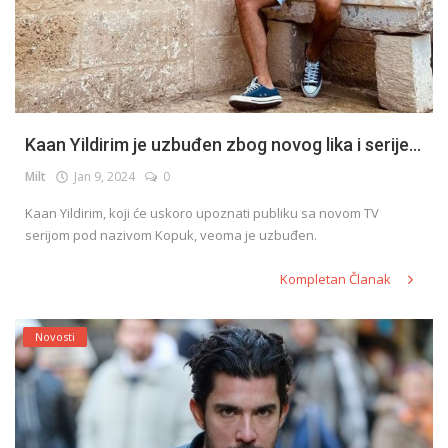
Kaan Yildirim je uzbuđen zbog novog lika i serije...
Milt
Jan 9, 2024
0
Kaan Yildirim, koji će uskoro upoznati publiku sa novom TV
serijom pod nazivom Kopuk, veoma je uzbuđen.
Kompletan Članak
Novosti