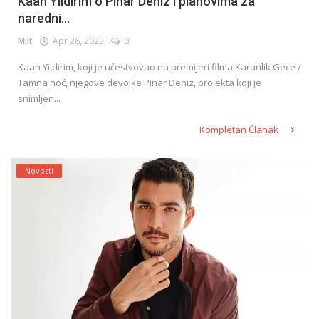
Kaan Yildirim o Pinar Deniz i planovima za
naredni...
Milt
Apr 26, 2023
0
Kaan Yildirim, koji je učestvovao na premijeri filma Karanlik Gece /
Tamna noć, njegove devojke Pinar Deniz, projekta koji je
snimljen...
Kompletan Članak
Novosti