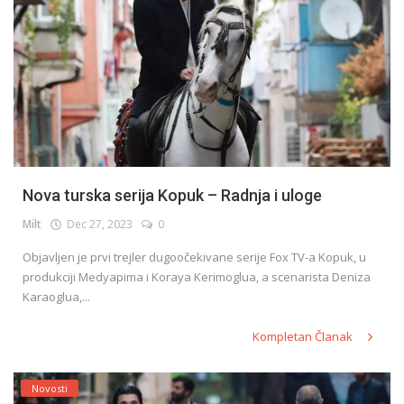
Nova turska serija Kopuk – Radnja i uloge
Milt
Dec 27, 2023
0
Objavljen je prvi trejler dugoočekivane serije Fox TV-a Kopuk, u
produkciji Medyapima i Koraya Kerimoglua, a scenarista Deniza
Karaoglua,...
Kompletan Članak
Novosti