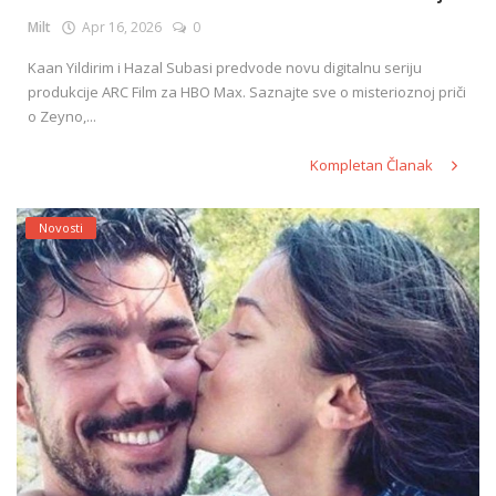
Milt
Apr 16, 2026
0
Kaan Yildirim i Hazal Subasi predvode novu digitalnu seriju
English
produkcije ARC Film za HBO Max. Saznajte sve o misterioznoj priči
o Zeyno,...
Kompletan Članak
Novosti