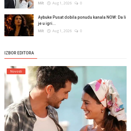
Milt
Aug 1, 2026
0
Aybuke Pusat dobila ponudu kanala NOW: Da li
je u igri...
Milt
Aug 1, 2026
0
IZBOR EDITORA
Novosti