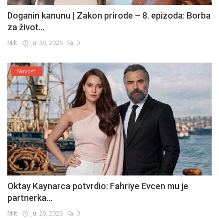
Doganin kanunu | Zakon prirode – 8. epizoda: Borba
za život...
Milt
Jul 30, 2026
0
Novosti
Oktay Kaynarca potvrdio: Fahriye Evcen mu je
partnerka...
Milt
Jul 29, 2026
0