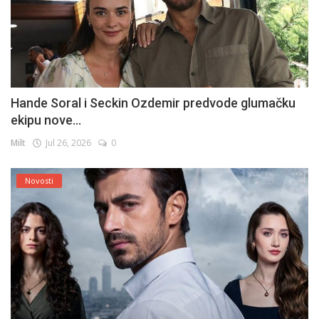
Hande Soral i Seckin Ozdemir predvode glumačku
ekipu nove...
Milt
Jul 26, 2026
0
Novosti