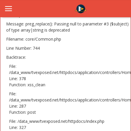
A PHP Error was encountered
Severity: 8192
Message: preg_replace(): Passing null to parameter #3 ($subject)
of type array|string is deprecated
Filename: core/Common.php
Home
Line Number: 744
Novosti
Backtrace:
TV Serije
File:
/data_www/tvexposed.net/httpdocs/application/controllers/Hom
Line: 378
Filmovi
Function: xss_clean
Glumci
File:
/data_www/tvexposed.net/httpdocs/application/controllers/Hom
Contact
Line: 287
Function: post
Login
File: /data_www/tvexposed.net/httpdocs/index.php
Line: 327
Register