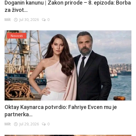
Doganin kanunu | Zakon prirode – 8. epizoda: Borba
za život...
Milt
Jul 30, 2026
0
Novosti
Oktay Kaynarca potvrdio: Fahriye Evcen mu je
partnerka...
Milt
Jul 29, 2026
0