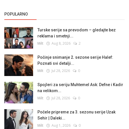
POPULARNO
Turske serije sa prevodom – gledajte bez
reklama i smetnji...
Milt
Aug 8, 2026
2
Počinje snimanje 2. sezone serije Halef:
Poznati svi detalji...
Milt
Jul 28, 2026
0
Spojleri za seriju Muhtemel Ask: Defne i Kadir
na velikom...
Milt
Jul 28, 2026
0
Počele pripreme za 3. sezonu serije Uzak
Sehir | Daleki...
Milt
Aug 1, 2026
0