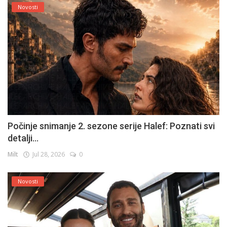
Novosti
Počinje snimanje 2. sezone serije Halef: Poznati svi
detalji...
Milt
Jul 28, 2026
0
Novosti