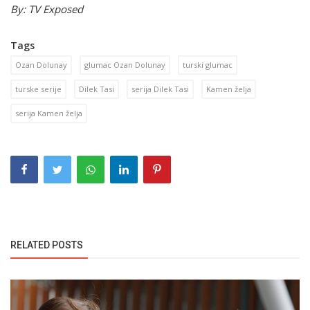
By: TV Exposed
Tags
Ozan Dolunay
glumac Ozan Dolunay
turski glumac
turske serije
Dilek Tasi
serija Dilek Tasi
Kamen želja
serija Kamen želja
RELATED POSTS