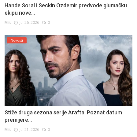
Hande Soral i Seckin Ozdemir predvode glumačku
ekipu nove...
Milt
Jul 26, 2026
0
Novosti
Stiže druga sezona serije Arafta: Poznat datum
premijere...
Milt
Jul 21, 2026
0