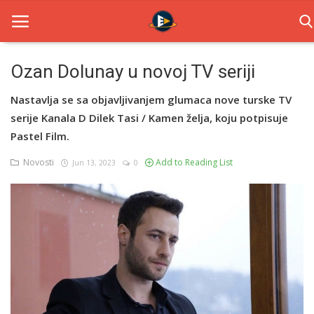
Ozan Dolunay u novoj TV seriji
Home
Nastavlja se sa objavljivanjem glumaca nove turske TV
serije Kanala D Dilek Tasi / Kamen želja, koju potpisuje
Novosti
Pastel Film.
TV Serije
Novosti
Add to Reading List
Jun 13, 2023
0
Filmovi
Glumci
Contact
Login
Register