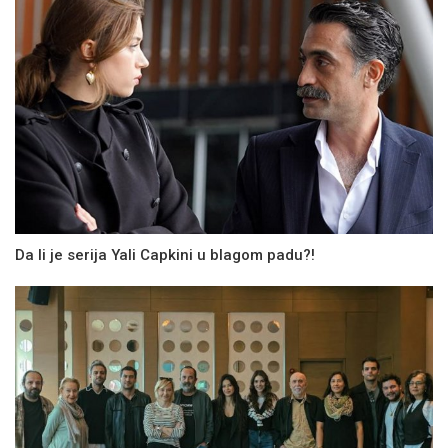
Da li je serija Yali Capkini u blagom padu?!