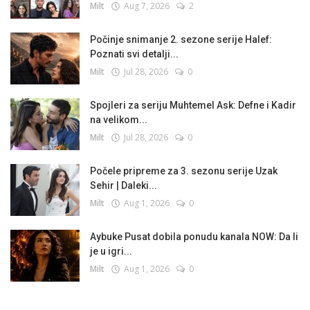
Milt
Aug 7, 2026
2
Počinje snimanje 2. sezone serije Halef:
Poznati svi detalji...
Milt
Jul 28, 2026
0
Spojleri za seriju Muhtemel Ask: Defne i Kadir
na velikom...
Milt
Jul 28, 2026
0
Počele pripreme za 3. sezonu serije Uzak
Sehir | Daleki...
Milt
Aug 1, 2026
0
Aybuke Pusat dobila ponudu kanala NOW: Da li
je u igri...
Milt
Aug 1, 2026
0