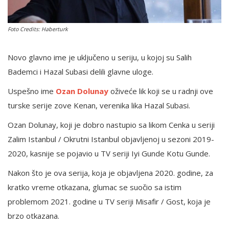
Foto Credits: Haberturk
English
Novo glavno ime je uključeno u seriju, u kojoj su Salih
Bademci i Hazal Subasi delili glavne uloge.
Uspešno ime
Ozan Dolunay
oživeće lik koji se u radnji ove
turske serije zove Kenan, verenika lika Hazal Subasi.
Ozan Dolunay, koji je dobro nastupio sa likom Cenka u seriji
Zalim Istanbul / Okrutni Istanbul objavljenoj u sezoni 2019-
2020, kasnije se pojavio u TV seriji Iyi Gunde Kotu Gunde.
Nakon što je ova serija, koja je objavljena 2020. godine, za
kratko vreme otkazana, glumac se suočio sa istim
problemom 2021. godine u TV seriji Misafir / Gost, koja je
brzo otkazana.