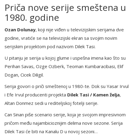
Priča nove serije smeštena u
1980. godine
Ozan Dolunay
, koji nije viđen u televizijskim serijama dve
godine, vratiće se na televizijski ekran sa svojim novim
serijskim projektom pod nazivom Dilek Tasi.
U pitanju je serija u kojoj glume i uspešna imena kao što su
Perihan Savas, Ozge Ozberk, Teoman Kumbaracibasi, Elif
Dogan, Cicek Diligil.
Serija govori o priči smeštenoj u 1980-te. Dok su Yasar Irvul
i Efe Irvul producenti projekta
Dilek Tasi / Kamen želja
,
Altan Donmez sedi u rediteljskoj fotelji serije.
Can Sinan piše scenario serije, koja je svojom impresivnom
pričom među najambicioznijim delima nove sezone. Serija
Dilek Tasi će biti na Kanalu D u novoj sezoni…