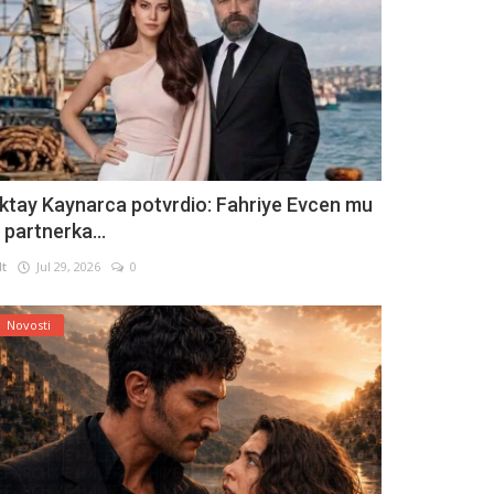
ktay Kaynarca potvrdio: Fahriye Evcen mu
e partnerka...
lt
Jul 29, 2026
0
Novosti