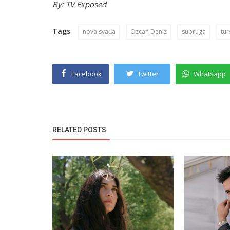
By: TV Exposed
Tags
nova svađa
Ozcan Deniz
supruga
tur
Facebook
Twitter
Whatsapp
RELATED POSTS