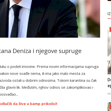
I
ana Deniza i njegove supruge
dluku o podeli imovine. Prema novim informacijama supruga
a nakon nove svađe nema, ili ima jako malo mesta za
D
razvoda ostali u dobrim odnosima. Tokom karantina su čak
e
ačila glavni lik. Međutim, njihov odnos se zakomplikovao i
posvađao...
Mi
lučili da žive u kamp prikolici!