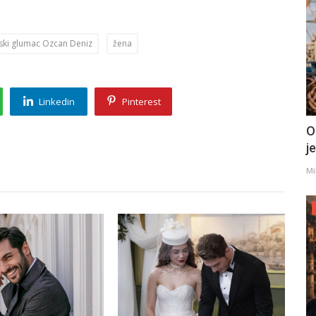
ski glumac Ozcan Deniz
žena
Linkedin
Pinterest
O
j
Mi