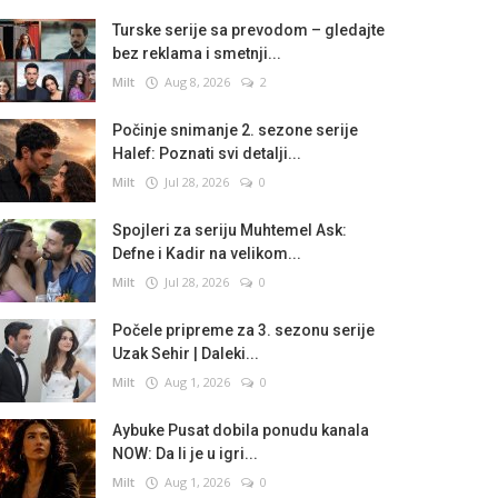
Turske serije sa prevodom – gledajte
bez reklama i smetnji...
Milt
Aug 8, 2026
2
Počinje snimanje 2. sezone serije
Halef: Poznati svi detalji...
Milt
Jul 28, 2026
0
Spojleri za seriju Muhtemel Ask:
Defne i Kadir na velikom...
Milt
Jul 28, 2026
0
Počele pripreme za 3. sezonu serije
Uzak Sehir | Daleki...
Milt
Aug 1, 2026
0
Aybuke Pusat dobila ponudu kanala
NOW: Da li je u igri...
Milt
Aug 1, 2026
0