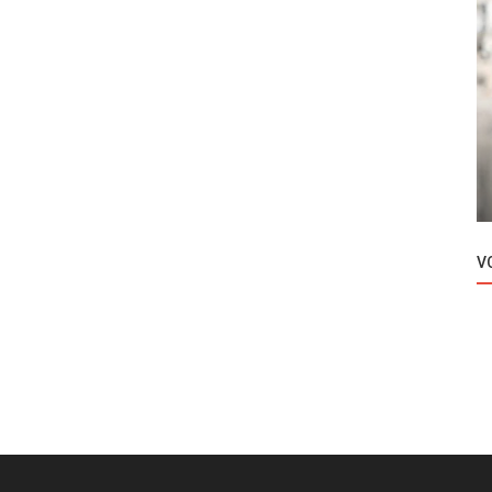
Novosti
kada
Gizem Karaca se posle tri godine vratila
na TV ekrane
V