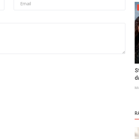
S
d
Mi
R