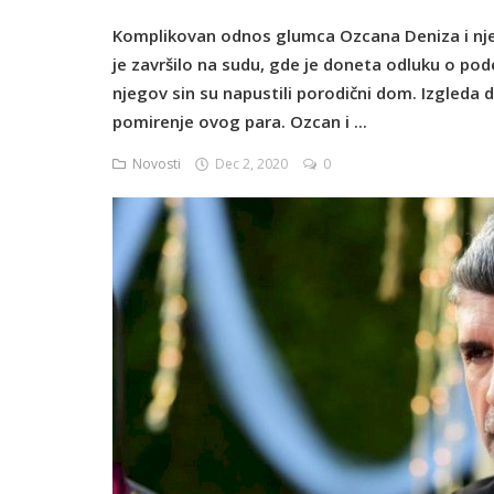
Komplikovan odnos glumca Ozcana Deniza i nje
je završilo na sudu, gde je doneta odluku o po
njegov sin su napustili porodični dom. Izgleda
pomirenje ovog para. Ozcan i ...
Novosti
Dec 2, 2020
0