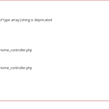
of type array|string is deprecated
/Home_controller.php
/Home_controller.php