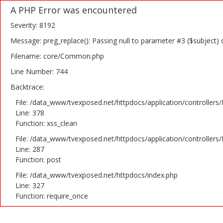
A PHP Error was encountered
Severity: 8192
Message: preg_replace(): Passing null to parameter #3 ($subject) 
Filename: core/Common.php
Home
Line Number: 744
Backtrace:
Novosti
File: /data_www/tvexposed.net/httpdocs/application/controllers
TV Serije
Line: 378
Function: xss_clean
Filmovi
File: /data_www/tvexposed.net/httpdocs/application/controllers
Line: 287
Glumci
Function: post
File: /data_www/tvexposed.net/httpdocs/index.php
Contact
Line: 327
Function: require_once
Login
Register