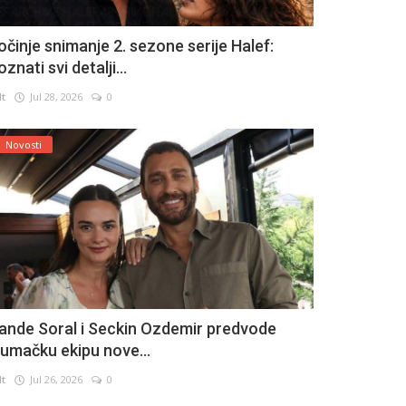
očinje snimanje 2. sezone serije Halef:
znati svi detalji...
lt
Jul 28, 2026
0
Novosti
ande Soral i Seckin Ozdemir predvode
lumačku ekipu nove...
lt
Jul 26, 2026
0