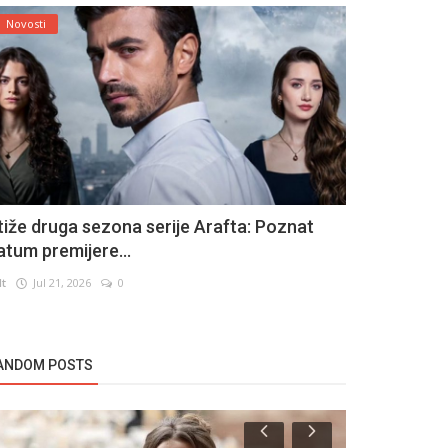
Novosti
tiže druga sezona serije Arafta: Poznat
atum premijere...
lt
Jul 21, 2026
0
ANDOM POSTS