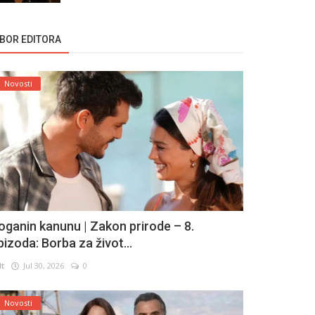
ZBOR EDITORA
Novosti
oganin kanunu | Zakon prirode – 8.
pizoda: Borba za život...
lt
Jul 30, 2026
0
Novosti