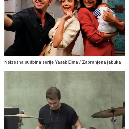
Neizesna sudbina serije Yasak Elma / Zabranjena jabuka