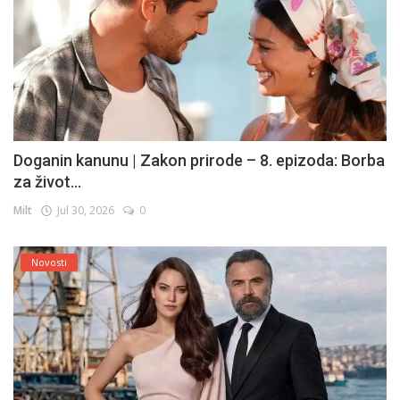
Doganin kanunu | Zakon prirode – 8. epizoda: Borba
za život...
Milt
Jul 30, 2026
0
Novosti