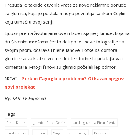
Presuda je takođe otvorila vrata za nove reklamne ponude
za glumicu, koja je postala mnogo poznatija sa likom Ceylin
koju tumači u ovoj seriji.
Ljubav prema životinjama ove mlade i sjajne glumice, koja na
društvenim mrežama često deli poze i nove fotografije sa
svojim psom, očarava i njene fanove. Fotke sa odmora
glumice su za kratko vreme dobile stotine hiljada lajkova i
komentara. Mnogi fanovi su glumici poželeli lep odmor.
NOVO -
Serkan Cayoglu u problemu? Otkazan njegov
novi projekat!
By: Milt-TV Exposed
Tags
Pinar Deniz
glumica Pinar Deniz
turska glumica Pinar Deniz
turske serije
odmor
Yargi
serija Yargi
Presuda