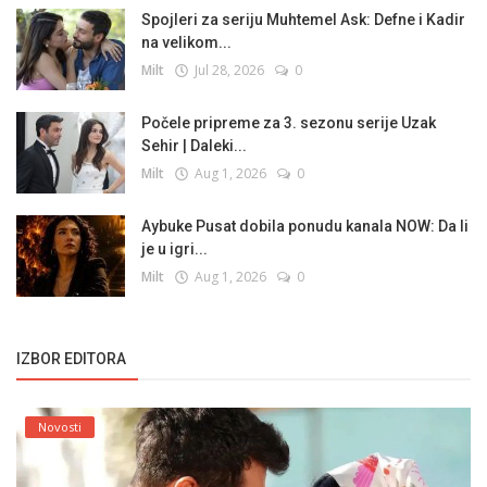
Spojleri za seriju Muhtemel Ask: Defne i Kadir
na velikom...
Milt
Jul 28, 2026
0
Počele pripreme za 3. sezonu serije Uzak
Sehir | Daleki...
Milt
Aug 1, 2026
0
Aybuke Pusat dobila ponudu kanala NOW: Da li
je u igri...
Milt
Aug 1, 2026
0
IZBOR EDITORA
Novosti