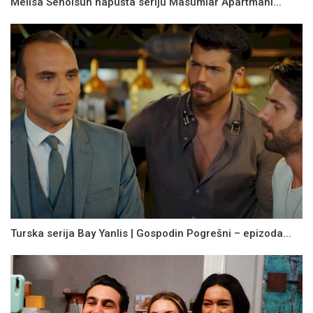
Melisa Senolsun napušta seriju Masumlar Apartmani...
Turska serija Bay Yanlis | Gospodin Pogrešni – epizoda...