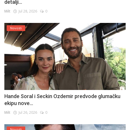
detalji...
Milt
Jul 28, 2026
0
Novosti
Hande Soral i Seckin Ozdemir predvode glumačku
ekipu nove...
Milt
Jul 26, 2026
0
Novosti