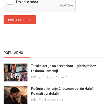
Post Comment
POPULARNO
Turske serije sa prevodom – gledajte bez
reklama i smetnji...
Milt
Aug 7, 2026
2
Počinje snimanje 2. sezone serije Halef:
Poznati svi detalji...
Milt
Jul 28, 2026
0