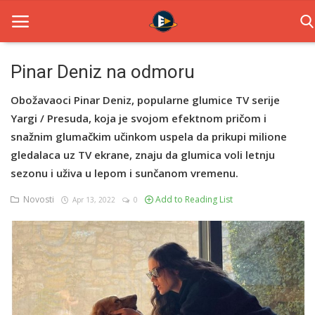
Pinar Deniz na odmoru
Home
Obožavaoci Pinar Deniz, popularne glumice TV serije
Yargi / Presuda, koja je svojom efektnom pričom i
Novosti
snažnim glumačkim učinkom uspela da prikupi milione
gledalaca uz TV ekrane, znaju da glumica voli letnju
TV Serije
sezonu i uživa u lepom i sunčanom vremenu.
Filmovi
Novosti
Add to Reading List
Apr 13, 2022
0
Glumci
Contact
Login
Register