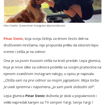
English
Foto Credits: Screenshot/ Instagram @pinarrdenizzz
Pinar Deniz
, koja svoju čežnju za letom često deli na
društvenim mrežama, nije propustila priliku da iskoristi lepo
vreme i otišla je na odmor.
Ona je sa psom Kuzuom otišla na kraći predah. Lepa glumica,
koja je nove slike sa odmora podelila sa svojim pratiocima na
njenom zvaničnom Instagram nalogu, u opisu je napisala:
„Otišla sam na prvi odmor sa mojim jagnjetom. Moja torba
je uvek spremna i napomena „Ja sam pank slobodni stil“.
Lepa glumica
Pinar Deniz
doživela je skok u popularnosti i
veliki napredak karijeri sa TV serijom Yargi. Serija Yargi /