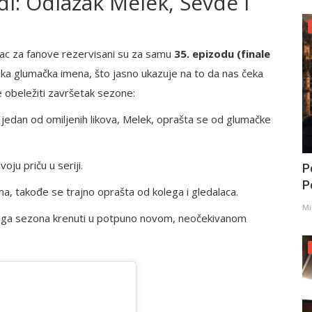
di: Odlazak Melek, Sevde i
arac za fanove rezervisani su za samu
35. epizodu (finale
elika glumačka imena, što jasno ukazuje na to da nas čeka
će obeležiti završetak sezone:
 jedan od omiljenih likova, Melek, oprašta se od glumačke
oju priču u seriji.
P
Po
ima, takođe se trajno oprašta od kolega i gledalaca.
Mi
druga sezona krenuti u potpuno novom, neočekivanom
.