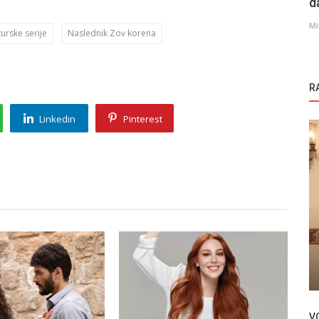
d
Mi
turske serije
Naslednik Zov korena
R
Linkedin
Pinterest
Novosti
ka
Velika očekivanja od druge sezone turske
serije Yalniz Kurt
V