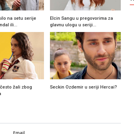
ilo na setu serije
Elcin Sangu u pregovorima za
dal ili...
glavnu ulogu u seriji...
 često žali zbog
Seckin Ozdemir u seriji Hercai?
a
Email