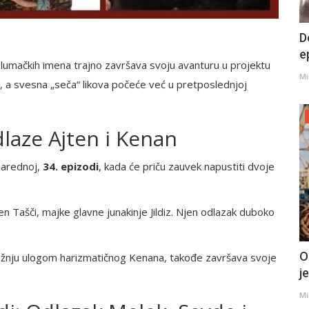
D
e
glumačkih imena trajno završava svoju avanturu u projektu
Mi
, a svesna „seča“ likova počeće već u pretposlednjoj
dlaze Ajten i Kenan
narednoj,
34. epizodi
, kada će priču zauvek napustiti dvoje
en Tašči, majke glavne junakinje Jildiz. Njen odlazak duboko
O
pažnju ulogom harizmatičnog Kenana, takođe završava svoje
j
Mi