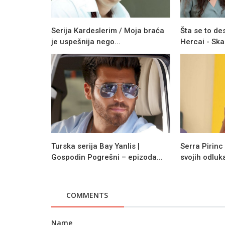
Serija Kardeslerim / Moja braća
Šta se to des
je uspešnija nego...
Hercai - Skan
Turska serija Bay Yanlis |
Serra Pirinc
Gospodin Pogrešni – epizoda...
svojih odluk
COMMENTS
Name