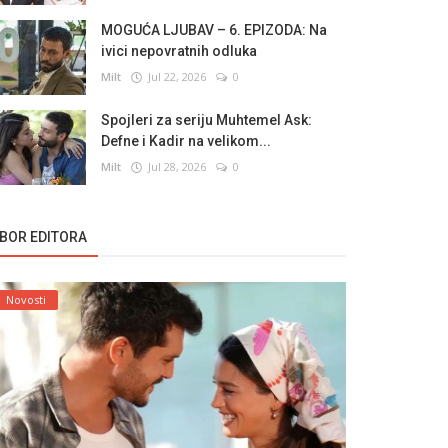
MOGUĆA LJUBAV – 6. EPIZODA: Na
ivici nepovratnih odluka
Milt
Jul 22, 2026
0
Spojleri za seriju Muhtemel Ask:
Defne i Kadir na velikom...
Milt
Jul 28, 2026
0
ZBOR EDITORA
Novosti