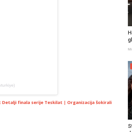
H
g
Mi
turkiye)
alji finala serije Teskilat | Organizacija šokirali
S