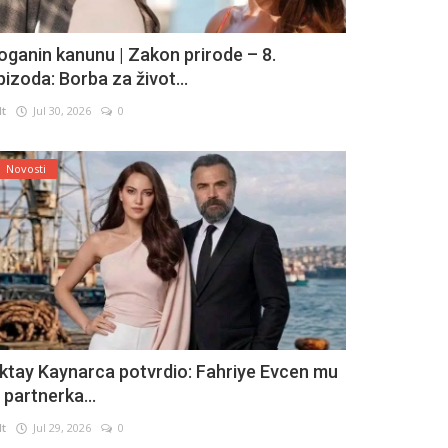
oganin kanunu | Zakon prirode – 8.
pizoda: Borba za život...
lt
Jul 30, 2026
0
Novosti
ktay Kaynarca potvrdio: Fahriye Evcen mu
e partnerka...
lt
Jul 29, 2026
0