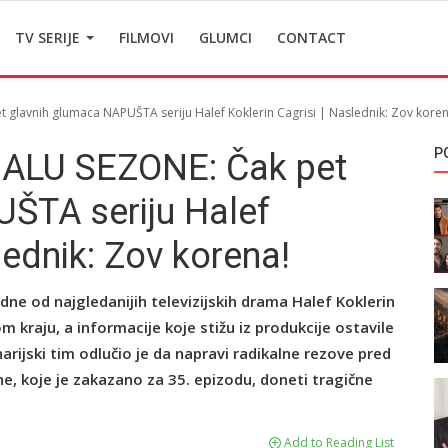
TV SERIJE
FILMOVI
GLUMCI
CONTACT
lavnih glumaca NAPUŠTA seriju Halef Koklerin Cagrisi | Naslednik: Zov koren
P
ALU SEZONE: Čak pet
ŠTA seriju Halef
lednik: Zov korena!
ne od najgledanijih televizijskih drama Halef Koklerin
 kraju, a informacije koje stižu iz produkcije ostavile
rijski tim odlučio je da napravi radikalne rezove pred
ne, koje je zakazano za 35. epizodu, doneti tragične
Add to Reading List