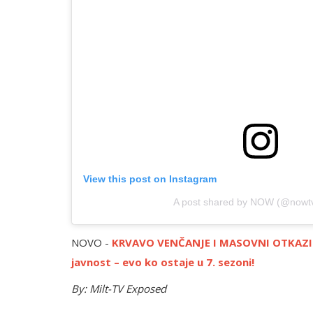
View this post on Instagram
A post shared by NOW (@nowtv
NOVO -
KRVAVO VENČANJE I MASOVNI OTKAZI: Det
javnost – evo ko ostaje u 7. sezoni!
By: Milt-TV Exposed