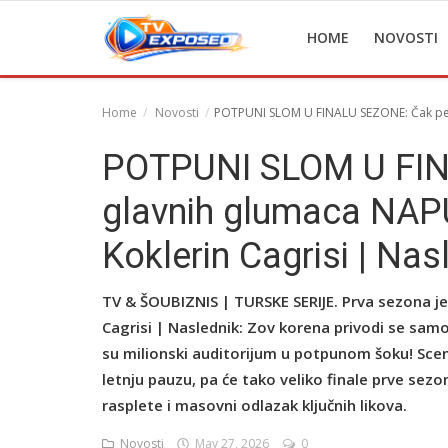
HOME
NOVOSTI
Home
Novosti
POTPUNI SLOM U FINALU SEZONE: Čak pet g
Home
POTPUNI SLOM U FIN
Novosti
glavnih glumaca NAPU
TV Serije
Koklerin Cagrisi | Nas
Filmovi
TV & ŠOUBIZNIS | TURSKE SERIJE. Prva sezona jed
Glumci
Cagrisi | Naslednik: Zov korena privodi se samom
su milionski auditorijum u potpunom šoku! Scena
Contact
letnju pauzu, pa će tako veliko finale prve sezo
Login
rasplete i masovni odlazak ključnih likova.
Register
Novosti
May 27, 2026
0