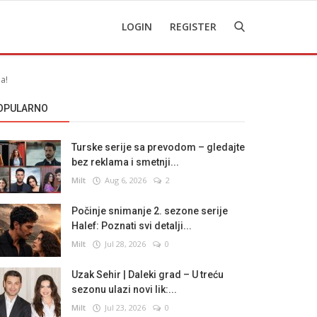
LOGIN
REGISTER
a!
OPULARNO
Turske serije sa prevodom – gledajte
bez reklama i smetnji...
Milt
Aug 6, 2026
2
Počinje snimanje 2. sezone serije
Halef: Poznati svi detalji...
Milt
Jul 28, 2026
0
Uzak Sehir | Daleki grad – U treću
sezonu ulazi novi lik:...
Milt
Jul 23, 2026
0