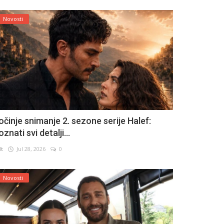
Novosti
očinje snimanje 2. sezone serije Halef:
znati svi detalji...
lt
Jul 28, 2026
0
Novosti