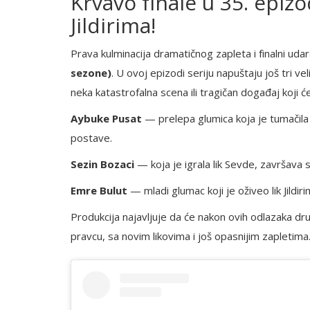
Krvavo finale u 35. epizo
Jildirima!
Prava kulminacija dramatičnog zapleta i finalni ud
sezone)
. U ovoj epizodi seriju napuštaju još tri v
neka katastrofalna scena ili tragičan događaj koji 
Aybuke Pusat
— prelepa glumica koja je tumačila
postave.
Sezin Bozaci
— koja je igrala lik Sevde, završava sv
Emre Bulut
— mladi glumac koji je oživeo lik Jildir
Produkcija najavljuje da će nakon ovih odlazaka 
pravcu, sa novim likovima i još opasnijim zapletima