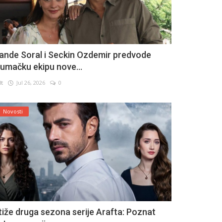
ande Soral i Seckin Ozdemir predvode
lumačku ekipu nove...
lt
Jul 26, 2026
0
Novosti
tiže druga sezona serije Arafta: Poznat