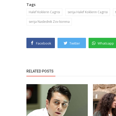
Tags
Halef Koklerin Cagrisi
serija Halef Koklerin Cagrisi
serija Naslednik Zov korena
Facebook
Twitter
Whatsapp
RELATED POSTS
Novosti
Da li Ozgur Ozan napušta seriju Ar
Sokaklar?