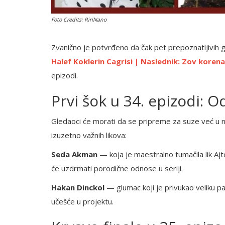
Foto Credits: RiriNano
Zvanično je potvrđeno da čak pet prepoznatljivih 
Halef Koklerin Cagrisi | Naslednik: Zov korena
epizodi.
Prvi šok u 34. epizodi: O
Gledaoci će morati da se pripreme za suze već u 
izuzetno važnih likova:
Seda Akman
— koja je maestralno tumačila lik Ajt
će uzdrmati porodične odnose u seriji.
Hakan Dinckol
— glumac koji je privukao veliku 
učešće u projektu.