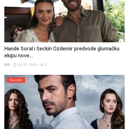
Hande Soral i Seckin Ozdemir predvode glumačku
ekipu nove...
Milt
Jul 26, 2026
0
Novosti