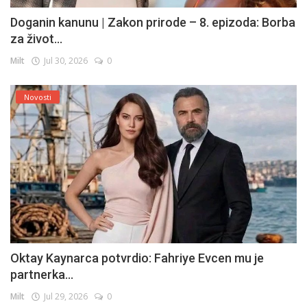
Doganin kanunu | Zakon prirode – 8. epizoda: Borba
za život...
Milt
Jul 30, 2026
0
Novosti
Oktay Kaynarca potvrdio: Fahriye Evcen mu je
partnerka...
Milt
Jul 29, 2026
0