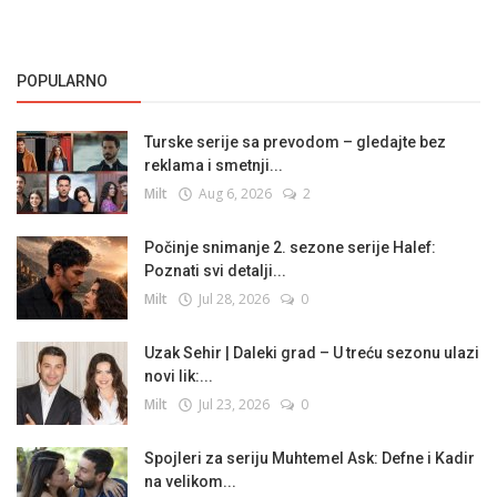
POPULARNO
Turske serije sa prevodom – gledajte bez
reklama i smetnji...
Milt
Aug 6, 2026
2
Počinje snimanje 2. sezone serije Halef:
Poznati svi detalji...
Milt
Jul 28, 2026
0
Uzak Sehir | Daleki grad – U treću sezonu ulazi
novi lik:...
Milt
Jul 23, 2026
0
Spojleri za seriju Muhtemel Ask: Defne i Kadir
na velikom...