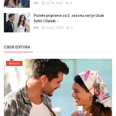
Milt
Jul 28, 2026
0
Počele pripreme za 3. sezonu serije Uzak
Sehir | Daleki...
Milt
Aug 1, 2026
0
IZBOR EDITORA
Novosti